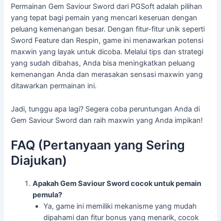
Permainan Gem Saviour Sword dari PGSoft adalah pilihan
yang tepat bagi pemain yang mencari keseruan dengan
peluang kemenangan besar. Dengan fitur-fitur unik seperti
Sword Feature dan Respin, game ini menawarkan potensi
maxwin yang layak untuk dicoba. Melalui tips dan strategi
yang sudah dibahas, Anda bisa meningkatkan peluang
kemenangan Anda dan merasakan sensasi maxwin yang
ditawarkan permainan ini.
Jadi, tunggu apa lagi? Segera coba peruntungan Anda di
Gem Saviour Sword dan raih maxwin yang Anda impikan!
FAQ (Pertanyaan yang Sering
Diajukan)
Apakah Gem Saviour Sword cocok untuk pemain
pemula?
Ya, game ini memiliki mekanisme yang mudah
dipahami dan fitur bonus yang menarik, cocok