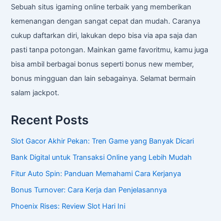
Sebuah situs igaming online terbaik yang memberikan
kemenangan dengan sangat cepat dan mudah. Caranya
cukup daftarkan diri, lakukan depo bisa via apa saja dan
pasti tanpa potongan. Mainkan game favoritmu, kamu juga
bisa ambil berbagai bonus seperti bonus new member,
bonus mingguan dan lain sebagainya. Selamat bermain
salam jackpot.
Recent Posts
Slot Gacor Akhir Pekan: Tren Game yang Banyak Dicari
Bank Digital untuk Transaksi Online yang Lebih Mudah
Fitur Auto Spin: Panduan Memahami Cara Kerjanya
Bonus Turnover: Cara Kerja dan Penjelasannya
Phoenix Rises: Review Slot Hari Ini