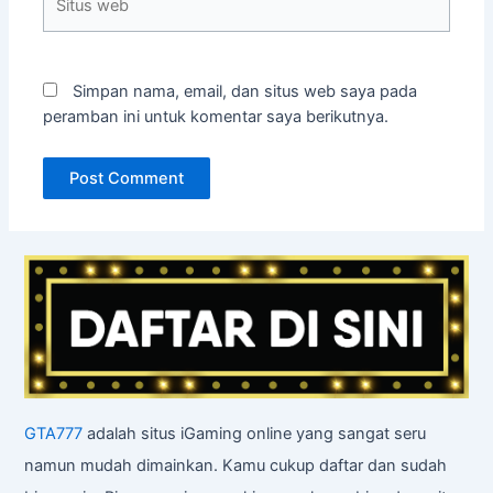
web
Simpan nama, email, dan situs web saya pada
peramban ini untuk komentar saya berikutnya.
GTA777
adalah situs iGaming online yang sangat seru
namun mudah dimainkan. Kamu cukup daftar dan sudah