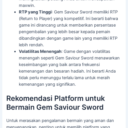
maxwin.
RTP yang Tinggi
: Gem Saviour Sword memiliki RTP
(Return to Player) yang kompetitif. Ini berarti bahwa
game ini dirancang untuk memberikan persentase
pengembalian yang lebih besar kepada pemain
dibandingkan dengan game lain yang memiliki RTP
lebih rendah.
Volatilitas Menengah
: Game dengan volatilitas
menengah seperti Gem Saviour Sword menawarkan
keseimbangan yang baik antara frekuensi
kemenangan dan besaran hadiah. Ini berarti Anda
tidak perlu menunggu terlalu lama untuk meraih
kemenangan yang signifikan.
Rekomendasi Platform untuk
Bermain Gem Saviour Sword
Untuk merasakan pengalaman bermain yang aman dan
menyenangkan, penting untuk memilih platform yang