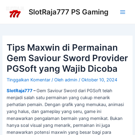
Lewati
Navigasi
Main
ke
pos
SlotRaja777 PS Gaming
Men
konten
Tips Maxwin di Permainan
Gem Saviour Sword Provider
PGSoft yang Wajib Dicoba
Tinggalkan Komentar
/ Oleh
admin
/
Oktober 10, 2024
SlotRaja777
–
Gem Saviour Sword dari PGSoft telah
menjadi salah satu permainan yang cukup menarik
perhatian pemain. Dengan grafik yang memukau, animasi
yang halus, dan gameplay yang seru, game ini
menawarkan pengalaman bermain yang memikat. Bukan
hanya soal visual yang menarik, permainan ini juga
menawarkan potensi maxwin yang besar bagi para