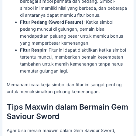
berbagai simbol permata dan pedang. Simbol-
simbol ini memiliki nilai yang berbeda, dan beberapa
di antaranya dapat memicu fitur bonus.
Fitur Pedang (Sword Feature)
: Ketika simbol
pedang muncul di gulungan, pemain bisa
mendapatkan peluang besar untuk memicu bonus
yang memperbesar kemenangan.
Fitur Respin
: Fitur ini dapat diaktifkan ketika simbol
tertentu muncul, memberikan pemain kesempatan
tambahan untuk meraih kemenangan tanpa harus
memutar gulungan lagi.
Memahami cara kerja simbol dan fitur ini sangat penting
untuk memaksimalkan peluang kemenangan.
Tips Maxwin dalam Bermain Gem
Saviour Sword
Agar bisa meraih maxwin dalam Gem Saviour Sword,