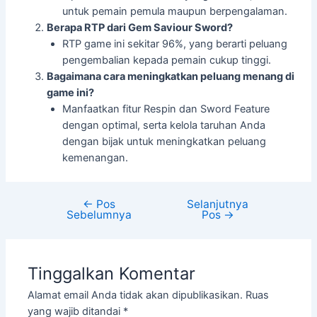
untuk pemain pemula maupun berpengalaman.
Berapa RTP dari Gem Saviour Sword?
RTP game ini sekitar 96%, yang berarti peluang
pengembalian kepada pemain cukup tinggi.
Bagaimana cara meningkatkan peluang menang di
game ini?
Manfaatkan fitur Respin dan Sword Feature
dengan optimal, serta kelola taruhan Anda
dengan bijak untuk meningkatkan peluang
kemenangan.
←
Pos
Selanjutnya
Sebelumnya
Pos
→
Tinggalkan Komentar
Alamat email Anda tidak akan dipublikasikan.
Ruas
yang wajib ditandai
*