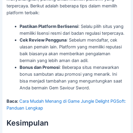
terpercaya. Berikut adalah beberapa tips dalam memilih
platform terbaik:
Pastikan Platform Berlisensi
: Selalu pilih situs yang
memiliki lisensi resmi dari badan regulasi terpercaya.
Cek Review Pengguna
: Sebelum mendaftar, cek
ulasan pemain lain. Platform yang memiliki reputasi
baik biasanya akan memberikan pengalaman
bermain yang lebih aman dan adil.
Bonus dan Promosi
: Beberapa situs menawarkan
bonus sambutan atau promosi yang menarik. Ini
bisa menjadi tambahan yang menguntungkan saat
Anda bermain Gem Saviour Sword.
Baca:
Cara Mudah Menang di Game Jungle Delight PGSoft:
Panduan Lengkap
Kesimpulan