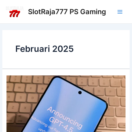
Lewati
Paginasi
Main
ke
pos
SlotRaja777 PS Gaming
Men
konten
Februari 2025
OpenAI
Luncurkan
GPT-
4.5:
AI
dengan
Pengetahuan
Lebih