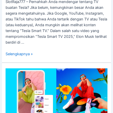
SlotRaja777 – Pernahkah Anda mendengar tentang TV
buatan Tesla? Jika belum, kemungkinan besar Anda akan
segera mengetahuinya. Jika Google, YouTube, Instagram,
atau TikTok tahu bahwa Anda tertarik dengan TV atau Tesla
(atau keduanya), Anda mungkin akan melihat konten
tentang “Tesla Smart TV.” Dalam salah satu video yang
mempromosikan “Tesla Smart TV 2025,” Elon Musk terlihat
berdiri di …
Selengkapnya »
Adobe
Hadirkan
Photoshop
di
iPhone
dengan
Fitur
Editing