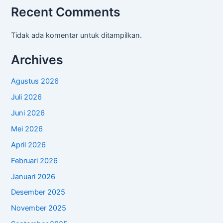
Recent Comments
Tidak ada komentar untuk ditampilkan.
Archives
Agustus 2026
Juli 2026
Juni 2026
Mei 2026
April 2026
Februari 2026
Januari 2026
Desember 2025
November 2025