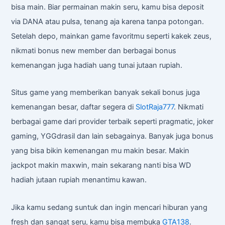
bisa main. Biar permainan makin seru, kamu bisa deposit
via DANA atau pulsa, tenang aja karena tanpa potongan.
Setelah depo, mainkan game favoritmu seperti kakek zeus,
nikmati bonus new member dan berbagai bonus
kemenangan juga hadiah uang tunai jutaan rupiah.
Situs game yang memberikan banyak sekali bonus juga
kemenangan besar, daftar segera di
SlotRaja777
. Nikmati
berbagai game dari provider terbaik seperti pragmatic, joker
gaming, YGGdrasil dan lain sebagainya. Banyak juga bonus
yang bisa bikin kemenangan mu makin besar. Makin
jackpot makin maxwin, main sekarang nanti bisa WD
hadiah jutaan rupiah menantimu kawan.
Jika kamu sedang suntuk dan ingin mencari hiburan yang
fresh dan sangat seru, kamu bisa membuka
GTA138
.