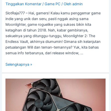
Tinggalkan Komentar
/
Game PC
/ Oleh
admin
SlotRaja777 – Hai, gamers! Kalau kamu penggemar game
indie yang unik dan seru, pasti nggak asing sama
Moonlighter, game roguelike yang sukses bikin kita
ketagihan di tahun 2018. Nah, kabar gembiranya,
sekuelnya yang ditunggu-tunggu, Moonlighter 2: The
Endless Vault, akhirnya diumumin! Gimana sih kelanjutan
petualangan Will dan teman-temannya? Yuk, kita bahas
semua info terbarunya, dari release window, …
Selengkapnya »
RTX
50-
Series
Nvidia:
Antusiasme
yang