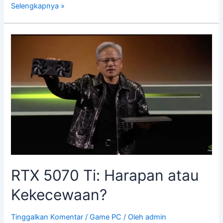
Selengkapnya »
RTX
5070
Ti:
Harapan
atau
Kekecewaan?
RTX 5070 Ti: Harapan atau
Kekecewaan?
Tinggalkan Komentar
/
Game PC
/ Oleh
admin