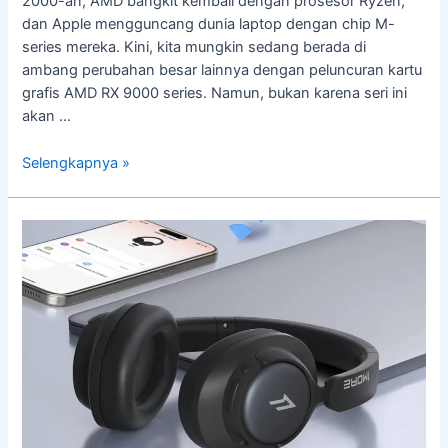
2000-an, AMD bangkit kembali dengan prosesor Ryzen,
dan Apple mengguncang dunia laptop dengan chip M-
series mereka. Kini, kita mungkin sedang berada di
ambang perubahan besar lainnya dengan peluncuran kartu
grafis AMD RX 9000 series. Namun, bukan karena seri ini
akan …
Selengkapnya »
Review
1More
SonoFlow
SE
HQ31:
Headphone
ANC
Terjangkau
dengan
Fitur