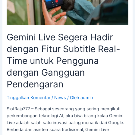
Real-
Time
untuk
Pengguna
dengan
Gemini Live Segera Hadir
Gangguan
Pendengaran
dengan Fitur Subtitle Real-
Time untuk Pengguna
dengan Gangguan
Pendengaran
Tinggalkan Komentar
/
News
/ Oleh
admin
SlotRaja777 – Sebagai seseorang yang sering mengikuti
perkembangan teknologi AI, aku bisa bilang kalau Gemini
Live adalah salah satu inovasi paling menarik dari Google.
Berbeda dari asisten suara tradisional, Gemini Live