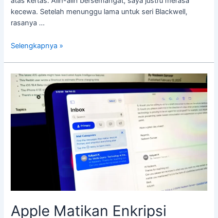
atas kertas. Alih-alih bersemangat, saya justru merasa
kecewa. Setelah menunggu lama untuk seri Blackwell,
rasanya …
Selengkapnya »
Apple
Matikan
Enkripsi
iCloud
di
Inggris:
Apa
Dampaknya
Buat
Kita?
Apple Matikan Enkripsi