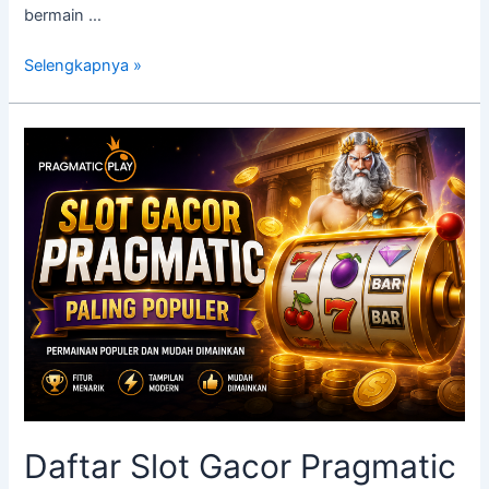
bermain …
Selengkapnya »
Daftar
Slot
Gacor
Pragmatic
Paling
Populer
dan
Mudah
Dimainkan
Daftar Slot Gacor Pragmatic