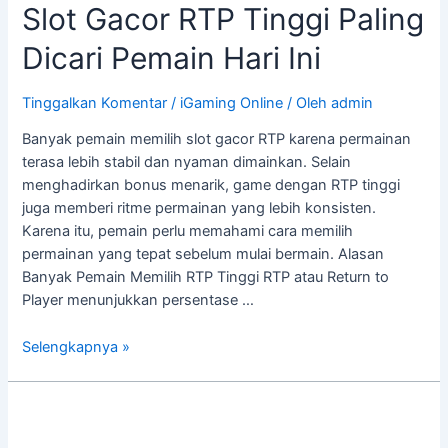
Slot Gacor RTP Tinggi Paling
RTP
Tinggi
Dicari Pemain Hari Ini
Paling
Dicari
Tinggalkan Komentar
/
iGaming Online
/ Oleh
admin
Pemain
Hari
Banyak pemain memilih slot gacor RTP karena permainan
Ini
terasa lebih stabil dan nyaman dimainkan. Selain
menghadirkan bonus menarik, game dengan RTP tinggi
juga memberi ritme permainan yang lebih konsisten.
Karena itu, pemain perlu memahami cara memilih
permainan yang tepat sebelum mulai bermain. Alasan
Banyak Pemain Memilih RTP Tinggi RTP atau Return to
Player menunjukkan persentase …
Selengkapnya »
Slot
Auto