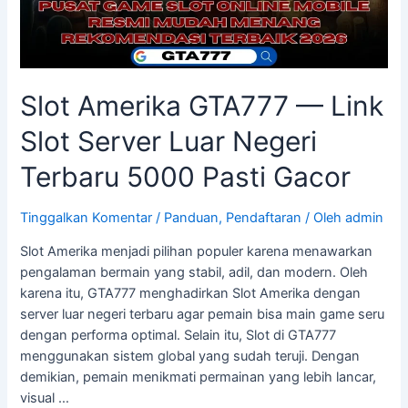
Slot Amerika GTA777 — Link
Slot Server Luar Negeri
Terbaru 5000 Pasti Gacor
Tinggalkan Komentar
/
Panduan
,
Pendaftaran
/ Oleh
admin
Slot Amerika menjadi pilihan populer karena menawarkan
pengalaman bermain yang stabil, adil, dan modern. Oleh
karena itu, GTA777 menghadirkan Slot Amerika dengan
server luar negeri terbaru agar pemain bisa main game seru
dengan performa optimal. Selain itu, Slot di GTA777
menggunakan sistem global yang sudah teruji. Dengan
demikian, pemain menikmati permainan yang lebih lancar,
visual …