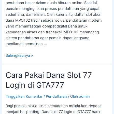
Digital
perubahan besar dalam dunia hiburan online. Saat ini,
pemain menginginkan proses pendaftaran yang cepat,
sederhana, dan efisien. Oleh karena itu, daftar slot akun
dana MPO102 hadir sebagai solusi pendaftaran modern
yang memanfaatkan dompet digital Dana untuk
kemudahan akses dan transaksi. MPO102 merancang
sistem pendaftaran agar pemain dapat langsung
menikmati permainan …
Selengkapnya »
Cara
Cara Pakai Dana Slot 77
Pakai
Login di GTA777
Dana
Slot
77
Tinggalkan Komentar
/
Pendaftaran
/ Oleh
admin
Login
Bagi pemain slot online, kemudahan melakukan deposit
di
menjadi hal penting. Dana slot 77 login di GTA777 hadir
GTA777