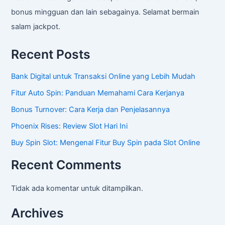
bonus mingguan dan lain sebagainya. Selamat bermain
salam jackpot.
Recent Posts
Bank Digital untuk Transaksi Online yang Lebih Mudah
Fitur Auto Spin: Panduan Memahami Cara Kerjanya
Bonus Turnover: Cara Kerja dan Penjelasannya
Phoenix Rises: Review Slot Hari Ini
Buy Spin Slot: Mengenal Fitur Buy Spin pada Slot Online
Recent Comments
Tidak ada komentar untuk ditampilkan.
Archives