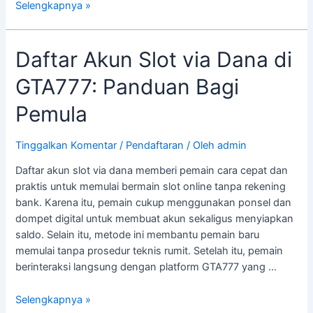
Selengkapnya »
Daftar
Daftar Akun Slot via Dana di
Akun
GTA777: Panduan Bagi
Slot
via
Pemula
Dana
di
Tinggalkan Komentar
/
Pendaftaran
/ Oleh
admin
GTA777:
Panduan
Daftar akun slot via dana memberi pemain cara cepat dan
Bagi
praktis untuk memulai bermain slot online tanpa rekening
Pemula
bank. Karena itu, pemain cukup menggunakan ponsel dan
dompet digital untuk membuat akun sekaligus menyiapkan
saldo. Selain itu, metode ini membantu pemain baru
memulai tanpa prosedur teknis rumit. Setelah itu, pemain
berinteraksi langsung dengan platform GTA777 yang …
Selengkapnya »