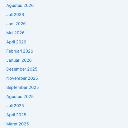
Agustus 2026
Juli 2026
Juni 2026
Mei 2026
April 2026
Februari 2026
Januari 2026
Desember 2025
November 2025
September 2025
Agustus 2025
Juli 2025
April 2025
Maret 2025