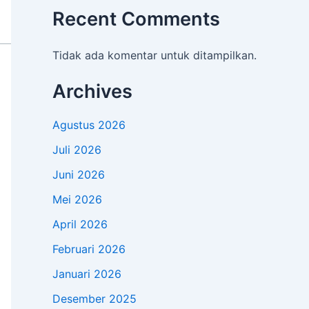
Recent Comments
Tidak ada komentar untuk ditampilkan.
Archives
Agustus 2026
Juli 2026
Juni 2026
Mei 2026
April 2026
Februari 2026
Januari 2026
Desember 2025