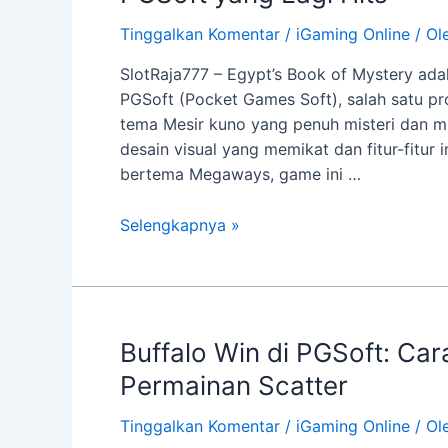
Besar
di
Tinggalkan Komentar
/
iGaming Online
/ Ol
Egypt’s
SlotRaja777 – Egypt’s Book of Mystery ada
Book
PGSoft (Pocket Games Soft), salah satu p
of
tema Mesir kuno yang penuh misteri dan mit
Mystery:
desain visual yang memikat dan fitur-fitur
Scatter
bertema Megaways, game ini …
PGSoft
yang
Selengkapnya »
Lagi
Hits
Buffalo
Buffalo Win di PGSoft: C
Win
Permainan Scatter
di
PGSoft:
Tinggalkan Komentar
/
iGaming Online
/ Ol
Cara