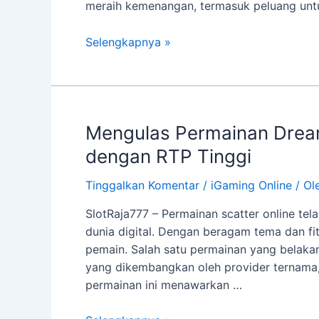
meraih kemenangan, termasuk peluang unt
di
scatter
Selengkapnya »
PGSoft
Mengulas
Mengulas Permainan Dream
Permainan
dengan RTP Tinggi
Dreams
of
Tinggalkan Komentar
/
iGaming Online
/ Ol
Macau
SlotRaja777 – Permainan scatter online tela
dari
dunia digital. Dengan beragam tema dan fi
PG
pemain. Salah satu permainan yang belaka
Soft:
yang dikembangkan oleh provider ternama, 
Scatter
permainan ini menawarkan …
dengan
RTP