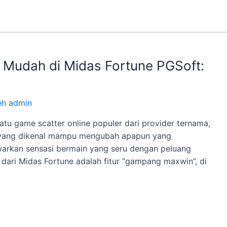
udah di Midas Fortune PGSoft:
eh
admin
atu game scatter online populer dari provider ternama,
as yang dikenal mampu mengubah apapun yang
arkan sensasi bermain yang seru dengan peluang
 dari Midas Fortune adalah fitur “gampang maxwin”, di