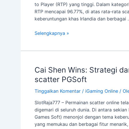
to Player (RTP) yang tinggi. Dalam kategor
Ini:
RTP mencapai 96.77%, di atas rata-rata s
Lucky
keberuntungan khas Irlandia dan berbagai 
Clover
Lady
Selengkapnya »
Cai
Cai Shen Wins: Strategi d
Shen
scatter PGSoft
Wins:
Strategi
Tinggalkan Komentar
/
iGaming Online
/ Ol
dan
SlotRaja777 – Permainan scatter online tel
Tips
digemari di seluruh dunia. Di antara sekian
untuk
Games Soft) menonjol dengan tema keberu
Mencapai
yang memukau dan berbagai fitur menarik
Maxwin