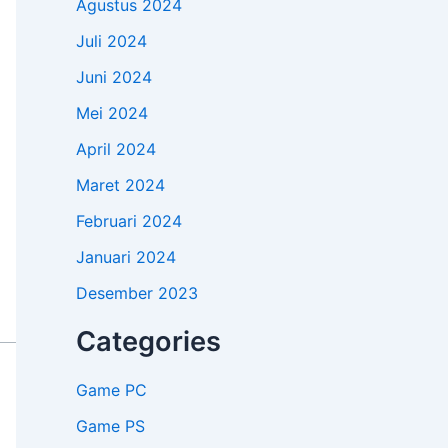
Agustus 2024
Juli 2024
Juni 2024
Mei 2024
April 2024
Maret 2024
Februari 2024
Januari 2024
Desember 2023
Categories
Game PC
Game PS