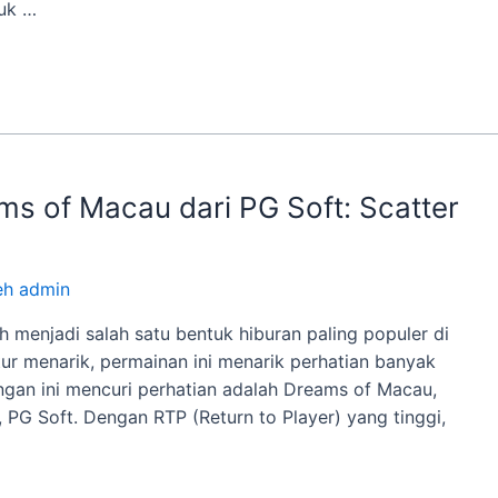
uk …
s of Macau dari PG Soft: Scatter
eh
admin
h menjadi salah satu bentuk hiburan paling populer di
tur menarik, permainan ini menarik perhatian banyak
ngan ini mencuri perhatian adalah Dreams of Macau,
PG Soft. Dengan RTP (Return to Player) yang tinggi,