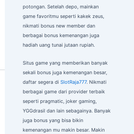
potongan. Setelah depo, mainkan
game favoritmu seperti kakek zeus,
nikmati bonus new member dan
berbagai bonus kemenangan juga
hadiah uang tunai jutaan rupiah.
Situs game yang memberikan banyak
sekali bonus juga kemenangan besar,
daftar segera di
SlotRaja777
. Nikmati
berbagai game dari provider terbaik
seperti pragmatic, joker gaming,
YGGdrasil dan lain sebagainya. Banyak
juga bonus yang bisa bikin
kemenangan mu makin besar. Makin