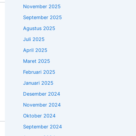
November 2025
September 2025
Agustus 2025
Juli 2025
April 2025
Maret 2025
Februari 2025
Januari 2025
Desember 2024
November 2024
Oktober 2024
September 2024