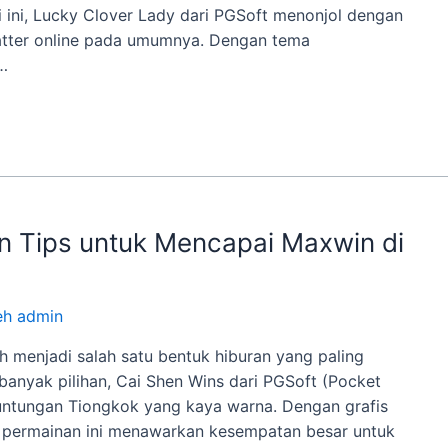
i ini, Lucky Clover Lady dari PGSoft menonjol dengan
catter online pada umumnya. Dengan tema
…
an Tips untuk Mencapai Maxwin di
eh
admin
ah menjadi salah satu bentuk hiburan yang paling
 banyak pilihan, Cai Shen Wins dari PGSoft (Pocket
ntungan Tiongkok yang kaya warna. Dengan grafis
, permainan ini menawarkan kesempatan besar untuk