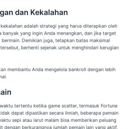
gan dan Kekalahan
ekalahan adalah strategi yang harus diterapkan oleh
a banyak yang ingin Anda menangkan, dan jika target
i bermain. Demikian juga, tetapkan batas maksimal
tersebut, berhenti sejenak untuk menghindari kerugian
 akan membantu Anda mengelola bankroll dengan lebih
al.
ain
ktu tertentu ketika game scatter, termasuk Fortune
 tidak dapat dipastikan secara ilmiah, beberapa pemain
ktu sepi atau larut malam bisa memberikan peluang
it dengan berkurangnya jumlah pemain lain yang aktif,