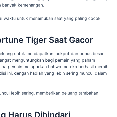
h banyak kemenangan.
ai waktu untuk menemukan saat yang paling cocok
rtune Tiger Saat Gacor
peluang untuk mendapatkan jackpot dan bonus besar
ng sangat menguntungkan bagi pemain yang paham
rapa pemain melaporkan bahwa mereka berhasil meraih
si ini, dengan hadiah yang lebih sering muncul dalam
a muncul lebih sering, memberikan peluang tambahan
 Harus Dihindari