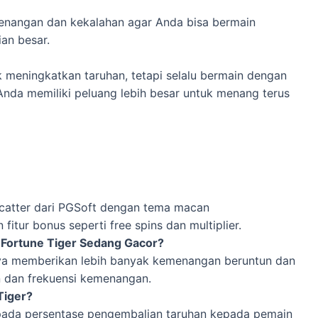
kemenangan dan kekalahan agar Anda bisa bermain
ian besar.
 meningkatkan taruhan, tetapi selalu bermain dengan
 Anda memiliki peluang lebih besar untuk menang terus
scatter dari PGSoft dengan tema macan
fitur bonus seperti free spins dan multiplier.
Fortune Tiger Sedang Gacor?
a memberikan lebih banyak kemenangan beruntun dan
n dan frekuensi kemenangan.
Tiger?
pada persentase pengembalian taruhan kepada pemain