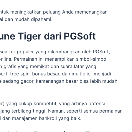
k untuk meningkatkan peluang Anda memenangkan
ai dan mudah dipahami.
ne Tiger dari PGSoft
 scatter populer yang dikembangkan oleh PGSoft,
online. Permainan ini menampilkan simbol-simbol
grafis yang memikat dan suara latar yang
rti free spin, bonus besar, dan multiplier menjadi
me sedang gacor, kemenangan besar bisa lebih mudah
er) yang cukup kompetitif, yang artinya potensi
njang terbilang tinggi. Namun, seperti semua permainan
gi dan manajemen bankroll yang baik.