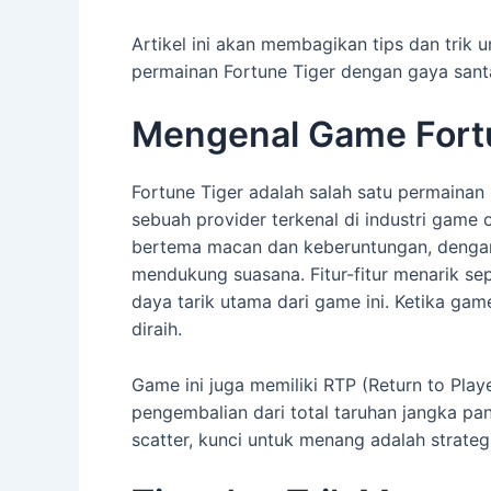
Artikel ini akan membagikan tips dan tri
permainan Fortune Tiger dengan gaya sant
Mengenal Game Fortu
Fortune Tiger adalah salah satu permainan
sebuah provider terkenal di industri game 
bertema macan dan keberuntungan, dengan 
mendukung suasana. Fitur-fitur menarik sepe
daya tarik utama dari game ini. Ketika ga
diraih.
Game ini juga memiliki RTP (Return to Play
pengembalian dari total taruhan jangka pa
scatter, kunci untuk menang adalah strate