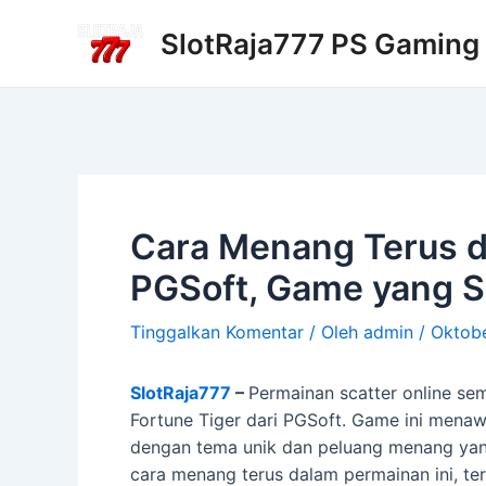
Lewati
Navigasi
SlotRaja777 PS Gaming
ke
pos
konten
Cara Menang Terus di
PGSoft, Game yang S
Tinggalkan Komentar
/ Oleh
admin
/
Oktobe
SlotRaja777
–
Permainan scatter online sem
Fortune Tiger dari PGSoft. Game ini men
dengan tema unik dan peluang menang yang
cara menang terus dalam permainan ini, te