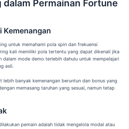
g dalam Permainan Fortune
si Kemenangan
ing untuk memahami pola spin dan frekuensi
g kali memiliki pola tertentu yang dapat dikenali jika
in dalam mode demo terlebih dahulu untuk mempelajari
 asli.
at lebih banyak kemenangan beruntun dan bonus yang
i dengan memasang taruhan yang sesuai, namun tetap
ak
 dilakukan pemain adalah tidak mengelola modal atau