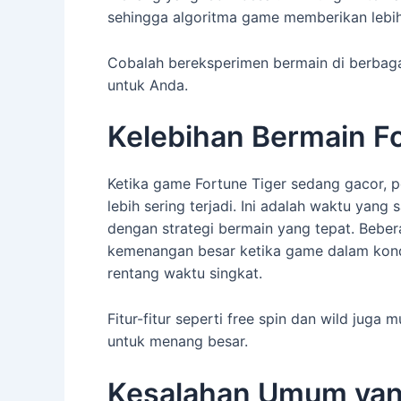
sehingga algoritma game memberikan lebi
Cobalah bereksperimen bermain di berbag
untuk Anda.
Kelebihan Bermain Fo
Ketika game Fortune Tiger sedang gacor, 
lebih sering terjadi. Ini adalah waktu ya
dengan strategi bermain yang tepat. Bebe
kemenangan besar ketika game dalam kondi
rentang waktu singkat.
Fitur-fitur seperti free spin dan wild jug
untuk menang besar.
Kesalahan Umum yang