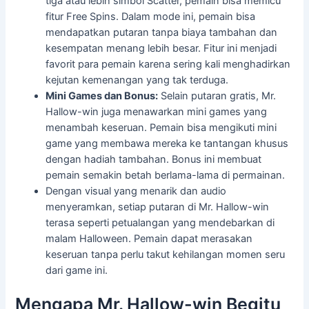
tiga atau lebih simbol Scatter, pemain bisa memicu
fitur Free Spins. Dalam mode ini, pemain bisa
mendapatkan putaran tanpa biaya tambahan dan
kesempatan menang lebih besar. Fitur ini menjadi
favorit para pemain karena sering kali menghadirkan
kejutan kemenangan yang tak terduga.
Mini Games dan Bonus:
Selain putaran gratis, Mr.
Hallow-win juga menawarkan mini games yang
menambah keseruan. Pemain bisa mengikuti mini
game yang membawa mereka ke tantangan khusus
dengan hadiah tambahan. Bonus ini membuat
pemain semakin betah berlama-lama di permainan.
Dengan visual yang menarik dan audio
menyeramkan, setiap putaran di Mr. Hallow-win
terasa seperti petualangan yang mendebarkan di
malam Halloween. Pemain dapat merasakan
keseruan tanpa perlu takut kehilangan momen seru
dari game ini.
Mengapa Mr. Hallow-win Begitu