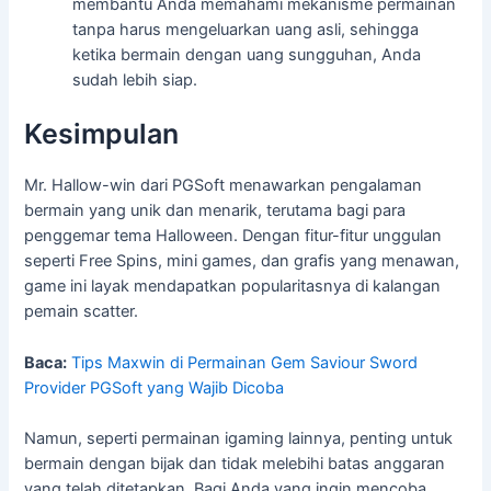
membantu Anda memahami mekanisme permainan
tanpa harus mengeluarkan uang asli, sehingga
ketika bermain dengan uang sungguhan, Anda
sudah lebih siap.
Kesimpulan
Mr. Hallow-win dari PGSoft menawarkan pengalaman
bermain yang unik dan menarik, terutama bagi para
penggemar tema Halloween. Dengan fitur-fitur unggulan
seperti Free Spins, mini games, dan grafis yang menawan,
game ini layak mendapatkan popularitasnya di kalangan
pemain scatter.
Baca:
Tips Maxwin di Permainan Gem Saviour Sword
Provider PGSoft yang Wajib Dicoba
Namun, seperti permainan igaming lainnya, penting untuk
bermain dengan bijak dan tidak melebihi batas anggaran
yang telah ditetapkan. Bagi Anda yang ingin mencoba