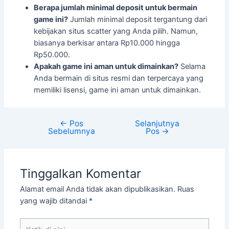
Berapa jumlah minimal deposit untuk bermain
game ini?
Jumlah minimal deposit tergantung dari
kebijakan situs scatter yang Anda pilih. Namun,
biasanya berkisar antara Rp10.000 hingga
Rp50.000.
Apakah game ini aman untuk dimainkan?
Selama
Anda bermain di situs resmi dan terpercaya yang
memiliki lisensi, game ini aman untuk dimainkan.
←
Pos
Selanjutnya
Sebelumnya
Pos
→
Tinggalkan Komentar
Alamat email Anda tidak akan dipublikasikan.
Ruas
yang wajib ditandai
*
Ketik