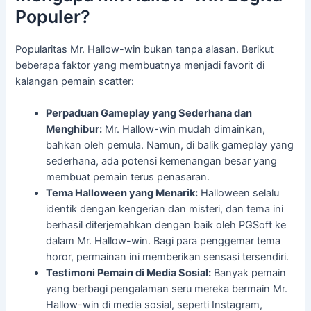
Populer?
Popularitas Mr. Hallow-win bukan tanpa alasan. Berikut
beberapa faktor yang membuatnya menjadi favorit di
kalangan pemain scatter:
Perpaduan Gameplay yang Sederhana dan
Menghibur:
Mr. Hallow-win mudah dimainkan,
bahkan oleh pemula. Namun, di balik gameplay yang
sederhana, ada potensi kemenangan besar yang
membuat pemain terus penasaran.
Tema Halloween yang Menarik:
Halloween selalu
identik dengan kengerian dan misteri, dan tema ini
berhasil diterjemahkan dengan baik oleh PGSoft ke
dalam Mr. Hallow-win. Bagi para penggemar tema
horor, permainan ini memberikan sensasi tersendiri.
Testimoni Pemain di Media Sosial:
Banyak pemain
yang berbagi pengalaman seru mereka bermain Mr.
Hallow-win di media sosial, seperti Instagram,