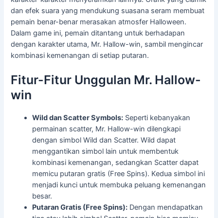
dan efek suara yang mendukung suasana seram membuat
pemain benar-benar merasakan atmosfer Halloween.
Dalam game ini, pemain ditantang untuk berhadapan
dengan karakter utama, Mr. Hallow-win, sambil mengincar
kombinasi kemenangan di setiap putaran.
Fitur-Fitur Unggulan Mr. Hallow-
win
Wild dan Scatter Symbols:
Seperti kebanyakan
permainan scatter, Mr. Hallow-win dilengkapi
dengan simbol Wild dan Scatter. Wild dapat
menggantikan simbol lain untuk membentuk
kombinasi kemenangan, sedangkan Scatter dapat
memicu putaran gratis (Free Spins). Kedua simbol ini
menjadi kunci untuk membuka peluang kemenangan
besar.
Putaran Gratis (Free Spins):
Dengan mendapatkan