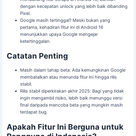
dengan kecepatan unlock yang lebih baik dibanding
Pixel.
Google masih tertinggal? Meski bukan yang
pertama, kehadiran fitur ini di Android 16
menunjukkan upaya Google mengejar
ketertinggalan.
Catatan Penting
Masih dalam tahap beta: Ada kemungkinan Google
membatalkan atau menunda fitur ini hingga rilis
stabil.
Rilis stabil diperkirakan akhir 2025: Bagi yang tidak
ingin mengambil risiko, lebih baik menunggu versi
final daripada mencoba beta yang mungkin masih
terdapat bug.
Apakah Fitur Ini Berguna untuk