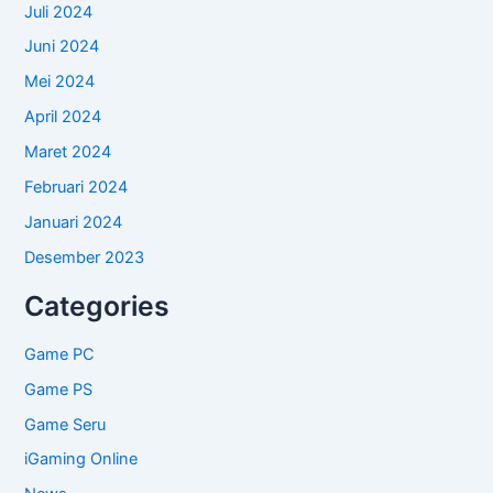
Juli 2024
Juni 2024
Mei 2024
April 2024
Maret 2024
Februari 2024
Januari 2024
Desember 2023
Categories
Game PC
Game PS
Game Seru
iGaming Online