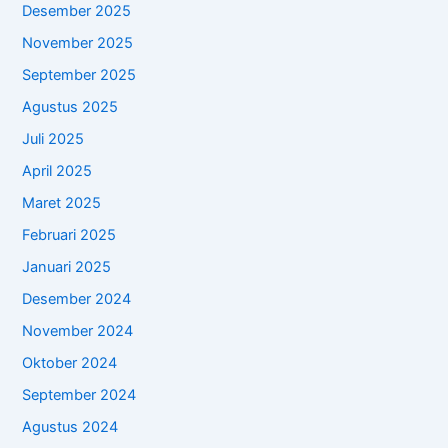
Desember 2025
November 2025
September 2025
Agustus 2025
Juli 2025
April 2025
Maret 2025
Februari 2025
Januari 2025
Desember 2024
November 2024
Oktober 2024
September 2024
Agustus 2024