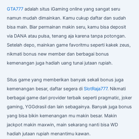
GTA777
adalah situs iGaming online yang sangat seru
namun mudah dimainkan. Kamu cukup daftar dan sudah
bisa main. Biar permainan makin seru, kamu bisa deposit
via DANA atau pulsa, tenang aja karena tanpa potongan.
Setelah depo, mainkan game favoritmu seperti kakek zeus,
nikmati bonus new member dan berbagai bonus
kemenangan juga hadiah uang tunai jutaan rupiah.
Situs game yang memberikan banyak sekali bonus juga
kemenangan besar, daftar segera di
SlotRaja777
. Nikmati
berbagai game dari provider terbaik seperti pragmatic, joker
gaming, YGGdrasil dan lain sebagainya. Banyak juga bonus
yang bisa bikin kemenangan mu makin besar. Makin
jackpot makin maxwin, main sekarang nanti bisa WD
hadiah jutaan rupiah menantimu kawan.