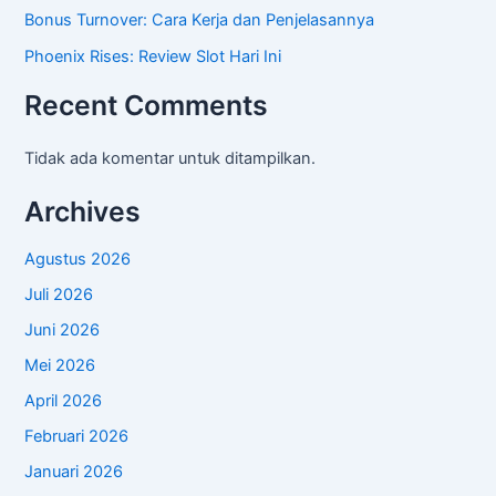
Bonus Turnover: Cara Kerja dan Penjelasannya
Phoenix Rises: Review Slot Hari Ini
Recent Comments
Tidak ada komentar untuk ditampilkan.
Archives
Agustus 2026
Juli 2026
Juni 2026
Mei 2026
April 2026
Februari 2026
Januari 2026