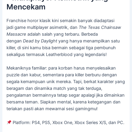
Mencekam
Franchise horor klasik kini semakin banyak diadaptasi
jadi game multiplayer asimetrik, dan
The Texas Chainsaw
Massacre
adalah salah yang terbaru. Berbeda
dengan
Dead by Daylight
yang hanya menampilkan satu
killer, di sini kamu bisa bermain sebagai tiga pembunuh
sekaligus termasuk Leatherblood yang legendaris!
Mekaniknya familiar: para korban harus menyelesaikan
puzzle dan kabur, sementara para killer berburu dengan
segala kemampuan unik mereka. Tapi, berkat karakter yang
beragam dan dinamika match yang tak terduga,
pengalaman bermainnya tetap segar apalagi jika dimainkan
bersama teman. Siapkan mental, karena ketegangan dan
teriakan pasti akan mewarnai sesi gamingmu!
Platform: PS4, PS5, Xbox One, Xbox Series X/S, dan PC.