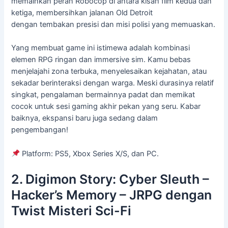
memainkan peran Robocop di antara kisah film kedua dan
ketiga, membersihkan jalanan Old Detroit
dengan tembakan presisi dan misi polisi yang memuaskan.
Yang membuat game ini istimewa adalah kombinasi
elemen RPG ringan dan immersive sim. Kamu bebas
menjelajahi zona terbuka, menyelesaikan kejahatan, atau
sekadar berinteraksi dengan warga. Meski durasinya relatif
singkat, pengalaman bermainnya padat dan memikat
cocok untuk sesi gaming akhir pekan yang seru. Kabar
baiknya, ekspansi baru juga sedang dalam
pengembangan!
Platform: PS5, Xbox Series X/S, dan PC.
2. Digimon Story: Cyber Sleuth –
Hacker’s Memory – JRPG dengan
Twist Misteri Sci-Fi