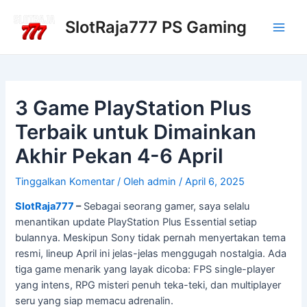
Lewati
Navigasi
Main
ke
pos
SlotRaja777 PS Gaming
Men
konten
3 Game PlayStation Plus
Terbaik untuk Dimainkan
Akhir Pekan 4-6 April
Tinggalkan Komentar
/ Oleh
admin
/
April 6, 2025
SlotRaja777
–
Sebagai seorang gamer, saya selalu
menantikan update PlayStation Plus Essential setiap
bulannya. Meskipun Sony tidak pernah menyertakan tema
resmi, lineup April ini jelas-jelas menggugah nostalgia. Ada
tiga game menarik yang layak dicoba: FPS single-player
yang intens, RPG misteri penuh teka-teki, dan multiplayer
seru yang siap memacu adrenalin.