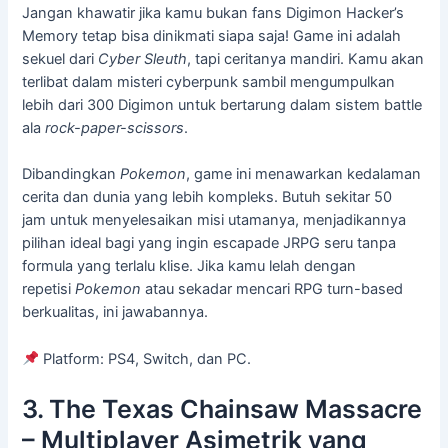
Jangan khawatir jika kamu bukan fans Digimon Hacker’s
Memory tetap bisa dinikmati siapa saja! Game ini adalah
sekuel dari
Cyber Sleuth
, tapi ceritanya mandiri. Kamu akan
terlibat dalam misteri cyberpunk sambil mengumpulkan
lebih dari 300 Digimon untuk bertarung dalam sistem battle
ala
rock-paper-scissors
.
Dibandingkan
Pokemon
, game ini menawarkan kedalaman
cerita dan dunia yang lebih kompleks. Butuh sekitar 50
jam untuk menyelesaikan misi utamanya, menjadikannya
pilihan ideal bagi yang ingin escapade JRPG seru tanpa
formula yang terlalu klise. Jika kamu lelah dengan
repetisi
Pokemon
atau sekadar mencari RPG turn-based
berkualitas, ini jawabannya.
Platform: PS4, Switch, dan PC.
3. The Texas Chainsaw Massacre
– Multiplayer Asimetrik yang