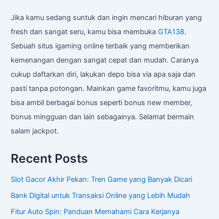
Jika kamu sedang suntuk dan ingin mencari hiburan yang
fresh dan sangat seru, kamu bisa membuka
GTA138
.
Sebuah situs igaming online terbaik yang memberikan
kemenangan dengan sangat cepat dan mudah. Caranya
cukup daftarkan diri, lakukan depo bisa via apa saja dan
pasti tanpa potongan. Mainkan game favoritmu, kamu juga
bisa ambil berbagai bonus seperti bonus new member,
bonus mingguan dan lain sebagainya. Selamat bermain
salam jackpot.
Recent Posts
Slot Gacor Akhir Pekan: Tren Game yang Banyak Dicari
Bank Digital untuk Transaksi Online yang Lebih Mudah
Fitur Auto Spin: Panduan Memahami Cara Kerjanya