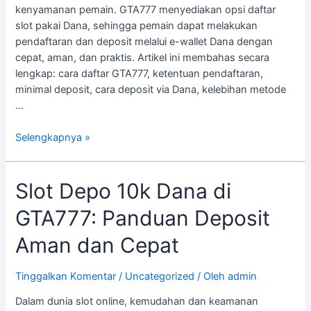
Deposit
kenyamanan pemain. GTA777 menyediakan opsi daftar
slot pakai Dana, sehingga pemain dapat melakukan
pendaftaran dan deposit melalui e-wallet Dana dengan
cepat, aman, dan praktis. Artikel ini membahas secara
lengkap: cara daftar GTA777, ketentuan pendaftaran,
minimal deposit, cara deposit via Dana, kelebihan metode
…
Selengkapnya »
Slot
Slot Depo 10k Dana di
Depo
GTA777: Panduan Deposit
10k
Dana
Aman dan Cepat
di
GTA777:
Tinggalkan Komentar
/
Uncategorized
/ Oleh
admin
Panduan
Deposit
Dalam dunia slot online, kemudahan dan keamanan