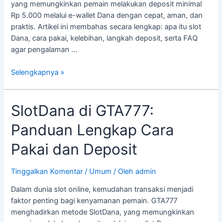
yang memungkinkan pemain melakukan deposit minimal
Rp 5.000 melalui e-wallet Dana dengan cepat, aman, dan
praktis. Artikel ini membahas secara lengkap: apa itu slot
Dana, cara pakai, kelebihan, langkah deposit, serta FAQ
agar pengalaman …
Selengkapnya »
SlotDana
SlotDana di GTA777:
di
Panduan Lengkap Cara
GTA777:
Panduan
Pakai dan Deposit
Lengkap
Cara
Tinggalkan Komentar
/
Umum
/ Oleh
admin
Pakai
dan
Dalam dunia slot online, kemudahan transaksi menjadi
Deposit
faktor penting bagi kenyamanan pemain. GTA777
menghadirkan metode SlotDana, yang memungkinkan