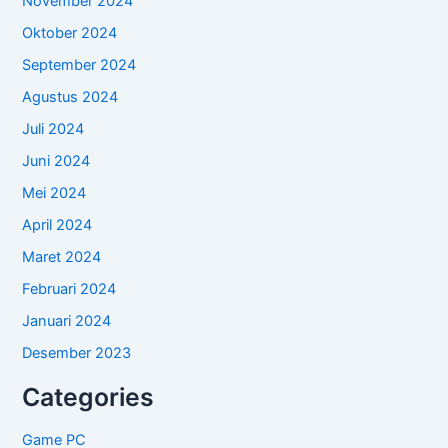
November 2024
Oktober 2024
September 2024
Agustus 2024
Juli 2024
Juni 2024
Mei 2024
April 2024
Maret 2024
Februari 2024
Januari 2024
Desember 2023
Categories
Game PC