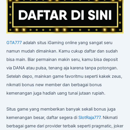
GTA777
adalah situs iGaming online yang sangat seru
namun mudah dimainkan. Kamu cukup daftar dan sudah
bisa main. Biar permainan makin seru, kamu bisa deposit
via DANA atau pulsa, tenang aja karena tanpa potongan.
Setelah depo, mainkan game favoritmu seperti kakek zeus,
nikmati bonus new member dan berbagai bonus
kemenangan juga hadiah uang tunai jutaan rupiah.
Situs game yang memberikan banyak sekali bonus juga
kemenangan besar, daftar segera di
SlotRaja777
. Nikmati
berbagai game dari provider terbaik seperti pragmatic, joker