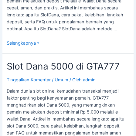
pemain melakukan deposit melalui e-wallet Dana secara
cepat, aman, dan praktis. Artikel ini membahas secara
lengkap: apa itu SlotDana, cara pakai, kelebihan, langkah
deposit, serta FAQ untuk pengalaman bermain yang
optimal. Apa Itu SlotDana? SlotDana adalah metode …
Selengkapnya »
Slot
Slot Dana 5000 di GTA777
Dana
5000
Tinggalkan Komentar
/
Umum
/ Oleh
admin
di
Dalam dunia slot online, kemudahan transaksi menjadi
GTA777
faktor penting bagi kenyamanan pemain. GTA777
menghadirkan slot Dana 5000, yang memungkinkan
pemain melakukan deposit minimal Rp 5.000 melalui e-
wallet Dana. Artikel ini membahas secara lengkap: apa itu
slot Dana 5000, cara pakai, kelebihan, langkah deposit,
dan FAQ untuk memastikan pengalaman bermain aman