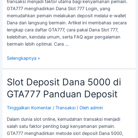
transaksi menjadi faktor utama bagi kenyamanan pemain.
Cara
GTA777 menghadirkan Dana Slot 777 Login, yang
Pakai
memudahkan pemain melakukan deposit melalui e-wallet
Dana dan langsung bermain. Artikel ini membahas secara
lengkap cara daftar GTA777, cara pakai Dana Slot 777,
kelebihan, kendala umum, serta FAQ agar pengalaman
bermain lebih optimal. Cara …
Selengkapnya »
Slot
Slot Deposit Dana 5000 di
Deposit
GTA777 Panduan Deposit
Dana
5000
di
Tinggalkan Komentar
/
Transaksi
/ Oleh
admin
GTA777
Dalam dunia slot online, kemudahan transaksi menjadi
Panduan
salah satu faktor penting bagi kenyamanan pemain.
Deposit
GTA777 menghadirkan metode slot deposit Dana 5000,