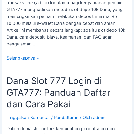
Aman
transaksi menjadi faktor utama bagi kenyamanan pemain.
dan
GTA777 menghadirkan metode slot depo 10k Dana, yang
Cepat
memungkinkan pemain melakukan deposit minimal Rp
10.000 melalui e-wallet Dana dengan cepat dan aman.
Artikel ini membahas secara lengkap: apa itu slot depo 10k
Dana, cara deposit, biaya, keamanan, dan FAQ agar
pengalaman …
Selengkapnya »
Dana
Dana Slot 777 Login di
Slot
GTA777: Panduan Daftar
777
Login
dan Cara Pakai
di
GTA777:
Tinggalkan Komentar
/
Pendaftaran
/ Oleh
admin
Panduan
Daftar
Dalam dunia slot online, kemudahan pendaftaran dan
dan