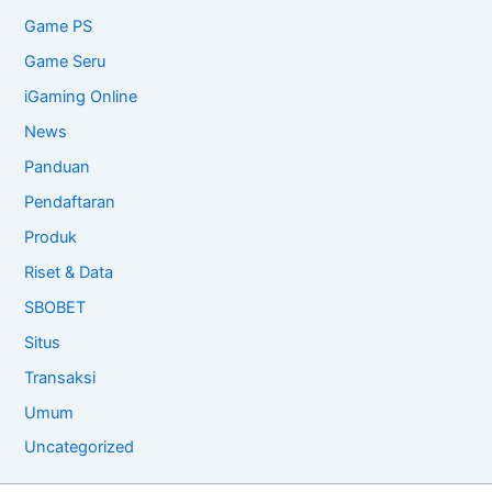
Game PS
Game Seru
iGaming Online
News
Panduan
Pendaftaran
Produk
Riset & Data
SBOBET
Situs
Transaksi
Umum
Uncategorized