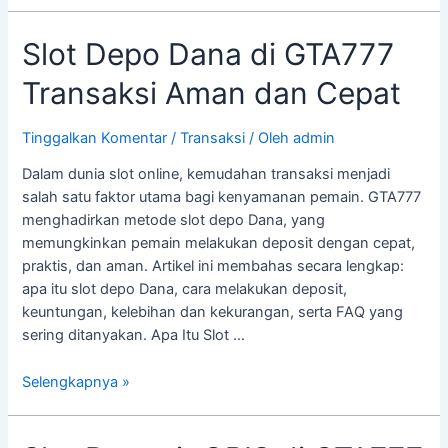
Slot
Slot Depo Dana di GTA777
Depo
Transaksi Aman dan Cepat
Dana
di
GTA777
Tinggalkan Komentar
/
Transaksi
/ Oleh
admin
Transaksi
Dalam dunia slot online, kemudahan transaksi menjadi
Aman
salah satu faktor utama bagi kenyamanan pemain. GTA777
dan
menghadirkan metode slot depo Dana, yang
Cepat
memungkinkan pemain melakukan deposit dengan cepat,
praktis, dan aman. Artikel ini membahas secara lengkap:
apa itu slot depo Dana, cara melakukan deposit,
keuntungan, kelebihan dan kekurangan, serta FAQ yang
sering ditanyakan. Apa Itu Slot …
Selengkapnya »