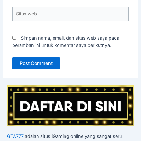
Situs
web
Simpan nama, email, dan situs web saya pada
peramban ini untuk komentar saya berikutnya.
GTA777
adalah situs iGaming online yang sangat seru