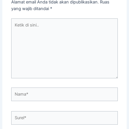
Alamat email Anda tidak akan dipublikasikan.
Ruas
yang wajib ditandai
*
Ketik
di
sini..
Nama*
Surel*