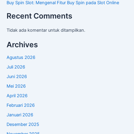
Buy Spin Slot: Mengenal Fitur Buy Spin pada Slot Online
Recent Comments
Tidak ada komentar untuk ditampilkan.
Archives
Agustus 2026
Juli 2026
Juni 2026
Mei 2026
April 2026
Februari 2026
Januari 2026
Desember 2025
November 2025