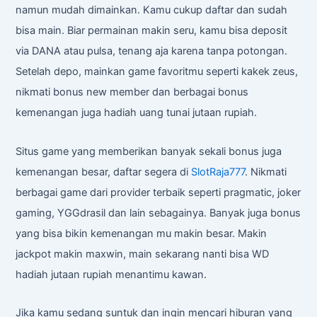
namun mudah dimainkan. Kamu cukup daftar dan sudah
bisa main. Biar permainan makin seru, kamu bisa deposit
via DANA atau pulsa, tenang aja karena tanpa potongan.
Setelah depo, mainkan game favoritmu seperti kakek zeus,
nikmati bonus new member dan berbagai bonus
kemenangan juga hadiah uang tunai jutaan rupiah.
Situs game yang memberikan banyak sekali bonus juga
kemenangan besar, daftar segera di
SlotRaja777
. Nikmati
berbagai game dari provider terbaik seperti pragmatic, joker
gaming, YGGdrasil dan lain sebagainya. Banyak juga bonus
yang bisa bikin kemenangan mu makin besar. Makin
jackpot makin maxwin, main sekarang nanti bisa WD
hadiah jutaan rupiah menantimu kawan.
Jika kamu sedang suntuk dan ingin mencari hiburan yang