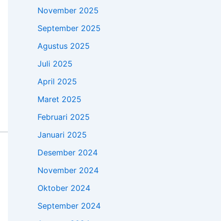
November 2025
September 2025
Agustus 2025
Juli 2025
April 2025
Maret 2025
Februari 2025
Januari 2025
Desember 2024
November 2024
Oktober 2024
September 2024