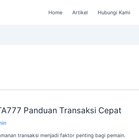
Home
Artikel
Hubungi Kami
GTA777 Panduan Transaksi Cepat
min
amanan transaksi menjadi faktor penting bagi pemain.