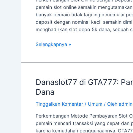
GTA777:
pemain slot online semakin mengutamakan k
Cara
banyak pemain tidak lagi ingin memulai pe
Mudah
deposit dengan nominal kecil semakin dim
Deposit
menghadirkan slot depo 5k dana, sebuah s
Modal
Kecil
Selengkapnya »
Danaslot77
Danaslot77 di GTA777: P
di
Dana
GTA777:
Panduan
Tinggalkan Komentar
/
Umum
/ Oleh
admin
Metode
Perkembangan Metode Pembayaran Slot On
Pembayaran
pemain mencari transaksi yang cepat dan p
via
karena kemudahan penggunaannya. GTA777
Dana