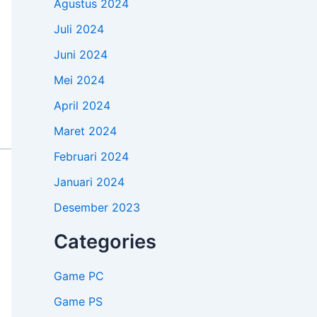
Agustus 2024
Juli 2024
Juni 2024
Mei 2024
April 2024
Maret 2024
Februari 2024
Januari 2024
Desember 2023
Categories
Game PC
Game PS