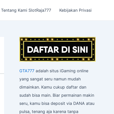
Tentang Kami SlotRaja777
Kebijakan Privasi
GTA777
adalah situs iGaming online
yang sangat seru namun mudah
dimainkan. Kamu cukup daftar dan
sudah bisa main. Biar permainan makin
seru, kamu bisa deposit via DANA atau
pulsa, tenang aja karena tanpa