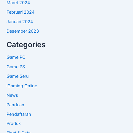
Maret 2024
Februari 2024
Januari 2024
Desember 2023
Categories
Game PC
Game PS
Game Seru
iGaming Online
News
Panduan
Pendaftaran
Produk