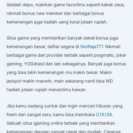
Setelah depo, mainkan game favoritmu seperti kakek zeus,
nikmati bonus new member dan berbagai bonus
kemenangan juga hadiah uang tunai jutaan rupiah.
Situs game yang memberikan banyak sekali bonus juga
kemenangan besar, daftar segera di
SlotRaja777
. Nikmati
berbagai game dari provider terbaik seperti pragmatic, joker
gaming, YGGdrasil dan lain sebagainya. Banyak juga bonus
yang bisa bikin kemenangan mu makin besar. Makin
jackpot makin maxwin, main sekarang nanti bisa WD
hadiah jutaan rupiah menantimu kawan.
Jika kamu sedang suntuk dan ingin mencari hiburan yang
fresh dan sangat seru, kamu bisa membuka
GTA138
.
Sebuah situs igaming online terbaik yang memberikan
kemenangan dengan sangat cepat dan mudah. Caranya