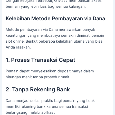
Dengan kebijakan tersebut, GTA777 memberikan akses
bermain yang lebih luas bagi semua kalangan.
Kelebihan Metode Pembayaran via Dana
Metode pembayaran via Dana menawarkan banyak
keuntungan yang membuatnya semakin diminati pemain
slot online. Berikut beberapa kelebihan utama yang bisa
Anda rasakan.
1. Proses Transaksi Cepat
Pemain dapat menyelesaikan deposit hanya dalam
hitungan menit tanpa prosedur rumit.
2. Tanpa Rekening Bank
Dana menjadi solusi praktis bagi pemain yang tidak
memiliki rekening bank karena semua transaksi
berlangsung melalui aplikasi.