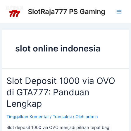
Lewati
Paginasi
Main
ke
pos
SlotRaja777 PS Gaming
Men
konten
slot online indonesia
Slot
Slot Deposit 1000 via OVO
Deposit
di GTA777: Panduan
1000
via
Lengkap
OVO
di
Tinggalkan Komentar
/
Transaksi
/ Oleh
admin
GTA777:
Panduan
Slot deposit 1000 via OVO menjadi pilihan tepat bagi