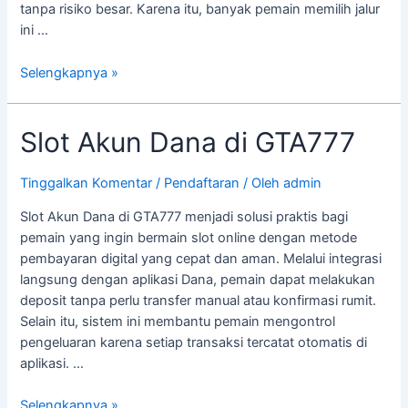
tanpa risiko besar. Karena itu, banyak pemain memilih jalur
ini …
Selengkapnya »
Slot
Slot Akun Dana di GTA777
Akun
Dana
Tinggalkan Komentar
/
Pendaftaran
/ Oleh
admin
di
Slot Akun Dana di GTA777 menjadi solusi praktis bagi
GTA777
pemain yang ingin bermain slot online dengan metode
pembayaran digital yang cepat dan aman. Melalui integrasi
langsung dengan aplikasi Dana, pemain dapat melakukan
deposit tanpa perlu transfer manual atau konfirmasi rumit.
Selain itu, sistem ini membantu pemain mengontrol
pengeluaran karena setiap transaksi tercatat otomatis di
aplikasi. …
Selengkapnya »