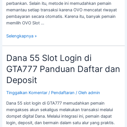
perbankan. Selain itu, metode ini memudahkan pemain
memantau setiap transaksi karena OVO mencatat riwayat
pembayaran secara otomatis. Karena itu, banyak pemain
memilih OVO Slot …
Selengkapnya »
Dana
Dana 55 Slot Login di
55
GTA777 Panduan Daftar dan
Slot
Login
Deposit
di
GTA777
Tinggalkan Komentar
/
Pendaftaran
/ Oleh
admin
Panduan
Daftar
Dana 55 slot login di GTA777 memudahkan pemain
dan
mengakses akun sekaligus melakukan transaksi melalui
Deposit
dompet digital Dana. Melalui integrasi ini, pemain dapat
login, deposit, dan bermain dalam satu alur yang praktis.