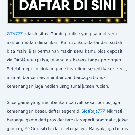
GTA777
adalah situs iGaming online yang sangat seru
namun mudah dimainkan. Kamu cukup daftar dan sudah
bisa main. Biar permainan makin seru, kamu bisa deposit
via DANA atau pulsa, tenang aja karena tanpa potongan.
Setelah depo, mainkan game favoritmu seperti kakek zeus,
nikmati bonus new member dan berbagai bonus
kemenangan juga hadiah uang tunai jutaan rupiah.
Situs game yang memberikan banyak sekali bonus juga
kemenangan besar, daftar segera di
SlotRaja777
. Nikmati
berbagai game dari provider terbaik seperti pragmatic, joker
gaming, YGGdrasil dan lain sebagainya. Banyak juga bonus