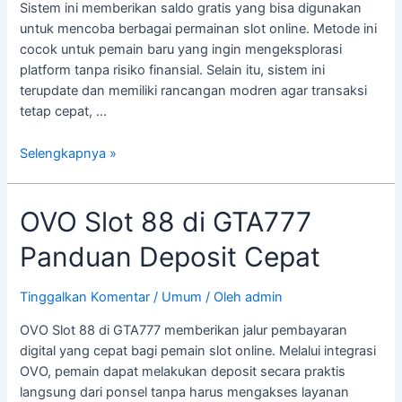
Sistem ini memberikan saldo gratis yang bisa digunakan
untuk mencoba berbagai permainan slot online. Metode ini
cocok untuk pemain baru yang ingin mengeksplorasi
platform tanpa risiko finansial. Selain itu, sistem ini
terupdate dan memiliki rancangan modren agar transaksi
tetap cepat, …
Selengkapnya »
OVO
OVO Slot 88 di GTA777
Slot
Panduan Deposit Cepat
88
di
GTA777
Tinggalkan Komentar
/
Umum
/ Oleh
admin
Panduan
OVO Slot 88 di GTA777 memberikan jalur pembayaran
Deposit
digital yang cepat bagi pemain slot online. Melalui integrasi
Cepat
OVO, pemain dapat melakukan deposit secara praktis
langsung dari ponsel tanpa harus mengakses layanan