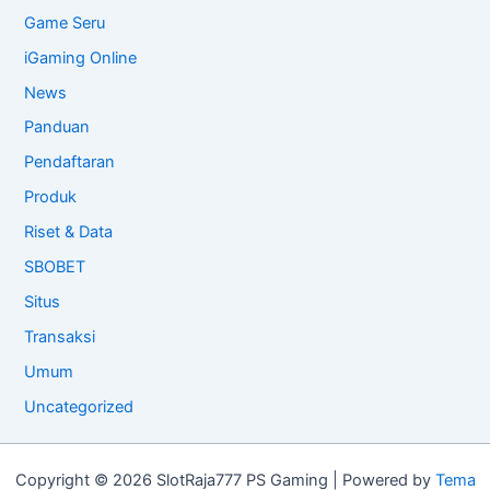
Game Seru
iGaming Online
News
Panduan
Pendaftaran
Produk
Riset & Data
SBOBET
Situs
Transaksi
Umum
Uncategorized
Copyright © 2026 SlotRaja777 PS Gaming | Powered by
Tema