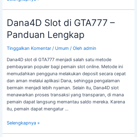
Dana4D
Dana4D Slot di GTA777 –
Slot
Panduan Lengkap
di
GTA777
–
Tinggalkan Komentar
/
Umum
/ Oleh
admin
Panduan
Dana4D slot di GTA777 menjadi salah satu metode
Lengkap
pembayaran populer bagi pemain slot online. Metode ini
memudahkan pengguna melakukan deposit secara cepat
dan aman melalui aplikasi Dana, sehingga pengalaman
bermain menjadi lebih nyaman. Selain itu, Dana4D slot
menawarkan proses transaksi yang transparan, di mana
pemain dapat langsung memantau saldo mereka. Karena
itu, pemain dapat mengatur …
Selengkapnya »