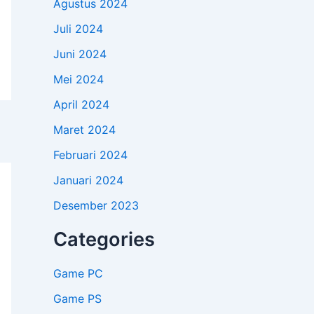
Agustus 2024
Juli 2024
Juni 2024
Mei 2024
April 2024
Maret 2024
Februari 2024
Januari 2024
Desember 2023
Categories
Game PC
Game PS