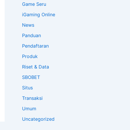
Game Seru
iGaming Online
News
Panduan
Pendaftaran
Produk
Riset & Data
SBOBET
Situs
Transaksi
Umum
Uncategorized