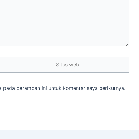
Situs
web
a pada peramban ini untuk komentar saya berikutnya.