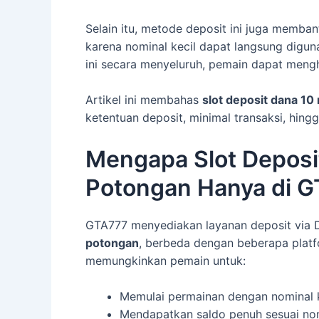
Selain itu, metode deposit ini juga memba
karena nominal kecil dapat langsung dig
ini secara menyeluruh, pemain dapat meng
Artikel ini membahas
slot deposit dana 10
ketentuan deposit, minimal transaksi, hin
Mengapa Slot Deposi
Potongan Hanya di 
GTA777 menyediakan layanan deposit via
potongan
, berbeda dengan beberapa platf
memungkinkan pemain untuk:
Memulai permainan dengan nominal k
Mendapatkan saldo penuh sesuai nom