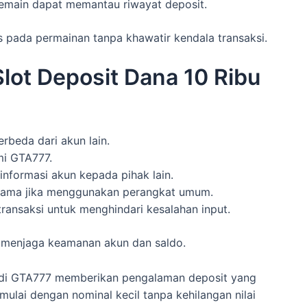
pemain dapat memantau riwayat deposit.
 pada permainan tanpa khawatir kendala transaksi.
Slot Deposit Dana 10 Ribu
rbeda dari akun lain.
mi GTA777.
formasi akun kepada pihak lain.
rutama jika menggunakan perangkat umum.
transaksi untuk menghindari kesalahan input.
t menjaga keamanan akun dan saldo.
di GTA777 memberikan pengalaman deposit yang
lai dengan nominal kecil tanpa kehilangan nilai