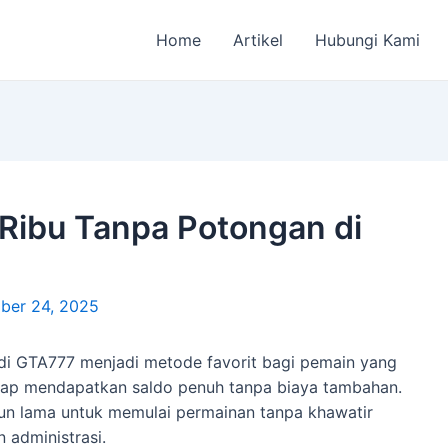
Home
Artikel
Hubungi Kami
 Ribu Tanpa Potongan di
ber 24, 2025
di GTA777 menjadi metode favorit bagi pemain yang
etap mendapatkan saldo penuh tanpa biaya tambahan.
n lama untuk memulai permainan tanpa khawatir
 administrasi.