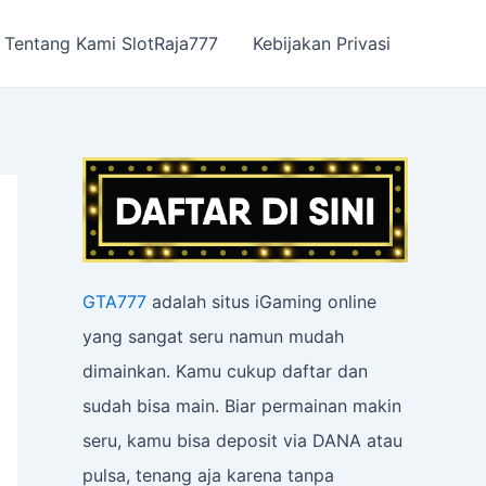
Tentang Kami SlotRaja777
Kebijakan Privasi
GTA777
adalah situs iGaming online
yang sangat seru namun mudah
dimainkan. Kamu cukup daftar dan
sudah bisa main. Biar permainan makin
seru, kamu bisa deposit via DANA atau
pulsa, tenang aja karena tanpa