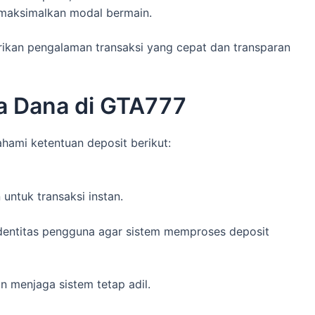
aksimalkan modal bermain.
ikan pengalaman transaksi yang cepat dan transparan
ia Dana di GTA777
ahami ketentuan deposit berikut:
untuk transaksi instan.
identitas pengguna agar sistem memproses deposit
menjaga sistem tetap adil.