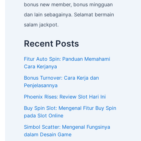
bonus new member, bonus mingguan
dan lain sebagainya. Selamat bermain
salam jackpot.
Recent Posts
Fitur Auto Spin: Panduan Memahami
Cara Kerjanya
Bonus Turnover: Cara Kerja dan
Penjelasannya
Phoenix Rises: Review Slot Hari Ini
Buy Spin Slot: Mengenal Fitur Buy Spin
pada Slot Online
Simbol Scatter: Mengenal Fungsinya
dalam Desain Game