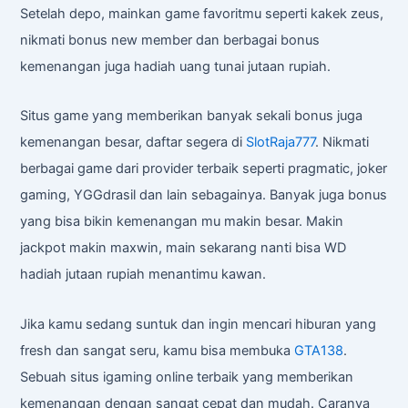
Setelah depo, mainkan game favoritmu seperti kakek zeus,
nikmati bonus new member dan berbagai bonus
kemenangan juga hadiah uang tunai jutaan rupiah.
Situs game yang memberikan banyak sekali bonus juga
kemenangan besar, daftar segera di
SlotRaja777
. Nikmati
berbagai game dari provider terbaik seperti pragmatic, joker
gaming, YGGdrasil dan lain sebagainya. Banyak juga bonus
yang bisa bikin kemenangan mu makin besar. Makin
jackpot makin maxwin, main sekarang nanti bisa WD
hadiah jutaan rupiah menantimu kawan.
Jika kamu sedang suntuk dan ingin mencari hiburan yang
fresh dan sangat seru, kamu bisa membuka
GTA138
.
Sebuah situs igaming online terbaik yang memberikan
kemenangan dengan sangat cepat dan mudah. Caranya