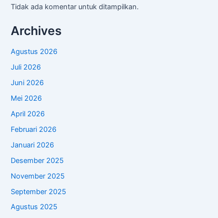
Tidak ada komentar untuk ditampilkan.
Archives
Agustus 2026
Juli 2026
Juni 2026
Mei 2026
April 2026
Februari 2026
Januari 2026
Desember 2025
November 2025
September 2025
Agustus 2025