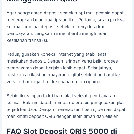
Agar pengalaman deposit semakin optimal, pemain dapat
menerapkan beberapa tips berikut. Pertama, selalu periksa
kembali nominal deposit sebelum menyelesaikan
pembayaran. Langkah ini membantu menghindari
kesalahan transaksi.
Kedua, gunakan koneksi internet yang stabil saat
melakukan deposit. Dengan jaringan yang baik, proses
pembayaran dapat berjalan lebih cepat. Selanjutnya,
pastikan aplikasi pembayaran digital selalu diperbarui ke
versi terbaru agar fitur keamanan tetap optimal.
Selain itu, simpan bukti transaksi setelah pembayaran
selesai. Bukti ini dapat membantu proses pengecekan jika
terjadi kendala. Dengan menerapkan tips ini, pemain dapat
menikmati deposit QRIS dengan lebih aman dan efisien.
FAQ Slot Deposit QRIS 5000 di