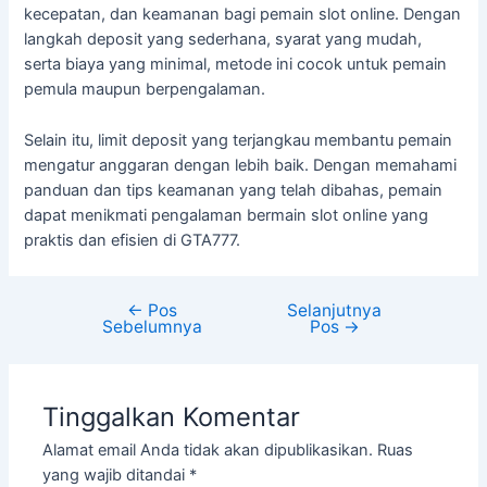
kecepatan, dan keamanan bagi pemain slot online. Dengan
langkah deposit yang sederhana, syarat yang mudah,
serta biaya yang minimal, metode ini cocok untuk pemain
pemula maupun berpengalaman.
Selain itu, limit deposit yang terjangkau membantu pemain
mengatur anggaran dengan lebih baik. Dengan memahami
panduan dan tips keamanan yang telah dibahas, pemain
dapat menikmati pengalaman bermain slot online yang
praktis dan efisien di GTA777.
←
Pos
Selanjutnya
Sebelumnya
Pos
→
Tinggalkan Komentar
Alamat email Anda tidak akan dipublikasikan.
Ruas
yang wajib ditandai
*