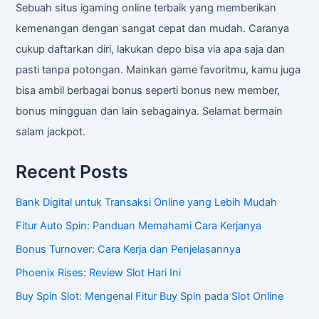
Sebuah situs igaming online terbaik yang memberikan
kemenangan dengan sangat cepat dan mudah. Caranya
cukup daftarkan diri, lakukan depo bisa via apa saja dan
pasti tanpa potongan. Mainkan game favoritmu, kamu juga
bisa ambil berbagai bonus seperti bonus new member,
bonus mingguan dan lain sebagainya. Selamat bermain
salam jackpot.
Recent Posts
Bank Digital untuk Transaksi Online yang Lebih Mudah
Fitur Auto Spin: Panduan Memahami Cara Kerjanya
Bonus Turnover: Cara Kerja dan Penjelasannya
Phoenix Rises: Review Slot Hari Ini
Buy Spin Slot: Mengenal Fitur Buy Spin pada Slot Online