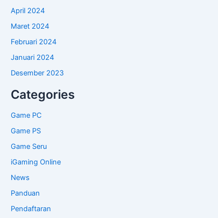
April 2024
Maret 2024
Februari 2024
Januari 2024
Desember 2023
Categories
Game PC
Game PS
Game Seru
iGaming Online
News
Panduan
Pendaftaran