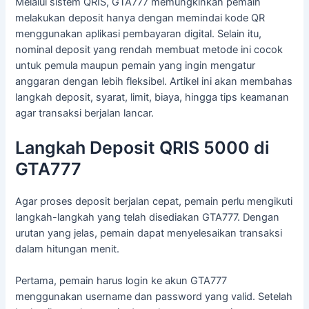
Melalui sistem QRIS, GTA777 memungkinkan pemain
melakukan deposit hanya dengan memindai kode QR
menggunakan aplikasi pembayaran digital. Selain itu,
nominal deposit yang rendah membuat metode ini cocok
untuk pemula maupun pemain yang ingin mengatur
anggaran dengan lebih fleksibel. Artikel ini akan membahas
langkah deposit, syarat, limit, biaya, hingga tips keamanan
agar transaksi berjalan lancar.
Langkah Deposit QRIS 5000 di
GTA777
Agar proses deposit berjalan cepat, pemain perlu mengikuti
langkah-langkah yang telah disediakan GTA777. Dengan
urutan yang jelas, pemain dapat menyelesaikan transaksi
dalam hitungan menit.
Pertama, pemain harus login ke akun GTA777
menggunakan username dan password yang valid. Setelah