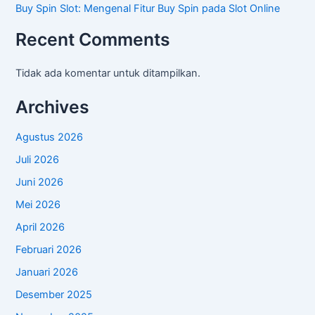
Buy Spin Slot: Mengenal Fitur Buy Spin pada Slot Online
Recent Comments
Tidak ada komentar untuk ditampilkan.
Archives
Agustus 2026
Juli 2026
Juni 2026
Mei 2026
April 2026
Februari 2026
Januari 2026
Desember 2025