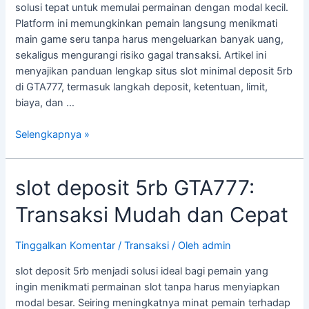
Tips
solusi tepat untuk memulai permainan dengan modal kecil.
Aman
Platform ini memungkinkan pemain langsung menikmati
main game seru tanpa harus mengeluarkan banyak uang,
sekaligus mengurangi risiko gagal transaksi. Artikel ini
menyajikan panduan lengkap situs slot minimal deposit 5rb
di GTA777, termasuk langkah deposit, ketentuan, limit,
biaya, dan …
Selengkapnya »
slot
slot deposit 5rb GTA777:
deposit
Transaksi Mudah dan Cepat
5rb
GTA777:
Transaksi
Tinggalkan Komentar
/
Transaksi
/ Oleh
admin
Mudah
slot deposit 5rb menjadi solusi ideal bagi pemain yang
dan
ingin menikmati permainan slot tanpa harus menyiapkan
Cepat
modal besar. Seiring meningkatnya minat pemain terhadap