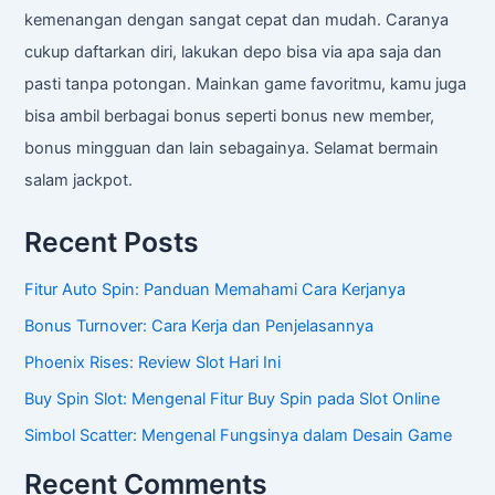
kemenangan dengan sangat cepat dan mudah. Caranya
cukup daftarkan diri, lakukan depo bisa via apa saja dan
pasti tanpa potongan. Mainkan game favoritmu, kamu juga
bisa ambil berbagai bonus seperti bonus new member,
bonus mingguan dan lain sebagainya. Selamat bermain
salam jackpot.
Recent Posts
Fitur Auto Spin: Panduan Memahami Cara Kerjanya
Bonus Turnover: Cara Kerja dan Penjelasannya
Phoenix Rises: Review Slot Hari Ini
Buy Spin Slot: Mengenal Fitur Buy Spin pada Slot Online
Simbol Scatter: Mengenal Fungsinya dalam Desain Game
Recent Comments