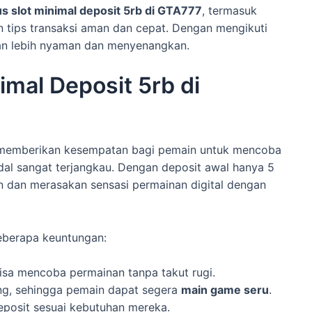
us slot minimal deposit 5rb di GTA777
, termasuk
dan tips transaksi aman dan cepat. Dengan mengikuti
an lebih nyaman dan menyenangkan.
nimal Deposit 5rb di
emberikan kesempatan bagi pemain untuk mencoba
dal sangat terjangkau. Dengan deposit awal hanya 5
n dan merasakan sensasi permainan digital dengan
eberapa keuntungan:
sa mencoba permainan tanpa takut rugi.
g, sehingga pemain dapat segera
main game seru
.
posit sesuai kebutuhan mereka.