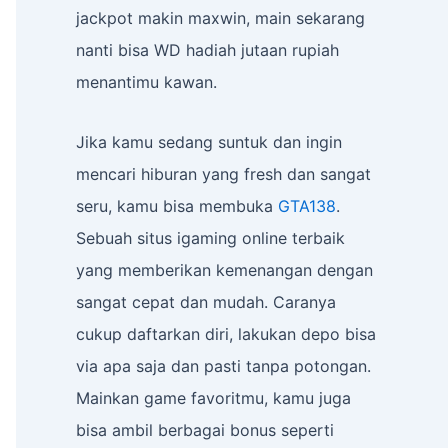
jackpot makin maxwin, main sekarang
nanti bisa WD hadiah jutaan rupiah
menantimu kawan.
Jika kamu sedang suntuk dan ingin
mencari hiburan yang fresh dan sangat
seru, kamu bisa membuka
GTA138
.
Sebuah situs igaming online terbaik
yang memberikan kemenangan dengan
sangat cepat dan mudah. Caranya
cukup daftarkan diri, lakukan depo bisa
via apa saja dan pasti tanpa potongan.
Mainkan game favoritmu, kamu juga
bisa ambil berbagai bonus seperti