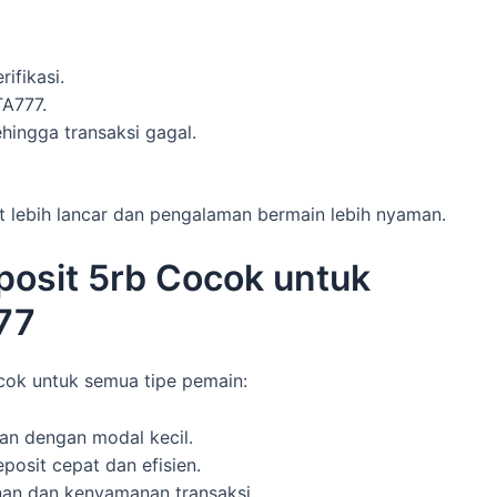
ifikasi.
TA777.
hingga transaksi gagal.
t lebih lancar dan pengalaman bermain lebih nyaman.
osit 5rb Cocok untuk
77
cok untuk semua tipe pemain:
an dengan modal kecil.
osit cepat dan efisien.
n dan kenyamanan transaksi.