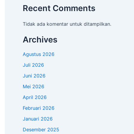
Recent Comments
Tidak ada komentar untuk ditampilkan.
Archives
Agustus 2026
Juli 2026
Juni 2026
Mei 2026
April 2026
Februari 2026
Januari 2026
Desember 2025