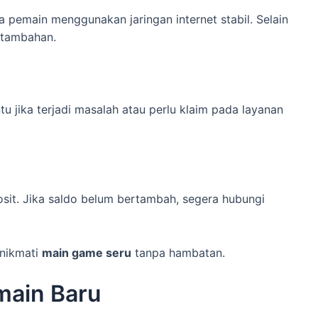
ka pemain menggunakan jaringan internet stabil. Selain
n tambahan.
u jika terjadi masalah atau perlu klaim pada layanan
sit. Jika saldo belum bertambah, segera hubungi
enikmati
main game seru
tanpa hambatan.
ain Baru