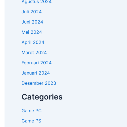
Agustus 2024
Juli 2024
Juni 2024
Mei 2024
April 2024
Maret 2024
Februari 2024
Januari 2024
Desember 2023
Categories
Game PC
Game PS