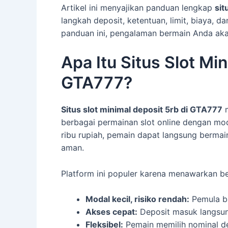
Artikel ini menyajikan panduan lengkap
sit
langkah deposit, ketentuan, limit, biaya, 
panduan ini, pengalaman bermain Anda ak
Apa Itu Situs Slot Mi
GTA777?
Situs slot minimal deposit 5rb di GTA777
m
berbagai permainan slot online dengan mo
ribu rupiah, pemain dapat langsung bermai
aman.
Platform ini populer karena menawarkan b
Modal kecil, risiko rendah:
Pemula bi
Akses cepat:
Deposit masuk langsun
Fleksibel:
Pemain memilih nominal de