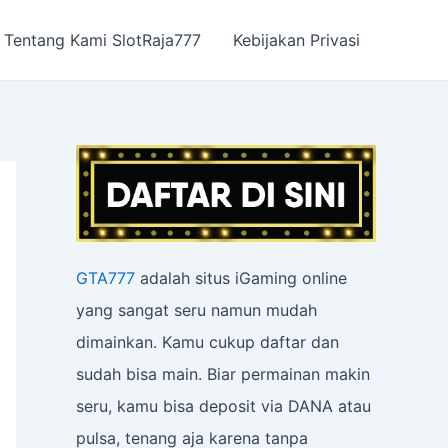
Tentang Kami SlotRaja777
Kebijakan Privasi
GTA777
adalah situs iGaming online
yang sangat seru namun mudah
dimainkan. Kamu cukup daftar dan
sudah bisa main. Biar permainan makin
seru, kamu bisa deposit via DANA atau
pulsa, tenang aja karena tanpa