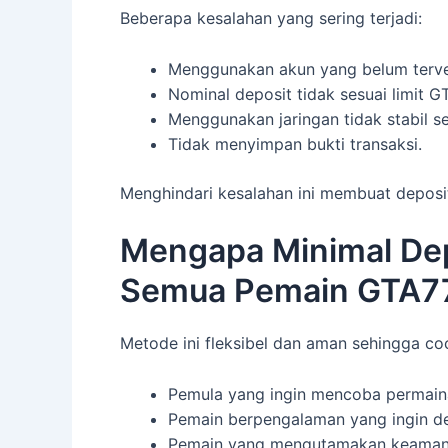
Beberapa kesalahan yang sering terjadi:
Menggunakan akun yang belum terver
Nominal deposit tidak sesuai limit G
Menggunakan jaringan tidak stabil se
Tidak menyimpan bukti transaksi.
Menghindari kesalahan ini membuat deposi
Mengapa Minimal Dep
Semua Pemain GTA7
Metode ini fleksibel dan aman sehingga co
Pemula yang ingin mencoba permain
Pemain berpengalaman yang ingin dep
Pemain yang mengutamakan keamana