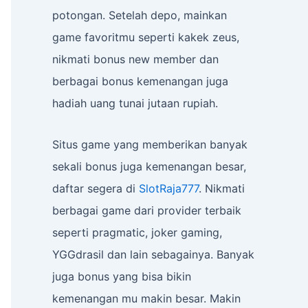
potongan. Setelah depo, mainkan
game favoritmu seperti kakek zeus,
nikmati bonus new member dan
berbagai bonus kemenangan juga
hadiah uang tunai jutaan rupiah.
Situs game yang memberikan banyak
sekali bonus juga kemenangan besar,
daftar segera di
SlotRaja777
. Nikmati
berbagai game dari provider terbaik
seperti pragmatic, joker gaming,
YGGdrasil dan lain sebagainya. Banyak
juga bonus yang bisa bikin
kemenangan mu makin besar. Makin