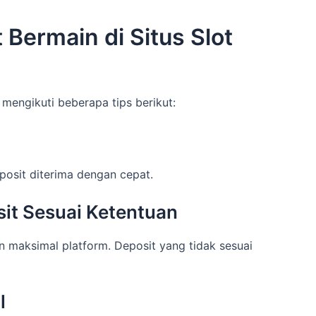
Bermain di Situs Slot
 mengikuti beberapa tips berikut:
eposit diterima dengan cepat.
it Sesuai Ketentuan
 maksimal platform. Deposit yang tidak sesuai
l