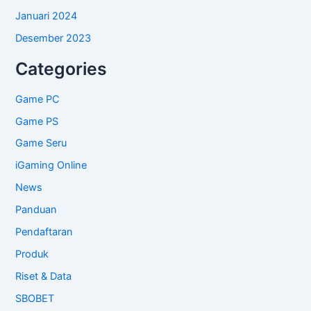
Januari 2024
Desember 2023
Categories
Game PC
Game PS
Game Seru
iGaming Online
News
Panduan
Pendaftaran
Produk
Riset & Data
SBOBET