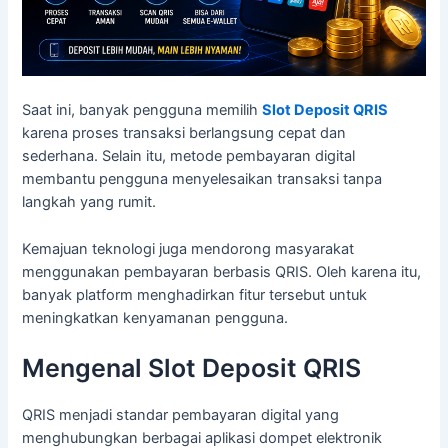
Saat ini, banyak pengguna memilih
Slot Deposit QRIS
karena proses transaksi berlangsung cepat dan
sederhana. Selain itu, metode pembayaran digital
membantu pengguna menyelesaikan transaksi tanpa
langkah yang rumit.
Kemajuan teknologi juga mendorong masyarakat
menggunakan pembayaran berbasis QRIS. Oleh karena itu,
banyak platform menghadirkan fitur tersebut untuk
meningkatkan kenyamanan pengguna.
Mengenal Slot Deposit QRIS
QRIS menjadi standar pembayaran digital yang
menghubungkan berbagai aplikasi dompet elektronik