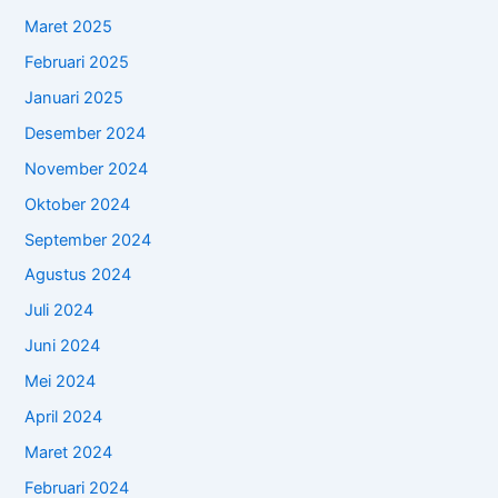
Maret 2025
Februari 2025
Januari 2025
Desember 2024
November 2024
Oktober 2024
September 2024
Agustus 2024
Juli 2024
Juni 2024
Mei 2024
April 2024
Maret 2024
Februari 2024