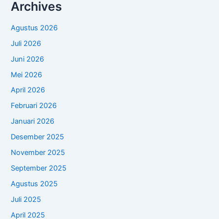
Archives
Agustus 2026
Juli 2026
Juni 2026
Mei 2026
April 2026
Februari 2026
Januari 2026
Desember 2025
November 2025
September 2025
Agustus 2025
Juli 2025
April 2025