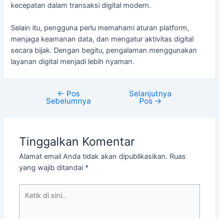
kecepatan dalam transaksi digital modern.
Selain itu, pengguna perlu memahami aturan platform,
menjaga keamanan data, dan mengatur aktivitas digital
secara bijak. Dengan begitu, pengalaman menggunakan
layanan digital menjadi lebih nyaman.
←
Pos
Selanjutnya
Sebelumnya
Pos
→
Tinggalkan Komentar
Alamat email Anda tidak akan dipublikasikan.
Ruas
yang wajib ditandai
*
Ketik
di
sini..