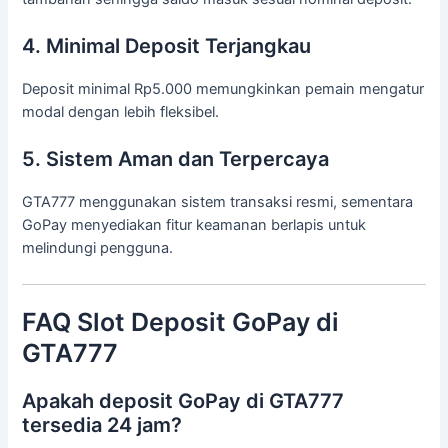
4. Minimal Deposit Terjangkau
Deposit minimal Rp5.000 memungkinkan pemain mengatur
modal dengan lebih fleksibel.
5. Sistem Aman dan Terpercaya
GTA777 menggunakan sistem transaksi resmi, sementara
GoPay menyediakan fitur keamanan berlapis untuk
melindungi pengguna.
FAQ Slot Deposit GoPay di
GTA777
Apakah deposit GoPay di GTA777
tersedia 24 jam?