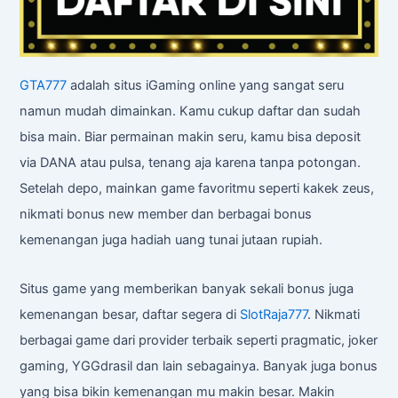
GTA777
adalah situs iGaming online yang sangat seru
namun mudah dimainkan. Kamu cukup daftar dan sudah
bisa main. Biar permainan makin seru, kamu bisa deposit
via DANA atau pulsa, tenang aja karena tanpa potongan.
Setelah depo, mainkan game favoritmu seperti kakek zeus,
nikmati bonus new member dan berbagai bonus
kemenangan juga hadiah uang tunai jutaan rupiah.
Situs game yang memberikan banyak sekali bonus juga
kemenangan besar, daftar segera di
SlotRaja777
. Nikmati
berbagai game dari provider terbaik seperti pragmatic, joker
gaming, YGGdrasil dan lain sebagainya. Banyak juga bonus
yang bisa bikin kemenangan mu makin besar. Makin