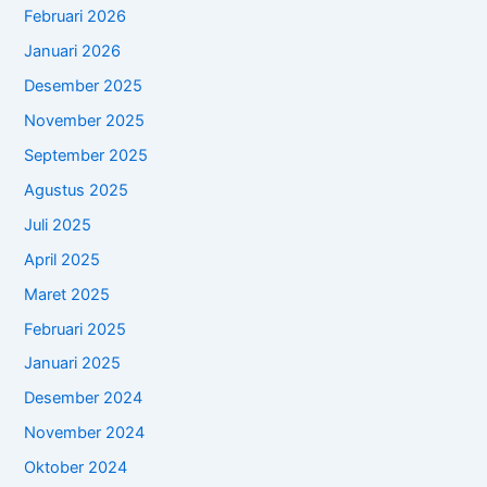
Februari 2026
Januari 2026
Desember 2025
November 2025
September 2025
Agustus 2025
Juli 2025
April 2025
Maret 2025
Februari 2025
Januari 2025
Desember 2024
November 2024
Oktober 2024