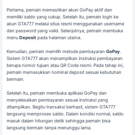
Pertama, pemain memastikan akun GoPay aktif dan
memiliki saldo yang cukup. Setelah itu, pemain login ke
akun GTA777 melalui situs resmi menggunakan username
dan password yang valid. Selanjutnya, pemain membuka
menu
Deposit
pada halaman utama.
Kemudian, pemain memilih metode pembayaran
GoPay
.
Sistem GTA777 akan menampilkan instruksi pembayaran
berupa nomor tujuan atau QR Code resmi. Pada tahap ini,
pemain memasukkan nominal deposit sesuai kebutuhan
bermain.
Setelah itu, pemain membuka aplikasi GoPay dan
menyelesaikan pembayaran sesuai instruksi yang
ditampilkan. Begitu transaksi berhasil, sistem GTA777
langsung memproses saldo. Dalam kondisi normal, saldo
masuk dalam hitungan detik sehingga pemain bisa
langsung bermain tanpa menunggu lama.