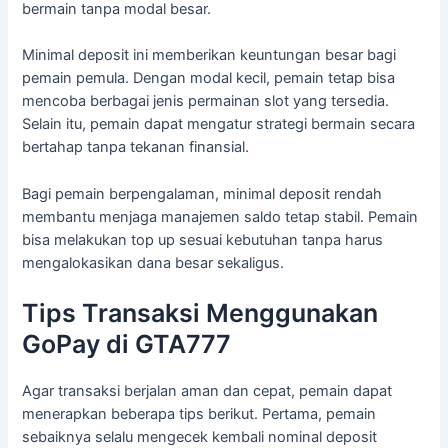
bermain tanpa modal besar.
Minimal deposit ini memberikan keuntungan besar bagi
pemain pemula. Dengan modal kecil, pemain tetap bisa
mencoba berbagai jenis permainan slot yang tersedia.
Selain itu, pemain dapat mengatur strategi bermain secara
bertahap tanpa tekanan finansial.
Bagi pemain berpengalaman, minimal deposit rendah
membantu menjaga manajemen saldo tetap stabil. Pemain
bisa melakukan top up sesuai kebutuhan tanpa harus
mengalokasikan dana besar sekaligus.
Tips Transaksi Menggunakan
GoPay di GTA777
Agar transaksi berjalan aman dan cepat, pemain dapat
menerapkan beberapa tips berikut. Pertama, pemain
sebaiknya selalu mengecek kembali nominal deposit