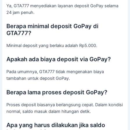
Ya, GTA777 menyediakan layanan deposit GoPay selama
24 jam penuh.
Berapa minimal deposit GoPay di
GTA777?
Minimal deposit yang berlaku adalah Rp5.000.
Apakah ada biaya deposit via GoPay?
Pada umumnya, GTA777 tidak mengenakan biaya
tambahan untuk deposit GoPay.
Berapa lama proses deposit GoPay?
Proses deposit biasanya berlangsung cepat. Dalam kondisi
normal, saldo masuk dalam hitungan detik.
Apa yang harus dilakukan jika saldo