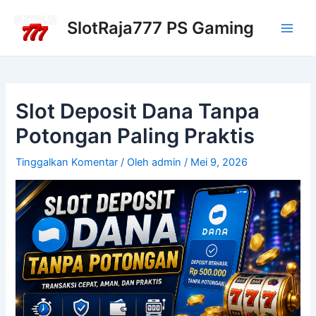
Lewati
Navigasi
Main
ke
pos
SlotRaja777 PS Gaming
Men
konten
Slot Deposit Dana Tanpa
Potongan Paling Praktis
Tinggalkan Komentar
/ Oleh
admin
/
Mei 9, 2026