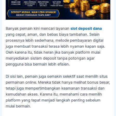
Banyak pemain kini mencari layanan
slot deposit dana
yang cepat, aman, dan bebas biaya tambahan. Selain
prosesnya lebih sederhana, metode pembayaran digital
juga membuat transaksi terasa lebih nyaman kapan saja.
Oleh karena itu, tidak heran jika banyak platform mulai
menyediakan sistem deposit tanpa potongan agar
pengguna bisa bermain lebih efisien.
Di sisi lain, pemain juga semakin selektif saat memilih situs
permainan online. Mereka tidak hanya melihat bonus besar,
tetapi juga mempertimbangkan keamanan transaksi dan
kemudahan akses. Karena itu, memahami cara memilih
platform yang tepat menjadi langkah penting sebelum
mulai bermain.