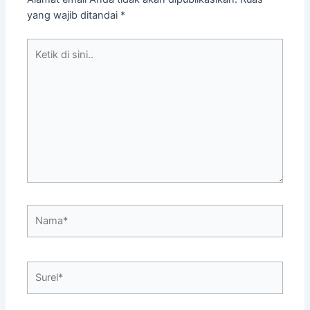
yang wajib ditandai
*
Ketik
di
sini..
Nama*
Surel*