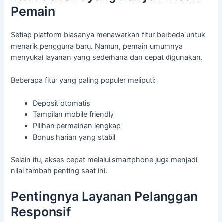
Pemain
Setiap platform biasanya menawarkan fitur berbeda untuk
menarik pengguna baru. Namun, pemain umumnya
menyukai layanan yang sederhana dan cepat digunakan.
Beberapa fitur yang paling populer meliputi:
Deposit otomatis
Tampilan mobile friendly
Pilihan permainan lengkap
Bonus harian yang stabil
Selain itu, akses cepat melalui smartphone juga menjadi
nilai tambah penting saat ini.
Pentingnya Layanan Pelanggan
Responsif