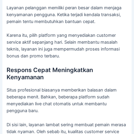
Layanan pelanggan memiliki peran besar dalam menjaga
kenyamanan pengguna. Ketika terjadi kendala transaksi,
pemain tentu membutuhkan bantuan cepat.
Karena itu, pilih platform yang menyediakan customer
service aktif sepanjang hari. Selain membantu masalah
teknis, layanan ini juga mempermudah proses informasi
bonus dan promo terbaru.
Respons Cepat Meningkatkan
Kenyamanan
Situs profesional biasanya memberikan balasan dalam
beberapa menit. Bahkan, beberapa platform sudah
menyediakan live chat otomatis untuk membantu
pengguna baru.
Di sisi lain, layanan lambat sering membuat pemain merasa
tidak nyaman. Oleh sebab itu, kualitas customer service