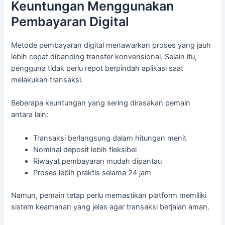
Keuntungan Menggunakan
Pembayaran Digital
Metode pembayaran digital menawarkan proses yang jauh
lebih cepat dibanding transfer konvensional. Selain itu,
pengguna tidak perlu repot berpindah aplikasi saat
melakukan transaksi.
Beberapa keuntungan yang sering dirasakan pemain
antara lain:
Transaksi berlangsung dalam hitungan menit
Nominal deposit lebih fleksibel
Riwayat pembayaran mudah dipantau
Proses lebih praktis selama 24 jam
Namun, pemain tetap perlu memastikan platform memiliki
sistem keamanan yang jelas agar transaksi berjalan aman.