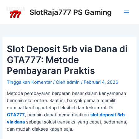
Lewati
Navigasi
Main
ke
pos
SlotRaja777 PS Gaming
Men
konten
Slot Deposit 5rb via Dana di
GTA777: Metode
Pembayaran Praktis
Tinggalkan Komentar
/ Oleh
admin
/
Februari 4, 2026
Metode pembayaran berperan besar dalam kenyamanan
bermain slot online. Saat ini, banyak pemain memilih
nominal kecil agar tetap fleksibel dan terkontrol. Di
GTA777
, pemain dapat memanfaatkan
slot deposit 5rb
via dana
sebagai solusi transaksi yang cepat, sederhana,
dan mudah diakses kapan saja.