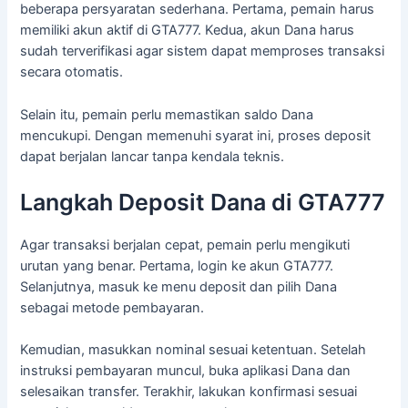
beberapa persyaratan sederhana. Pertama, pemain harus
memiliki akun aktif di GTA777. Kedua, akun Dana harus
sudah terverifikasi agar sistem dapat memproses transaksi
secara otomatis.
Selain itu, pemain perlu memastikan saldo Dana
mencukupi. Dengan memenuhi syarat ini, proses deposit
dapat berjalan lancar tanpa kendala teknis.
Langkah Deposit Dana di GTA777
Agar transaksi berjalan cepat, pemain perlu mengikuti
urutan yang benar. Pertama, login ke akun GTA777.
Selanjutnya, masuk ke menu deposit dan pilih Dana
sebagai metode pembayaran.
Kemudian, masukkan nominal sesuai ketentuan. Setelah
instruksi pembayaran muncul, buka aplikasi Dana dan
selesaikan transfer. Terakhir, lakukan konfirmasi sesuai