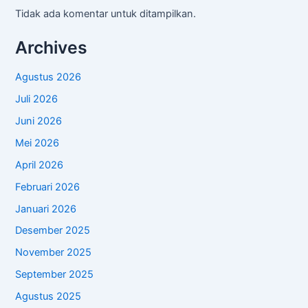
Tidak ada komentar untuk ditampilkan.
Archives
Agustus 2026
Juli 2026
Juni 2026
Mei 2026
April 2026
Februari 2026
Januari 2026
Desember 2025
November 2025
September 2025
Agustus 2025