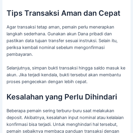
Tips Transaksi Aman dan Cepat
Agar transaksi tetap aman, pemain perlu menerapkan
langkah sederhana. Gunakan akun Dana pribadi dan
pastikan data tujuan transfer sesuai instruksi. Selain itu,
periksa kembali nominal sebelum mengonfirmasi
pembayaran.
Selanjutnya, simpan bukti transaksi hingga saldo masuk ke
akun. Jika terjadi kendala, bukti tersebut akan membantu
proses pengecekan dengan lebih cepat.
Kesalahan yang Perlu Dihindari
Beberapa pemain sering terburu-buru saat melakukan
deposit. Akibatnya, kesalahan input nominal atau kelalaian
konfirmasi bisa terjadi. Untuk menghindari hal tersebut,
pemain sebaiknya membaca panduan transaksi dengan