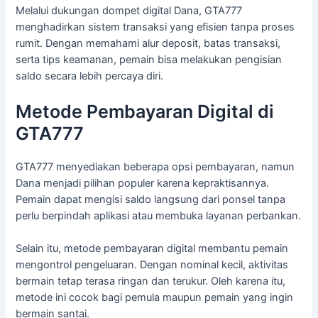
Melalui dukungan dompet digital Dana, GTA777
menghadirkan sistem transaksi yang efisien tanpa proses
rumit. Dengan memahami alur deposit, batas transaksi,
serta tips keamanan, pemain bisa melakukan pengisian
saldo secara lebih percaya diri.
Metode Pembayaran Digital di
GTA777
GTA777 menyediakan beberapa opsi pembayaran, namun
Dana menjadi pilihan populer karena kepraktisannya.
Pemain dapat mengisi saldo langsung dari ponsel tanpa
perlu berpindah aplikasi atau membuka layanan perbankan.
Selain itu, metode pembayaran digital membantu pemain
mengontrol pengeluaran. Dengan nominal kecil, aktivitas
bermain tetap terasa ringan dan terukur. Oleh karena itu,
metode ini cocok bagi pemula maupun pemain yang ingin
bermain santai.