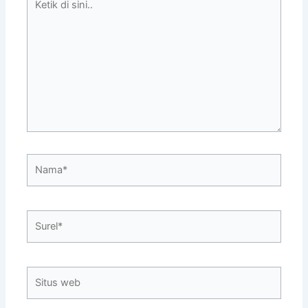
di
sini..
Nama*
Surel*
Situs
web