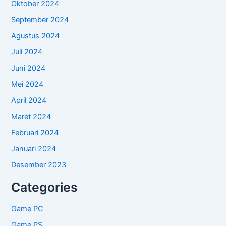
Oktober 2024
September 2024
Agustus 2024
Juli 2024
Juni 2024
Mei 2024
April 2024
Maret 2024
Februari 2024
Januari 2024
Desember 2023
Categories
Game PC
Game PS