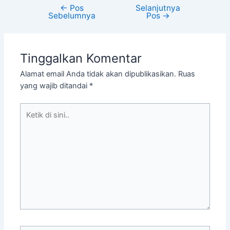
←
Pos
Selanjutnya
Sebelumnya
Pos
→
Tinggalkan Komentar
Alamat email Anda tidak akan dipublikasikan.
Ruas
yang wajib ditandai
*
Ketik
di
sini..