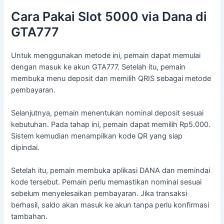
Cara Pakai Slot 5000 via Dana di
GTA777
Untuk menggunakan metode ini, pemain dapat memulai
dengan masuk ke akun GTA777. Setelah itu, pemain
membuka menu deposit dan memilih QRIS sebagai metode
pembayaran.
Selanjutnya, pemain menentukan nominal deposit sesuai
kebutuhan. Pada tahap ini, pemain dapat memilih Rp5.000.
Sistem kemudian menampilkan kode QR yang siap
dipindai.
Setelah itu, pemain membuka aplikasi DANA dan memindai
kode tersebut. Pemain perlu memastikan nominal sesuai
sebelum menyelesaikan pembayaran. Jika transaksi
berhasil, saldo akan masuk ke akun tanpa perlu konfirmasi
tambahan.