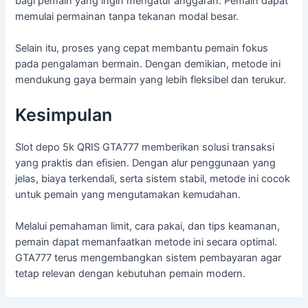
bagi pemain yang ingin mengatur anggaran. Pemain dapat
memulai permainan tanpa tekanan modal besar.
Selain itu, proses yang cepat membantu pemain fokus
pada pengalaman bermain. Dengan demikian, metode ini
mendukung gaya bermain yang lebih fleksibel dan terukur.
Kesimpulan
Slot depo 5k QRIS GTA777 memberikan solusi transaksi
yang praktis dan efisien. Dengan alur penggunaan yang
jelas, biaya terkendali, serta sistem stabil, metode ini cocok
untuk pemain yang mengutamakan kemudahan.
Melalui pemahaman limit, cara pakai, dan tips keamanan,
pemain dapat memanfaatkan metode ini secara optimal.
GTA777 terus mengembangkan sistem pembayaran agar
tetap relevan dengan kebutuhan pemain modern.