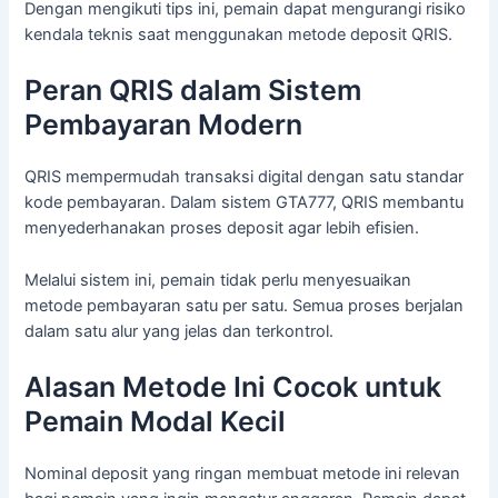
Dengan mengikuti tips ini, pemain dapat mengurangi risiko
kendala teknis saat menggunakan metode deposit QRIS.
Peran QRIS dalam Sistem
Pembayaran Modern
QRIS mempermudah transaksi digital dengan satu standar
kode pembayaran. Dalam sistem GTA777, QRIS membantu
menyederhanakan proses deposit agar lebih efisien.
Melalui sistem ini, pemain tidak perlu menyesuaikan
metode pembayaran satu per satu. Semua proses berjalan
dalam satu alur yang jelas dan terkontrol.
Alasan Metode Ini Cocok untuk
Pemain Modal Kecil
Nominal deposit yang ringan membuat metode ini relevan