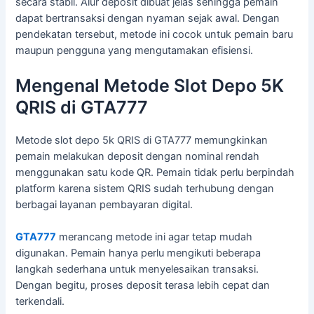
secara stabil. Alur deposit dibuat jelas sehingga pemain
dapat bertransaksi dengan nyaman sejak awal. Dengan
pendekatan tersebut, metode ini cocok untuk pemain baru
maupun pengguna yang mengutamakan efisiensi.
Mengenal Metode Slot Depo 5K
QRIS di GTA777
Metode slot depo 5k QRIS di GTA777 memungkinkan
pemain melakukan deposit dengan nominal rendah
menggunakan satu kode QR. Pemain tidak perlu berpindah
platform karena sistem QRIS sudah terhubung dengan
berbagai layanan pembayaran digital.
GTA777
merancang metode ini agar tetap mudah
digunakan. Pemain hanya perlu mengikuti beberapa
langkah sederhana untuk menyelesaikan transaksi.
Dengan begitu, proses deposit terasa lebih cepat dan
terkendali.