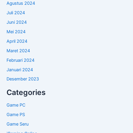
Agustus 2024
Juli 2024
Juni 2024
Mei 2024
April 2024
Maret 2024
Februari 2024
Januari 2024
Desember 2023
Categories
Game PC
Game PS
Game Seru