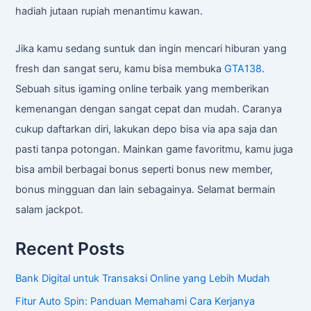
hadiah jutaan rupiah menantimu kawan.
Jika kamu sedang suntuk dan ingin mencari hiburan yang
fresh dan sangat seru, kamu bisa membuka
GTA138
.
Sebuah situs igaming online terbaik yang memberikan
kemenangan dengan sangat cepat dan mudah. Caranya
cukup daftarkan diri, lakukan depo bisa via apa saja dan
pasti tanpa potongan. Mainkan game favoritmu, kamu juga
bisa ambil berbagai bonus seperti bonus new member,
bonus mingguan dan lain sebagainya. Selamat bermain
salam jackpot.
Recent Posts
Bank Digital untuk Transaksi Online yang Lebih Mudah
Fitur Auto Spin: Panduan Memahami Cara Kerjanya