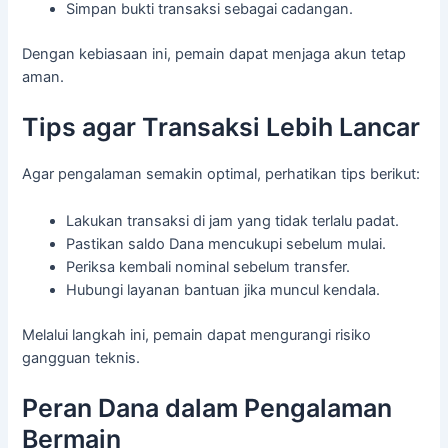
Simpan bukti transaksi sebagai cadangan.
Dengan kebiasaan ini, pemain dapat menjaga akun tetap
aman.
Tips agar Transaksi Lebih Lancar
Agar pengalaman semakin optimal, perhatikan tips berikut:
Lakukan transaksi di jam yang tidak terlalu padat.
Pastikan saldo Dana mencukupi sebelum mulai.
Periksa kembali nominal sebelum transfer.
Hubungi layanan bantuan jika muncul kendala.
Melalui langkah ini, pemain dapat mengurangi risiko
gangguan teknis.
Peran Dana dalam Pengalaman
Bermain