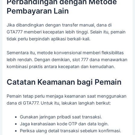
Perbandingan dengan Metode
Pembayaran Lain
Jika dibandingkan dengan transfer manual, dana di
GTA777 memberi kecepatan lebih tinggi. Selain itu, pemain
tidak perlu berpindah aplikasi berkali-kali.
Sementara itu, metode konvensional memberi fleksibilitas
lebih rendah. Dengan demikian, slot 777 dana menawarkan
kombinasi praktis antara kecepatan dan kemudahan.
Catatan Keamanan bagi Pemain
Pemain tetap perlu menjaga keamanan saat menggunakan
dana di GTA777. Untuk itu, lakukan langkah berikut:
Gunakan jaringan pribadi saat transaksi.
Jaga kerahasiaan kode OTP dan data login.
Periksa ulang detail transaksi sebelum konfirmasi.