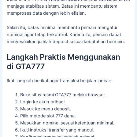
menjaga stabilitas sistem. Batas ini membantu sistem
memproses data dengan lebih efisien.
Selain itu, batas minimal membantu pemain mengatur
nominal agar tetap terkontrol. Karena itu, pemain dapat
menyesuaikan jumlah deposit sesuai kebutuhan bermain.
Langkah Praktis Menggunakan
di GTA777
Ikuti langkah berikut agar transaksi berjalan lancar:
Buka situs resmi GTA777 melalui browser.
Login ke akun pribadi.
Masuk ke menu deposit.
Pilih metode slot 777 dana.
Masukkan nominal sesuai ketentuan minimal.
Ikuti instruksi transfer yang muncul.