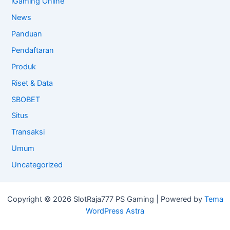
iGaming Online
News
Panduan
Pendaftaran
Produk
Riset & Data
SBOBET
Situs
Transaksi
Umum
Uncategorized
Copyright © 2026 SlotRaja777 PS Gaming | Powered by
Tema
WordPress Astra