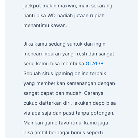
jackpot makin maxwin, main sekarang
nanti bisa WD hadiah jutaan rupiah
menantimu kawan.
Jika kamu sedang suntuk dan ingin
mencari hiburan yang fresh dan sangat
seru, kamu bisa membuka
GTA138
.
Sebuah situs igaming online terbaik
yang memberikan kemenangan dengan
sangat cepat dan mudah. Caranya
cukup daftarkan diri, lakukan depo bisa
via apa saja dan pasti tanpa potongan.
Mainkan game favoritmu, kamu juga
bisa ambil berbagai bonus seperti