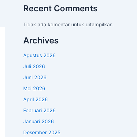
Recent Comments
Tidak ada komentar untuk ditampilkan.
Archives
Agustus 2026
Juli 2026
Juni 2026
Mei 2026
April 2026
Februari 2026
Januari 2026
Desember 2025