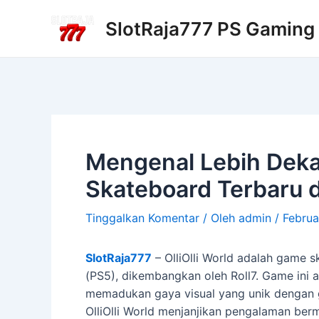
Lewati
Navigasi
SlotRaja777 PS Gaming
ke
pos
konten
Mengenal Lebih Dekat
Skateboard Terbaru 
Tinggalkan Komentar
/ Oleh
admin
/
Februa
SlotRaja777
– OlliOlli World adalah game s
(PS5), dikembangkan oleh Roll7. Game ini ad
memadukan gaya visual yang unik dengan g
OlliOlli World menjanjikan pengalaman ber