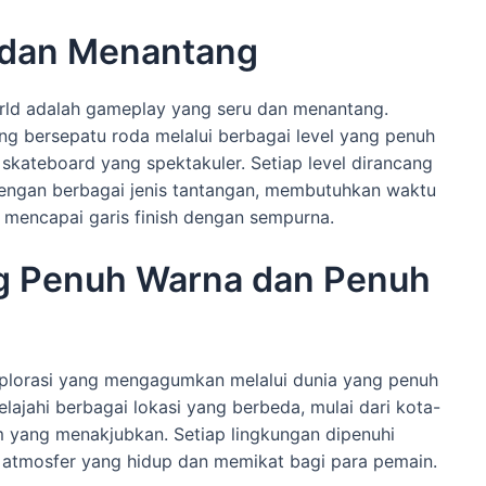
 dan Menantang
World adalah gameplay yang seru dan menantang.
g bersepatu roda melalui berbagai level yang penuh
ik skateboard yang spektakuler. Setiap level dirancang
ngan berbagai jenis tantangan, membutuhkan waktu
k mencapai garis finish dengan sempurna.
ng Penuh Warna dan Penuh
splorasi yang mengagumkan melalui dunia yang penuh
ajahi berbagai lokasi yang berbeda, mulai dari kota-
 yang menakjubkan. Setiap lingkungan dipenuhi
 atmosfer yang hidup dan memikat bagi para pemain.