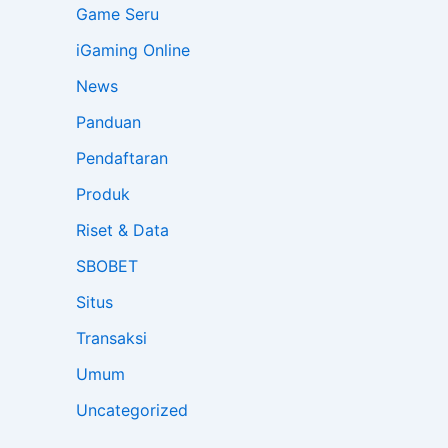
Game Seru
iGaming Online
News
Panduan
Pendaftaran
Produk
Riset & Data
SBOBET
Situs
Transaksi
Umum
Uncategorized