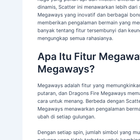
dinamis, Scatter ini menawarkan lebih dari
Megaways yang inovatif dan berbagai bon
memberikan pengalaman bermain yang mend
banyak tentang fitur tersembunyi dan keun
mengungkap semua rahasianya.
Apa Itu Fitur Megawa
Megaways?
Megaways adalah fitur yang memungkinkan 
putaran, dan Dragons Fire Megaways meman
cara untuk menang. Berbeda dengan Scatter 
Megaways menawarkan pengalaman bermain
ubah di setiap gulungan.
Dengan setiap spin, jumlah simbol yang mu