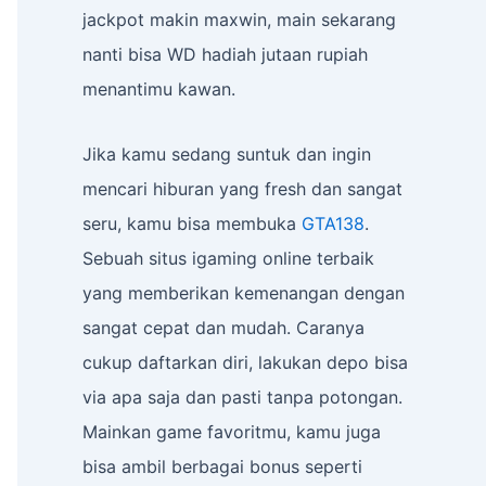
jackpot makin maxwin, main sekarang
nanti bisa WD hadiah jutaan rupiah
menantimu kawan.
Jika kamu sedang suntuk dan ingin
mencari hiburan yang fresh dan sangat
seru, kamu bisa membuka
GTA138
.
Sebuah situs igaming online terbaik
yang memberikan kemenangan dengan
sangat cepat dan mudah. Caranya
cukup daftarkan diri, lakukan depo bisa
via apa saja dan pasti tanpa potongan.
Mainkan game favoritmu, kamu juga
bisa ambil berbagai bonus seperti