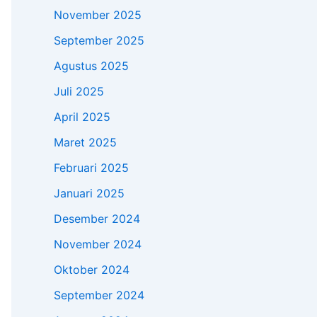
November 2025
September 2025
Agustus 2025
Juli 2025
April 2025
Maret 2025
Februari 2025
Januari 2025
Desember 2024
November 2024
Oktober 2024
September 2024