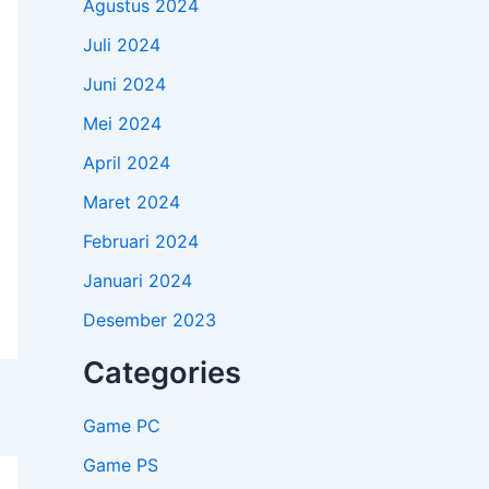
Agustus 2024
Juli 2024
Juni 2024
Mei 2024
April 2024
Maret 2024
Februari 2024
Januari 2024
Desember 2023
Categories
Game PC
Game PS