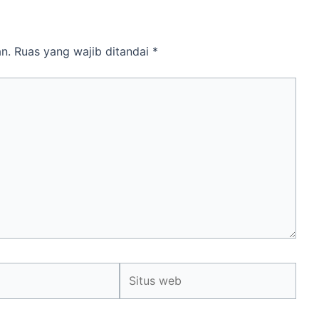
n.
Ruas yang wajib ditandai
*
Situs
web