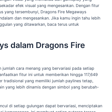
 sekadar efek visual yang mengesankan. Dengan fitur
us yang tersembunyi, Dragons Fire Megaways
alam dan mengesankan. Jika kamu ingin tahu lebih
ggulan yang ditawarkan, baca terus untuk
ys dalam Dragons Fire
jumlah cara menang yang bervariasi pada setiap
faatkan fitur ini untuk memberikan hingga 117,649
tradisional yang memiliki jumlah paylines tetap,
 yang lebih dinamis dengan simbol yang berubah-
ncul di setiap gulungan dapat bervariasi, menciptakan