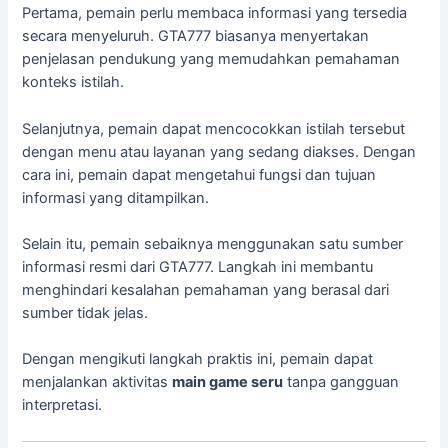
Pertama, pemain perlu membaca informasi yang tersedia
secara menyeluruh. GTA777 biasanya menyertakan
penjelasan pendukung yang memudahkan pemahaman
konteks istilah.
Selanjutnya, pemain dapat mencocokkan istilah tersebut
dengan menu atau layanan yang sedang diakses. Dengan
cara ini, pemain dapat mengetahui fungsi dan tujuan
informasi yang ditampilkan.
Selain itu, pemain sebaiknya menggunakan satu sumber
informasi resmi dari GTA777. Langkah ini membantu
menghindari kesalahan pemahaman yang berasal dari
sumber tidak jelas.
Dengan mengikuti langkah praktis ini, pemain dapat
menjalankan aktivitas
main game seru
tanpa gangguan
interpretasi.