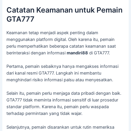
Catatan Keamanan untuk Pemain
GTA777
Keamanan tetap menjadi aspek penting dalam
menggunakan platform digital. Oleh karena itu, pemain
perlu memperhatikan beberapa catatan keamanan saat
berinteraksi dengan informasi
mandiri88
di GTA777.
Pertama, pemain sebaiknya hanya mengakses informasi
dari kanal resmi GTA777. Langkah ini membantu
menghindari risiko informasi palsu atau menyesatkan.
Selain itu, pemain perlu menjaga data pribadi dengan baik.
GTA777 tidak meminta informasi sensitif di luar prosedur
standar platform. Karena itu, pemain perlu waspada
terhadap permintaan yang tidak wajar.
Selanjutnya, pemain disarankan untuk rutin memeriksa