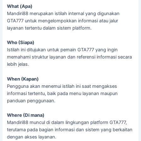
What (Apa)
Mandiri88 merupakan istilah internal yang digunakan
GTA777 untuk mengelompokkan informasi atau jalur
layanan tertentu dalam sistem platform.
Who (Siapa)
Istilah ini ditujukan untuk pemain GTA777 yang ingin
memahami struktur layanan dan referensi informasi secara
lebih jelas.
When (Kapan)
Pengguna akan menemui istilah ini saat mengakses
informasi tertentu, baik pada menu layanan maupun
panduan penggunaan.
Where (Di mana)
Mandiri88 muncul di dalam lingkungan platform GTA777,
terutama pada bagian informasi dan sistem yang berkaitan
dengan akses layanan.