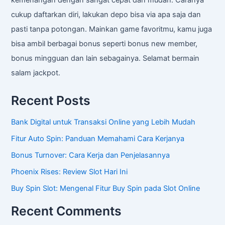
cukup daftarkan diri, lakukan depo bisa via apa saja dan
pasti tanpa potongan. Mainkan game favoritmu, kamu juga
bisa ambil berbagai bonus seperti bonus new member,
bonus mingguan dan lain sebagainya. Selamat bermain
salam jackpot.
Recent Posts
Bank Digital untuk Transaksi Online yang Lebih Mudah
Fitur Auto Spin: Panduan Memahami Cara Kerjanya
Bonus Turnover: Cara Kerja dan Penjelasannya
Phoenix Rises: Review Slot Hari Ini
Buy Spin Slot: Mengenal Fitur Buy Spin pada Slot Online
Recent Comments