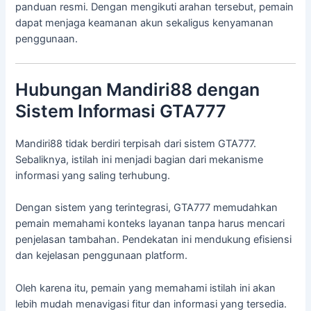
panduan resmi. Dengan mengikuti arahan tersebut, pemain
dapat menjaga keamanan akun sekaligus kenyamanan
penggunaan.
Hubungan Mandiri88 dengan
Sistem Informasi GTA777
Mandiri88 tidak berdiri terpisah dari sistem GTA777.
Sebaliknya, istilah ini menjadi bagian dari mekanisme
informasi yang saling terhubung.
Dengan sistem yang terintegrasi, GTA777 memudahkan
pemain memahami konteks layanan tanpa harus mencari
penjelasan tambahan. Pendekatan ini mendukung efisiensi
dan kejelasan penggunaan platform.
Oleh karena itu, pemain yang memahami istilah ini akan
lebih mudah menavigasi fitur dan informasi yang tersedia.