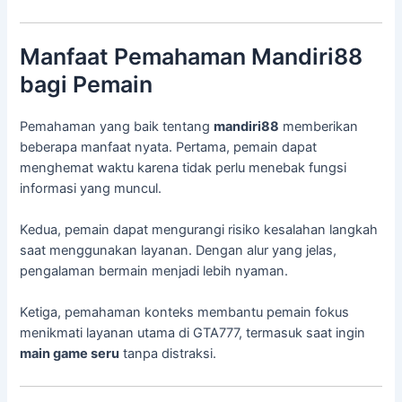
Manfaat Pemahaman Mandiri88
bagi Pemain
Pemahaman yang baik tentang
mandiri88
memberikan
beberapa manfaat nyata. Pertama, pemain dapat
menghemat waktu karena tidak perlu menebak fungsi
informasi yang muncul.
Kedua, pemain dapat mengurangi risiko kesalahan langkah
saat menggunakan layanan. Dengan alur yang jelas,
pengalaman bermain menjadi lebih nyaman.
Ketiga, pemahaman konteks membantu pemain fokus
menikmati layanan utama di GTA777, termasuk saat ingin
main game seru
tanpa distraksi.