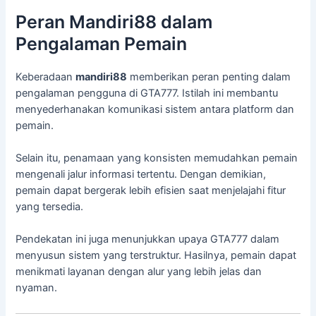
Peran Mandiri88 dalam
Pengalaman Pemain
Keberadaan
mandiri88
memberikan peran penting dalam
pengalaman pengguna di GTA777. Istilah ini membantu
menyederhanakan komunikasi sistem antara platform dan
pemain.
Selain itu, penamaan yang konsisten memudahkan pemain
mengenali jalur informasi tertentu. Dengan demikian,
pemain dapat bergerak lebih efisien saat menjelajahi fitur
yang tersedia.
Pendekatan ini juga menunjukkan upaya GTA777 dalam
menyusun sistem yang terstruktur. Hasilnya, pemain dapat
menikmati layanan dengan alur yang lebih jelas dan
nyaman.