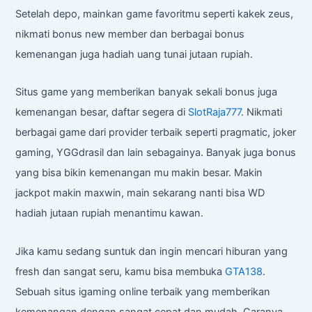
Setelah depo, mainkan game favoritmu seperti kakek zeus,
nikmati bonus new member dan berbagai bonus
kemenangan juga hadiah uang tunai jutaan rupiah.
Situs game yang memberikan banyak sekali bonus juga
kemenangan besar, daftar segera di
SlotRaja777
. Nikmati
berbagai game dari provider terbaik seperti pragmatic, joker
gaming, YGGdrasil dan lain sebagainya. Banyak juga bonus
yang bisa bikin kemenangan mu makin besar. Makin
jackpot makin maxwin, main sekarang nanti bisa WD
hadiah jutaan rupiah menantimu kawan.
Jika kamu sedang suntuk dan ingin mencari hiburan yang
fresh dan sangat seru, kamu bisa membuka
GTA138
.
Sebuah situs igaming online terbaik yang memberikan
kemenangan dengan sangat cepat dan mudah. Caranya