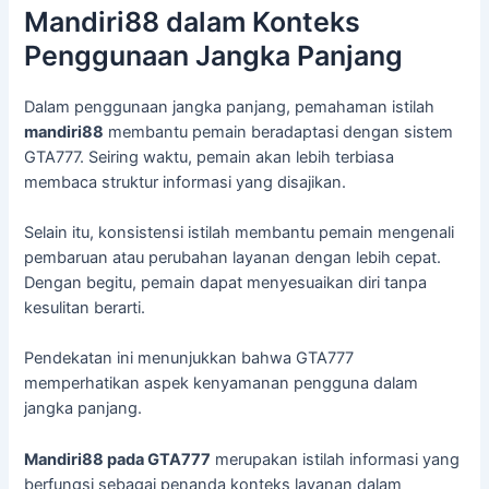
Mandiri88 dalam Konteks
Penggunaan Jangka Panjang
Dalam penggunaan jangka panjang, pemahaman istilah
mandiri88
membantu pemain beradaptasi dengan sistem
GTA777. Seiring waktu, pemain akan lebih terbiasa
membaca struktur informasi yang disajikan.
Selain itu, konsistensi istilah membantu pemain mengenali
pembaruan atau perubahan layanan dengan lebih cepat.
Dengan begitu, pemain dapat menyesuaikan diri tanpa
kesulitan berarti.
Pendekatan ini menunjukkan bahwa GTA777
memperhatikan aspek kenyamanan pengguna dalam
jangka panjang.
Mandiri88 pada GTA777
merupakan istilah informasi yang
berfungsi sebagai penanda konteks layanan dalam