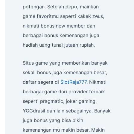
potongan. Setelah depo, mainkan
game favoritmu seperti kakek zeus,
nikmati bonus new member dan
berbagai bonus kemenangan juga
hadiah uang tunai jutaan rupiah.
Situs game yang memberikan banyak
sekali bonus juga kemenangan besar,
daftar segera di
SlotRaja777
. Nikmati
berbagai game dari provider terbaik
seperti pragmatic, joker gaming,
YGGdrasil dan lain sebagainya. Banyak
juga bonus yang bisa bikin
kemenangan mu makin besar. Makin