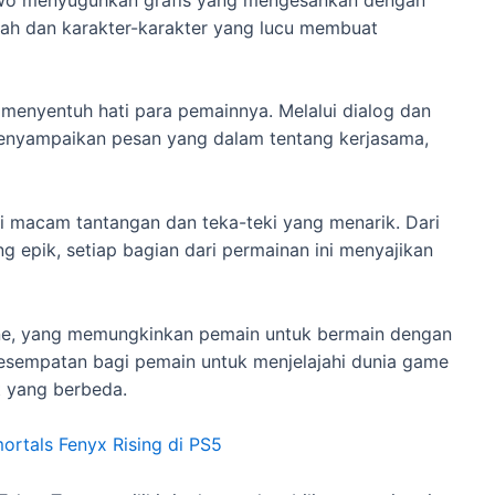
ndah dan karakter-karakter yang lucu membuat
menyentuh hati para pemainnya. Melalui dialog dan
menyampaikan pesan yang dalam tentang kerjasama,
 macam tantangan dan teka-teki yang menarik. Dari
ng epik, setiap bagian dari permainan ini menyajikan
ne, yang memungkinkan pemain untuk bermain dengan
kesempatan bagi pemain untuk menjelajahi dunia game
 yang berbeda.
ortals Fenyx Rising di PS5