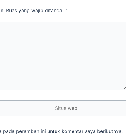
n.
Ruas yang wajib ditandai
*
Situs
web
a pada peramban ini untuk komentar saya berikutnya.