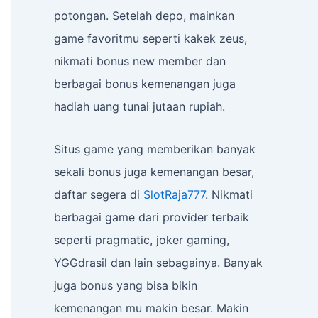
potongan. Setelah depo, mainkan
game favoritmu seperti kakek zeus,
nikmati bonus new member dan
berbagai bonus kemenangan juga
hadiah uang tunai jutaan rupiah.
Situs game yang memberikan banyak
sekali bonus juga kemenangan besar,
daftar segera di
SlotRaja777
. Nikmati
berbagai game dari provider terbaik
seperti pragmatic, joker gaming,
YGGdrasil dan lain sebagainya. Banyak
juga bonus yang bisa bikin
kemenangan mu makin besar. Makin