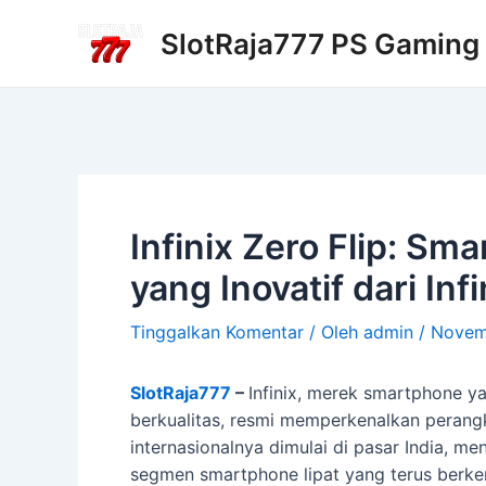
Lewati
Navigasi
SlotRaja777 PS Gaming
ke
pos
konten
Infinix Zero Flip: Sm
yang Inovatif dari Infi
Tinggalkan Komentar
/ Oleh
admin
/
Novem
SlotRaja777
–
Infinix, merek smartphone y
berkualitas, resmi memperkenalkan perangka
internasionalnya dimulai di pasar India, m
segmen smartphone lipat yang terus berkem