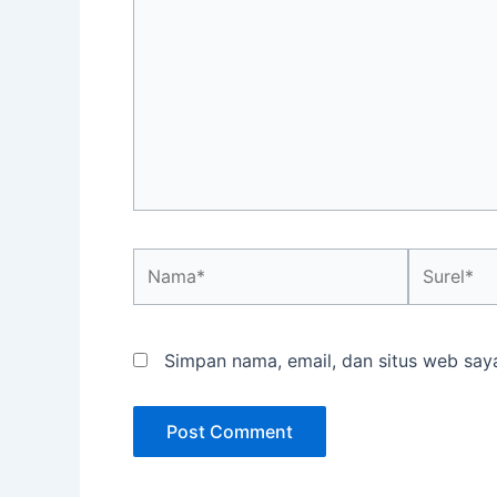
sini..
Nama*
Surel*
Simpan nama, email, dan situs web say