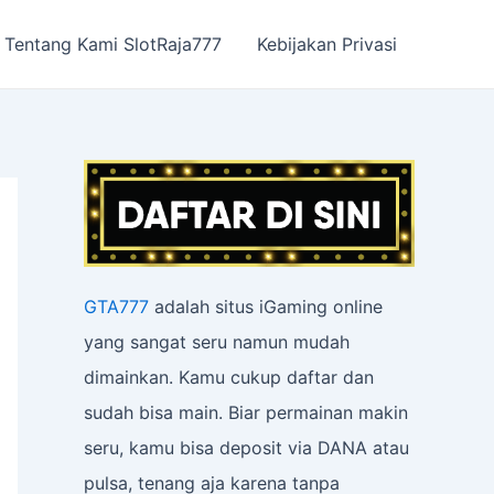
Tentang Kami SlotRaja777
Kebijakan Privasi
GTA777
adalah situs iGaming online
yang sangat seru namun mudah
dimainkan. Kamu cukup daftar dan
sudah bisa main. Biar permainan makin
seru, kamu bisa deposit via DANA atau
pulsa, tenang aja karena tanpa