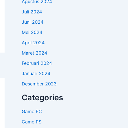
Agustus 2024
Juli 2024
Juni 2024
Mei 2024
April 2024
Maret 2024
Februari 2024
Januari 2024
Desember 2023
Categories
Game PC
Game PS