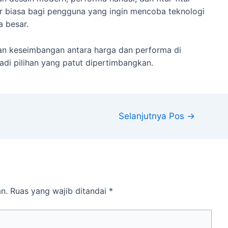
uar biasa bagi pengguna yang ingin mencoba teknologi
 besar.
n keseimbangan antara harga dan performa di
jadi pilihan yang patut dipertimbangkan.
Selanjutnya Pos
→
n.
Ruas yang wajib ditandai
*