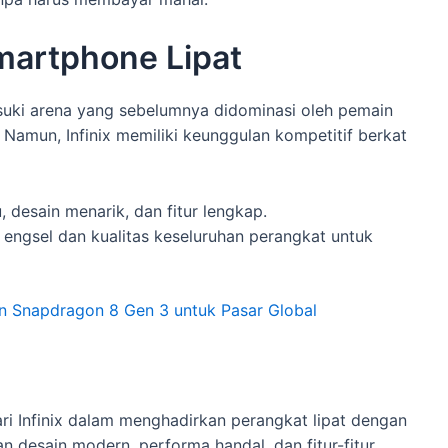
martphone Lipat
asuki arena yang sebelumnya didominasi oleh pemain
Namun, Infinix memiliki keunggulan kompetitif berkat
 desain menarik, dan fitur lengkap.
engsel dan kualitas keseluruhan perangkat untuk
an Snapdragon 8 Gen 3 untuk Pasar Global
dari Infinix dalam menghadirkan perangkat lipat dengan
n desain modern, performa handal, dan fitur-fitur