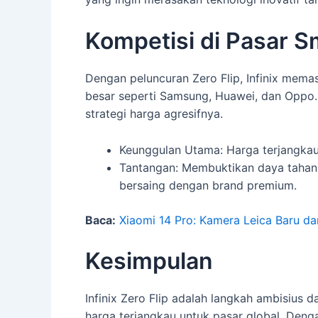
Kompetisi di Pasar S
Dengan peluncuran Zero Flip, Infinix mem
besar seperti Samsung, Huawei, dan Oppo. 
strategi harga agresifnya.
Keunggulan Utama: Harga terjangkau,
Tantangan: Membuktikan daya tahan 
bersaing dengan brand premium.
Baca:
Xiaomi 14 Pro: Kamera Leica Baru d
Kesimpulan
Infinix Zero Flip adalah langkah ambisius 
harga terjangkau untuk pasar global. Denga