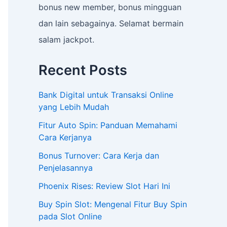
bonus new member, bonus mingguan
dan lain sebagainya. Selamat bermain
salam jackpot.
Recent Posts
Bank Digital untuk Transaksi Online
yang Lebih Mudah
Fitur Auto Spin: Panduan Memahami
Cara Kerjanya
Bonus Turnover: Cara Kerja dan
Penjelasannya
Phoenix Rises: Review Slot Hari Ini
Buy Spin Slot: Mengenal Fitur Buy Spin
pada Slot Online