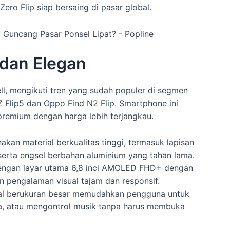
Zero Flip siap bersaing di pasar global.
 dan Elegan
ll, mengikuti tren yang sudah populer di segmen
 Flip5 dan Oppo Find N2 Flip. Smartphone ini
remium dengan harga lebih terjangkau.
kan material berkualitas tinggi, termasuk lapisan
serta engsel berbahan aluminium yang tahan lama.
engan layar utama 6,8 inci AMOLED FHD+ dengan
 pengalaman visual tajam dan responsif.
ernal berukuran besar memudahkan pengguna untuk
ra, atau mengontrol musik tanpa harus membuka