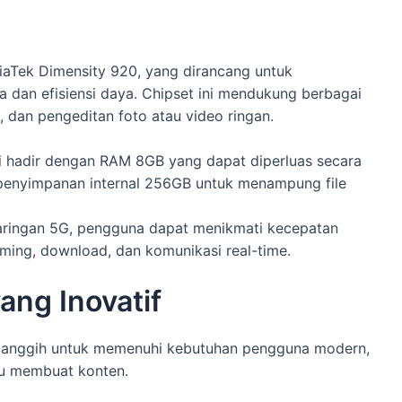
ediaTek Dimensity 920, yang dirancang untuk
dan efisiensi daya. Chipset ini mendukung berbagai
, dan pengeditan foto atau video ringan.
 hadir dengan RAM 8GB yang dapat diperluas secara
 penyimpanan internal 256GB untuk menampung file
aringan 5G, pengguna dapat menikmati kecepatan
eaming, download, dan komunikasi real-time.
ng Inovatif
 canggih untuk memenuhi kebutuhan pengguna modern,
au membuat konten.