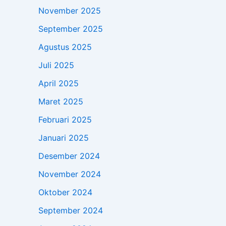
November 2025
September 2025
Agustus 2025
Juli 2025
April 2025
Maret 2025
Februari 2025
Januari 2025
Desember 2024
November 2024
Oktober 2024
September 2024