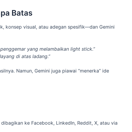
npa Batas
k, konsep visual, atau adegan spesifik—dan Gemini
 penggemar yang melambaikan light stick.”
ayang di atas ladang.”
asilnya. Namun, Gemini juga piawai “menerka” ide
 dibagikan ke Facebook, LinkedIn, Reddit, X, atau via