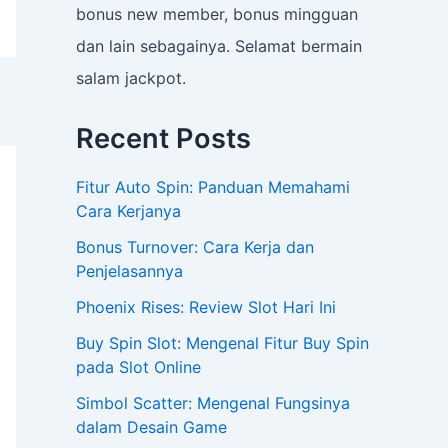
bonus new member, bonus mingguan
dan lain sebagainya. Selamat bermain
salam jackpot.
Recent Posts
Fitur Auto Spin: Panduan Memahami
Cara Kerjanya
Bonus Turnover: Cara Kerja dan
Penjelasannya
Phoenix Rises: Review Slot Hari Ini
Buy Spin Slot: Mengenal Fitur Buy Spin
pada Slot Online
Simbol Scatter: Mengenal Fungsinya
dalam Desain Game