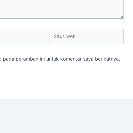
Situs
web
a pada peramban ini untuk komentar saya berikutnya.