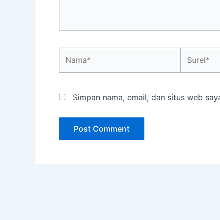
Nama*
Surel*
Simpan nama, email, dan situs web say