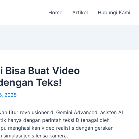
Home
Artikel
Hubungi Kami
 Bisa Buat Video
dengan Teks!
16, 2025
n fitur revolusioner di Gemini Advanced, asisten AI
ik hanya dengan perintah teks! Ditenagai oleh
ampu menghasilkan video realistis dengan gerakan
 simulasi jenis lensa kamera.