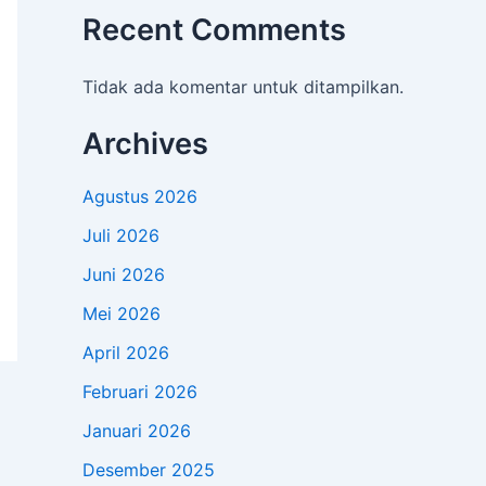
Recent Comments
Tidak ada komentar untuk ditampilkan.
Archives
Agustus 2026
Juli 2026
Juni 2026
Mei 2026
April 2026
Februari 2026
Januari 2026
Desember 2025