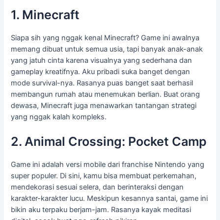
1. Minecraft
Siapa sih yang nggak kenal Minecraft? Game ini awalnya
memang dibuat untuk semua usia, tapi banyak anak-anak
yang jatuh cinta karena visualnya yang sederhana dan
gameplay kreatifnya. Aku pribadi suka banget dengan
mode survival-nya. Rasanya puas banget saat berhasil
membangun rumah atau menemukan berlian. Buat orang
dewasa, Minecraft juga menawarkan tantangan strategi
yang nggak kalah kompleks.
2. Animal Crossing: Pocket Camp
Game ini adalah versi mobile dari franchise Nintendo yang
super populer. Di sini, kamu bisa membuat perkemahan,
mendekorasi sesuai selera, dan berinteraksi dengan
karakter-karakter lucu. Meskipun kesannya santai, game ini
bikin aku terpaku berjam-jam. Rasanya kayak meditasi