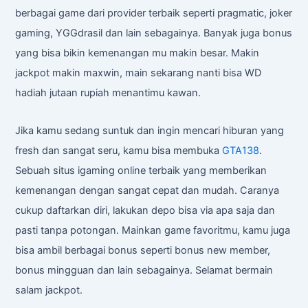
berbagai game dari provider terbaik seperti pragmatic, joker
gaming, YGGdrasil dan lain sebagainya. Banyak juga bonus
yang bisa bikin kemenangan mu makin besar. Makin
jackpot makin maxwin, main sekarang nanti bisa WD
hadiah jutaan rupiah menantimu kawan.
Jika kamu sedang suntuk dan ingin mencari hiburan yang
fresh dan sangat seru, kamu bisa membuka
GTA138
.
Sebuah situs igaming online terbaik yang memberikan
kemenangan dengan sangat cepat dan mudah. Caranya
cukup daftarkan diri, lakukan depo bisa via apa saja dan
pasti tanpa potongan. Mainkan game favoritmu, kamu juga
bisa ambil berbagai bonus seperti bonus new member,
bonus mingguan dan lain sebagainya. Selamat bermain
salam jackpot.