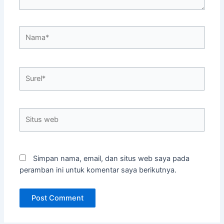
Nama*
Surel*
Situs
web
Simpan nama, email, dan situs web saya pada
peramban ini untuk komentar saya berikutnya.