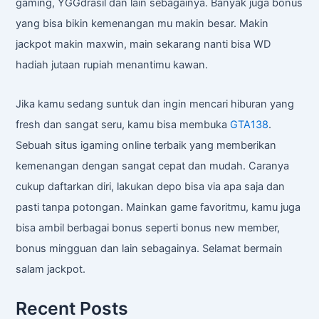
gaming, YGGdrasil dan lain sebagainya. Banyak juga bonus
yang bisa bikin kemenangan mu makin besar. Makin
jackpot makin maxwin, main sekarang nanti bisa WD
hadiah jutaan rupiah menantimu kawan.
Jika kamu sedang suntuk dan ingin mencari hiburan yang
fresh dan sangat seru, kamu bisa membuka
GTA138
.
Sebuah situs igaming online terbaik yang memberikan
kemenangan dengan sangat cepat dan mudah. Caranya
cukup daftarkan diri, lakukan depo bisa via apa saja dan
pasti tanpa potongan. Mainkan game favoritmu, kamu juga
bisa ambil berbagai bonus seperti bonus new member,
bonus mingguan dan lain sebagainya. Selamat bermain
salam jackpot.
Recent Posts