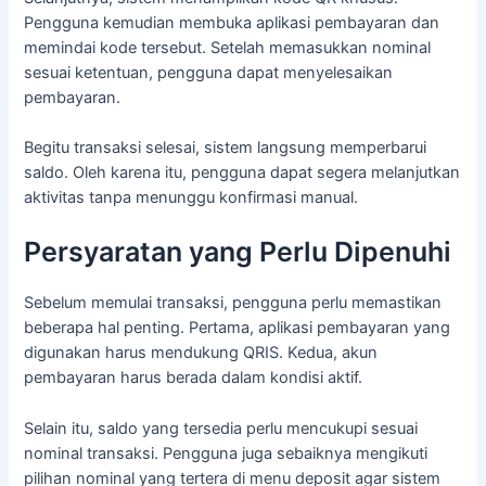
Pengguna kemudian membuka aplikasi pembayaran dan
memindai kode tersebut. Setelah memasukkan nominal
sesuai ketentuan, pengguna dapat menyelesaikan
pembayaran.
Begitu transaksi selesai, sistem langsung memperbarui
saldo. Oleh karena itu, pengguna dapat segera melanjutkan
aktivitas tanpa menunggu konfirmasi manual.
Persyaratan yang Perlu Dipenuhi
Sebelum memulai transaksi, pengguna perlu memastikan
beberapa hal penting. Pertama, aplikasi pembayaran yang
digunakan harus mendukung QRIS. Kedua, akun
pembayaran harus berada dalam kondisi aktif.
Selain itu, saldo yang tersedia perlu mencukupi sesuai
nominal transaksi. Pengguna juga sebaiknya mengikuti
pilihan nominal yang tertera di menu deposit agar sistem