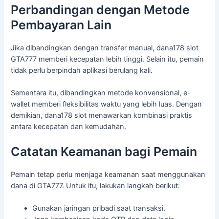
Perbandingan dengan Metode
Pembayaran Lain
Jika dibandingkan dengan transfer manual, dana178 slot
GTA777 memberi kecepatan lebih tinggi. Selain itu, pemain
tidak perlu berpindah aplikasi berulang kali.
Sementara itu, dibandingkan metode konvensional, e-
wallet memberi fleksibilitas waktu yang lebih luas. Dengan
demikian, dana178 slot menawarkan kombinasi praktis
antara kecepatan dan kemudahan.
Catatan Keamanan bagi Pemain
Pemain tetap perlu menjaga keamanan saat menggunakan
dana di GTA777. Untuk itu, lakukan langkah berikut:
Gunakan jaringan pribadi saat transaksi.