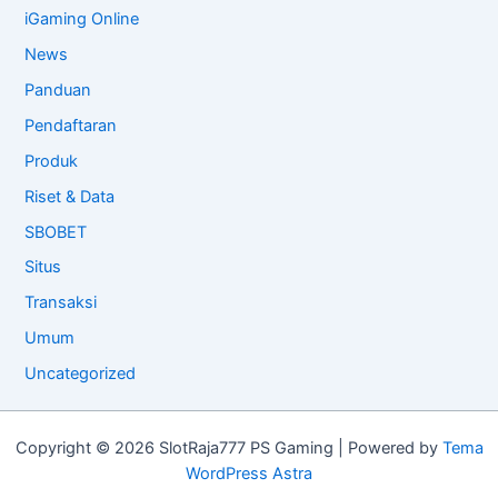
iGaming Online
News
Panduan
Pendaftaran
Produk
Riset & Data
SBOBET
Situs
Transaksi
Umum
Uncategorized
Copyright © 2026 SlotRaja777 PS Gaming | Powered by
Tema
WordPress Astra