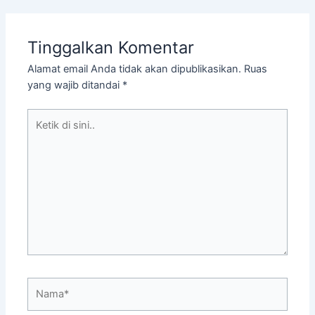
Tinggalkan Komentar
Alamat email Anda tidak akan dipublikasikan.
Ruas
yang wajib ditandai
*
Ketik
di
sini..
Nama*