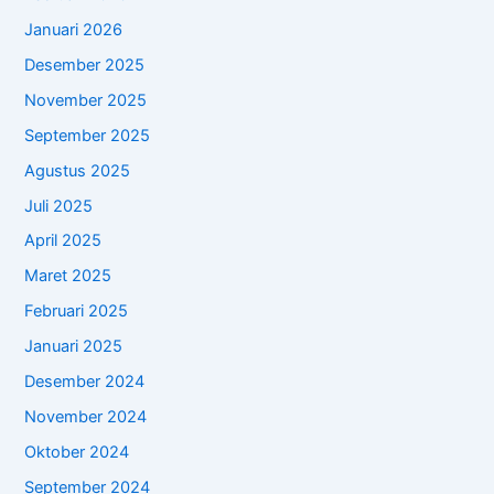
Januari 2026
Desember 2025
November 2025
September 2025
Agustus 2025
Juli 2025
April 2025
Maret 2025
Februari 2025
Januari 2025
Desember 2024
November 2024
Oktober 2024
September 2024