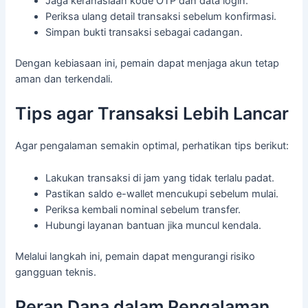
Jaga kerahasiaan kode OTP dan data login.
Periksa ulang detail transaksi sebelum konfirmasi.
Simpan bukti transaksi sebagai cadangan.
Dengan kebiasaan ini, pemain dapat menjaga akun tetap
aman dan terkendali.
Tips agar Transaksi Lebih Lancar
Agar pengalaman semakin optimal, perhatikan tips berikut:
Lakukan transaksi di jam yang tidak terlalu padat.
Pastikan saldo e-wallet mencukupi sebelum mulai.
Periksa kembali nominal sebelum transfer.
Hubungi layanan bantuan jika muncul kendala.
Melalui langkah ini, pemain dapat mengurangi risiko
gangguan teknis.
Peran Dana dalam Pengalaman