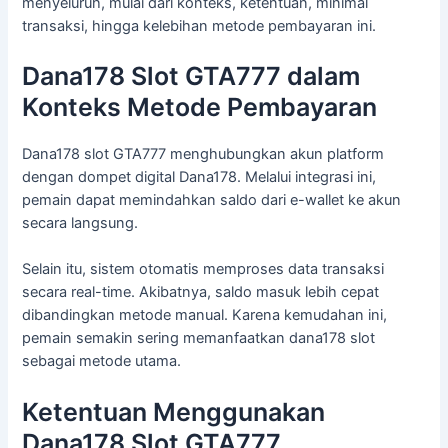
menyeluruh, mulai dari konteks, ketentuan, minimal
transaksi, hingga kelebihan metode pembayaran ini.
Dana178 Slot GTA777 dalam
Konteks Metode Pembayaran
Dana178 slot GTA777 menghubungkan akun platform
dengan dompet digital Dana178. Melalui integrasi ini,
pemain dapat memindahkan saldo dari e-wallet ke akun
secara langsung.
Selain itu, sistem otomatis memproses data transaksi
secara real-time. Akibatnya, saldo masuk lebih cepat
dibandingkan metode manual. Karena kemudahan ini,
pemain semakin sering memanfaatkan dana178 slot
sebagai metode utama.
Ketentuan Menggunakan
Dana178 Slot GTA777