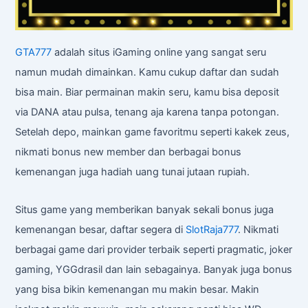
GTA777
adalah situs iGaming online yang sangat seru
namun mudah dimainkan. Kamu cukup daftar dan sudah
bisa main. Biar permainan makin seru, kamu bisa deposit
via DANA atau pulsa, tenang aja karena tanpa potongan.
Setelah depo, mainkan game favoritmu seperti kakek zeus,
nikmati bonus new member dan berbagai bonus
kemenangan juga hadiah uang tunai jutaan rupiah.
Situs game yang memberikan banyak sekali bonus juga
kemenangan besar, daftar segera di
SlotRaja777
. Nikmati
berbagai game dari provider terbaik seperti pragmatic, joker
gaming, YGGdrasil dan lain sebagainya. Banyak juga bonus
yang bisa bikin kemenangan mu makin besar. Makin