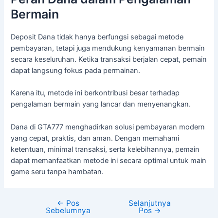
Bermain
Deposit Dana tidak hanya berfungsi sebagai metode
pembayaran, tetapi juga mendukung kenyamanan bermain
secara keseluruhan. Ketika transaksi berjalan cepat, pemain
dapat langsung fokus pada permainan.
Karena itu, metode ini berkontribusi besar terhadap
pengalaman bermain yang lancar dan menyenangkan.
Dana di GTA777 menghadirkan solusi pembayaran modern
yang cepat, praktis, dan aman. Dengan memahami
ketentuan, minimal transaksi, serta kelebihannya, pemain
dapat memanfaatkan metode ini secara optimal untuk main
game seru tanpa hambatan.
←
Pos
Selanjutnya
Sebelumnya
Pos
→