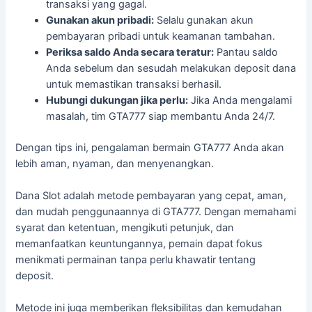
transaksi yang gagal.
Gunakan akun pribadi:
Selalu gunakan akun
pembayaran pribadi untuk keamanan tambahan.
Periksa saldo Anda secara teratur:
Pantau saldo
Anda sebelum dan sesudah melakukan deposit dana
untuk memastikan transaksi berhasil.
Hubungi dukungan jika perlu:
Jika Anda mengalami
masalah, tim GTA777 siap membantu Anda 24/7.
Dengan tips ini, pengalaman bermain GTA777 Anda akan
lebih aman, nyaman, dan menyenangkan.
Dana Slot adalah metode pembayaran yang cepat, aman,
dan mudah penggunaannya di GTA777. Dengan memahami
syarat dan ketentuan, mengikuti petunjuk, dan
memanfaatkan keuntungannya, pemain dapat fokus
menikmati permainan tanpa perlu khawatir tentang
deposit.
Metode ini juga memberikan fleksibilitas dan kemudahan