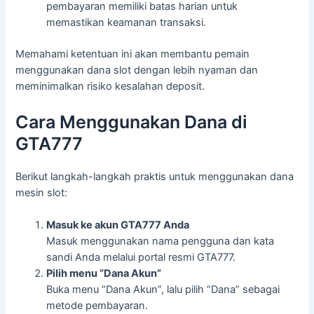
pembayaran memiliki batas harian untuk
memastikan keamanan transaksi.
Memahami ketentuan ini akan membantu pemain
menggunakan dana slot dengan lebih nyaman dan
meminimalkan risiko kesalahan deposit.
Cara Menggunakan Dana di
GTA777
Berikut langkah-langkah praktis untuk menggunakan dana
mesin slot:
Masuk ke akun GTA777 Anda
Masuk menggunakan nama pengguna dan kata
sandi Anda melalui portal resmi GTA777.
Pilih menu “Dana Akun”
Buka menu “Dana Akun”, lalu pilih “Dana” sebagai
metode pembayaran.