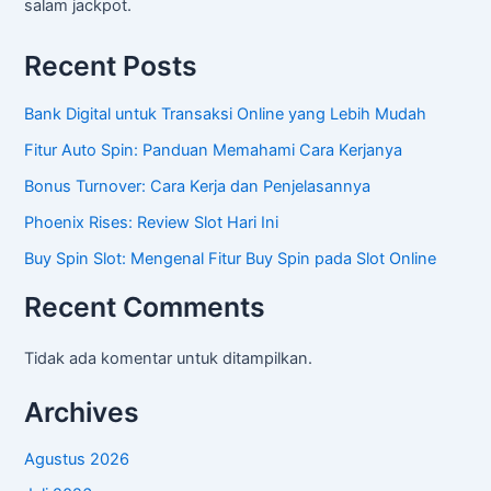
salam jackpot.
Recent Posts
Bank Digital untuk Transaksi Online yang Lebih Mudah
Fitur Auto Spin: Panduan Memahami Cara Kerjanya
Bonus Turnover: Cara Kerja dan Penjelasannya
Phoenix Rises: Review Slot Hari Ini
Buy Spin Slot: Mengenal Fitur Buy Spin pada Slot Online
Recent Comments
Tidak ada komentar untuk ditampilkan.
Archives
Agustus 2026