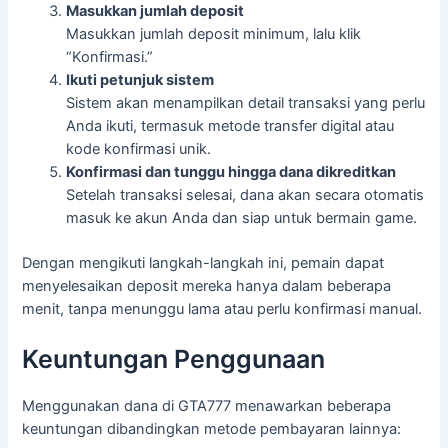
Masukkan jumlah deposit
Masukkan jumlah deposit minimum, lalu klik
“Konfirmasi.”
Ikuti petunjuk sistem
Sistem akan menampilkan detail transaksi yang perlu
Anda ikuti, termasuk metode transfer digital atau
kode konfirmasi unik.
Konfirmasi dan tunggu hingga dana dikreditkan
Setelah transaksi selesai, dana akan secara otomatis
masuk ke akun Anda dan siap untuk bermain game.
Dengan mengikuti langkah-langkah ini, pemain dapat
menyelesaikan deposit mereka hanya dalam beberapa
menit, tanpa menunggu lama atau perlu konfirmasi manual.
Keuntungan Penggunaan
Menggunakan dana di GTA777 menawarkan beberapa
keuntungan dibandingkan metode pembayaran lainnya: