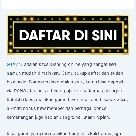
GTA777
adalah situs iGaming online yang sangat seru
namun mudah dimainkan. Kamu cukup daftar dan sudah
bisa main. Biar permainan makin seru, kamu bisa deposit
via DANA atau pulsa, tenang aja karena tanpa potongan.
Setelah depo, mainkan game favoritmu seperti kakek zeus,
nikmati bonus new member dan berbagai bonus
kemenangan juga hadiah uang tunai jutaan rupiah.
Situs game yang memberikan banyak sekali bonus juga