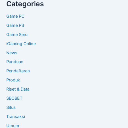
Categories
Game PC
Game PS
Game Seru
iGaming Online
News
Panduan
Pendaftaran
Produk
Riset & Data
SBOBET
Situs
Transaksi
Umum