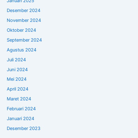
Januari 2025
Desember 2024
November 2024
Oktober 2024
September 2024
Agustus 2024
Juli 2024
Juni 2024
Mei 2024
April 2024
Maret 2024
Februari 2024
Januari 2024
Desember 2023