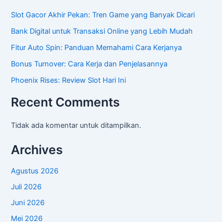
Slot Gacor Akhir Pekan: Tren Game yang Banyak Dicari
Bank Digital untuk Transaksi Online yang Lebih Mudah
Fitur Auto Spin: Panduan Memahami Cara Kerjanya
Bonus Turnover: Cara Kerja dan Penjelasannya
Phoenix Rises: Review Slot Hari Ini
Recent Comments
Tidak ada komentar untuk ditampilkan.
Archives
Agustus 2026
Juli 2026
Juni 2026
Mei 2026