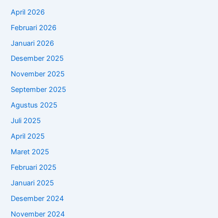
April 2026
Februari 2026
Januari 2026
Desember 2025
November 2025
September 2025
Agustus 2025
Juli 2025
April 2025
Maret 2025
Februari 2025
Januari 2025
Desember 2024
November 2024