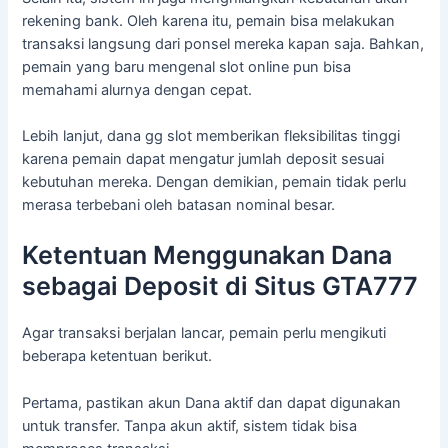
rekening bank. Oleh karena itu, pemain bisa melakukan
transaksi langsung dari ponsel mereka kapan saja. Bahkan,
pemain yang baru mengenal slot online pun bisa
memahami alurnya dengan cepat.
Lebih lanjut, dana gg slot memberikan fleksibilitas tinggi
karena pemain dapat mengatur jumlah deposit sesuai
kebutuhan mereka. Dengan demikian, pemain tidak perlu
merasa terbebani oleh batasan nominal besar.
Ketentuan Menggunakan Dana
sebagai Deposit di Situs GTA777
Agar transaksi berjalan lancar, pemain perlu mengikuti
beberapa ketentuan berikut.
Pertama, pastikan akun Dana aktif dan dapat digunakan
untuk transfer. Tanpa akun aktif, sistem tidak bisa