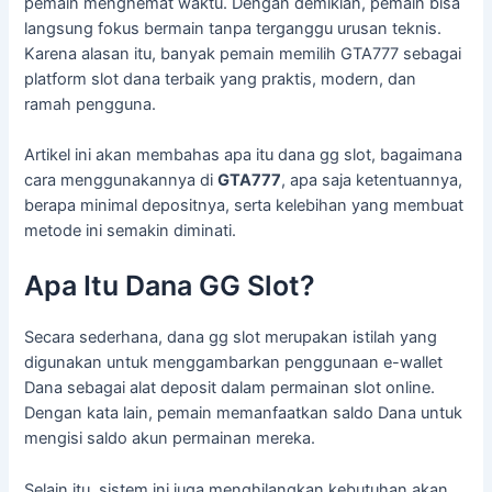
pemain menghemat waktu. Dengan demikian, pemain bisa
langsung fokus bermain tanpa terganggu urusan teknis.
Karena alasan itu, banyak pemain memilih GTA777 sebagai
platform slot dana terbaik yang praktis, modern, dan
ramah pengguna.
Artikel ini akan membahas apa itu dana gg slot, bagaimana
cara menggunakannya di
GTA777
, apa saja ketentuannya,
berapa minimal depositnya, serta kelebihan yang membuat
metode ini semakin diminati.
Apa Itu Dana GG Slot?
Secara sederhana, dana gg slot merupakan istilah yang
digunakan untuk menggambarkan penggunaan e-wallet
Dana sebagai alat deposit dalam permainan slot online.
Dengan kata lain, pemain memanfaatkan saldo Dana untuk
mengisi saldo akun permainan mereka.
Selain itu, sistem ini juga menghilangkan kebutuhan akan