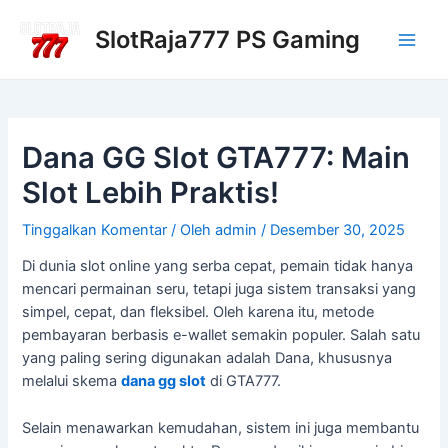
Lewati
Navigasi
Main
ke
pos
SlotRaja777 PS Gaming
Men
konten
Dana GG Slot GTA777: Main
Slot Lebih Praktis!
Tinggalkan Komentar
/ Oleh
admin
/
Desember 30, 2025
Di dunia slot online yang serba cepat, pemain tidak hanya
mencari permainan seru, tetapi juga sistem transaksi yang
simpel, cepat, dan fleksibel. Oleh karena itu, metode
pembayaran berbasis e-wallet semakin populer. Salah satu
yang paling sering digunakan adalah Dana, khususnya
melalui skema
dana gg slot
di GTA777.
Selain menawarkan kemudahan, sistem ini juga membantu