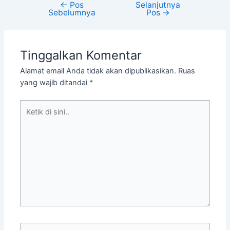
←
Pos
Selanjutnya
Sebelumnya
Pos
→
Tinggalkan Komentar
Alamat email Anda tidak akan dipublikasikan.
Ruas
yang wajib ditandai
*
Ketik
di
sini..
Nama*