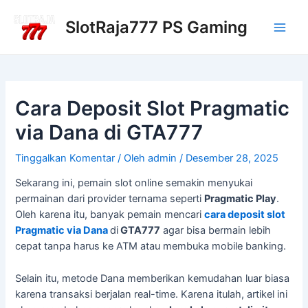
Lewati
Navigasi
Main
ke
pos
SlotRaja777 PS Gaming
Men
konten
Cara Deposit Slot Pragmatic
via Dana di GTA777
Tinggalkan Komentar
/ Oleh
admin
/
Desember 28, 2025
Sekarang ini, pemain slot online semakin menyukai
permainan dari provider ternama seperti
Pragmatic Play
.
Oleh karena itu, banyak pemain mencari
cara deposit slot
Pragmatic via Dana
di
GTA777
agar bisa bermain lebih
cepat tanpa harus ke ATM atau membuka mobile banking.
Selain itu, metode Dana memberikan kemudahan luar biasa
karena transaksi berjalan real-time. Karena itulah, artikel ini