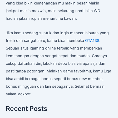
yang bisa bikin kemenangan mu makin besar. Makin
jackpot makin maxwin, main sekarang nanti bisa WD
hadiah jutaan rupiah menantimu kawan.
Jika kamu sedang suntuk dan ingin mencari hiburan yang
fresh dan sangat seru, kamu bisa membuka
GTA138
.
Sebuah situs igaming online terbaik yang memberikan
kemenangan dengan sangat cepat dan mudah. Caranya
cukup daftarkan diri, lakukan depo bisa via apa saja dan
pasti tanpa potongan. Mainkan game favoritmu, kamu juga
bisa ambil berbagai bonus seperti bonus new member,
bonus mingguan dan lain sebagainya. Selamat bermain
salam jackpot.
Recent Posts