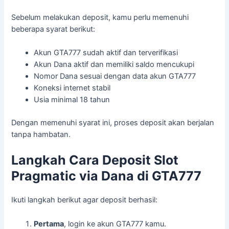
Sebelum melakukan deposit, kamu perlu memenuhi
beberapa syarat berikut:
Akun GTA777 sudah aktif dan terverifikasi
Akun Dana aktif dan memiliki saldo mencukupi
Nomor Dana sesuai dengan data akun GTA777
Koneksi internet stabil
Usia minimal 18 tahun
Dengan memenuhi syarat ini, proses deposit akan berjalan
tanpa hambatan.
Langkah Cara Deposit Slot
Pragmatic via Dana di GTA777
Ikuti langkah berikut agar deposit berhasil:
Pertama
, login ke akun GTA777 kamu.