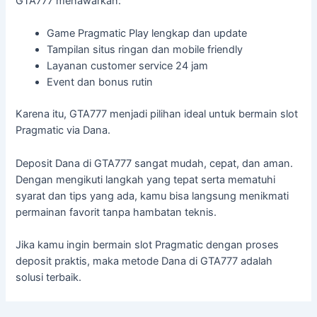
GTA777 menawarkan:
Game Pragmatic Play lengkap dan update
Tampilan situs ringan dan mobile friendly
Layanan customer service 24 jam
Event dan bonus rutin
Karena itu, GTA777 menjadi pilihan ideal untuk bermain slot
Pragmatic via Dana.
Deposit Dana di GTA777 sangat mudah, cepat, dan aman.
Dengan mengikuti langkah yang tepat serta mematuhi
syarat dan tips yang ada, kamu bisa langsung menikmati
permainan favorit tanpa hambatan teknis.
Jika kamu ingin bermain slot Pragmatic dengan proses
deposit praktis, maka metode Dana di GTA777 adalah
solusi terbaik.