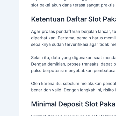
slot pakai akun dana terasa sangat prakti
Ketentuan Daftar Slot Pa
Agar proses pendaftaran berjalan lancar, 
diperhatikan. Pertama, pemain harus memili
sebaiknya sudah terverifikasi agar tidak me
Selain itu, data yang digunakan saat mend
Dengan demikian, proses transaksi dapat be
palsu berpotensi menyebabkan pembatasa
Oleh karena itu, sebelum melakukan penda
benar dan valid. Dengan langkah ini, risiko
Minimal Deposit Slot Pak