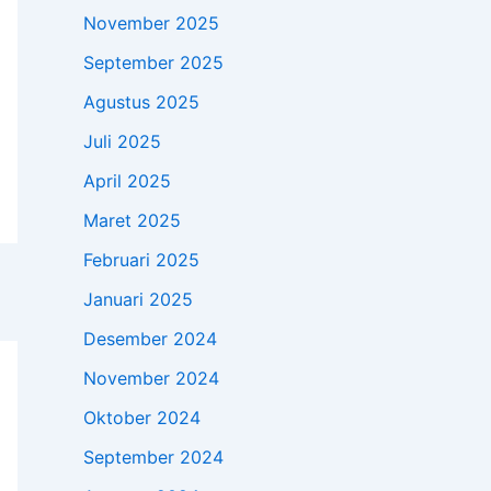
November 2025
September 2025
Agustus 2025
Juli 2025
April 2025
Maret 2025
Februari 2025
Januari 2025
Desember 2024
November 2024
Oktober 2024
September 2024