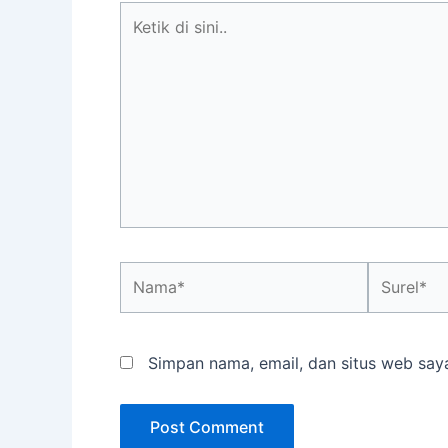
Ketik
di
sini..
Nama*
Surel*
Simpan nama, email, dan situs web say