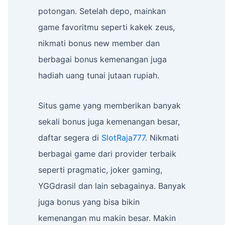
potongan. Setelah depo, mainkan
game favoritmu seperti kakek zeus,
nikmati bonus new member dan
berbagai bonus kemenangan juga
hadiah uang tunai jutaan rupiah.
Situs game yang memberikan banyak
sekali bonus juga kemenangan besar,
daftar segera di
SlotRaja777
. Nikmati
berbagai game dari provider terbaik
seperti pragmatic, joker gaming,
YGGdrasil dan lain sebagainya. Banyak
juga bonus yang bisa bikin
kemenangan mu makin besar. Makin