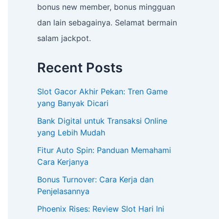
bonus new member, bonus mingguan
dan lain sebagainya. Selamat bermain
salam jackpot.
Recent Posts
Slot Gacor Akhir Pekan: Tren Game
yang Banyak Dicari
Bank Digital untuk Transaksi Online
yang Lebih Mudah
Fitur Auto Spin: Panduan Memahami
Cara Kerjanya
Bonus Turnover: Cara Kerja dan
Penjelasannya
Phoenix Rises: Review Slot Hari Ini