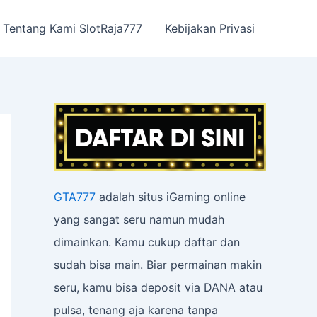
Tentang Kami SlotRaja777
Kebijakan Privasi
GTA777
adalah situs iGaming online
yang sangat seru namun mudah
dimainkan. Kamu cukup daftar dan
sudah bisa main. Biar permainan makin
seru, kamu bisa deposit via DANA atau
pulsa, tenang aja karena tanpa