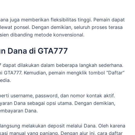
dana juga memberikan fleksibilitas tinggi. Pemain dapat
ewat ponsel. Dengan demikian, seluruh proses terasa
efisien dibanding metode konvensional.
kun Dana di GTA777
77 dapat dilakukan dalam beberapa langkah sederhana.
i GTA777. Kemudian, pemain mengklik tombol “Daftar”
edia.
perti username, password, dan nomor kontak aktif.
yaran Dana sebagai opsi utama. Dengan demikian,
embayaran Dana.
 langsung melakukan deposit melalui Dana. Oleh karena
ikasi manual yang panjang. Dengan alur ini, cara daftar