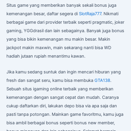
Situs game yang memberikan banyak sekali bonus juga
kemenangan besar, daftar segera di
SlotRaja777
. Nikmati
berbagai game dari provider terbaik seperti pragmatic, joker
gaming, YGGdrasil dan lain sebagainya. Banyak juga bonus
yang bisa bikin kemenangan mu makin besar. Makin
jackpot makin maxwin, main sekarang nanti bisa WD
hadiah jutaan rupiah menantimu kawan.
Jika kamu sedang suntuk dan ingin mencari hiburan yang
fresh dan sangat seru, kamu bisa membuka
GTA138
.
Sebuah situs igaming online terbaik yang memberikan
kemenangan dengan sangat cepat dan mudah. Caranya
cukup daftarkan diri, lakukan depo bisa via apa saja dan
pasti tanpa potongan. Mainkan game favoritmu, kamu juga
bisa ambil berbagai bonus seperti bonus new member,