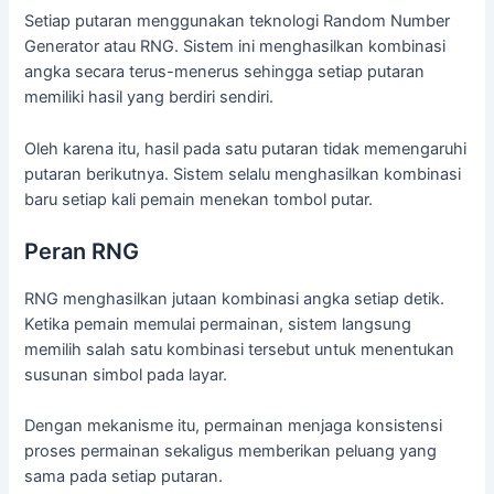
Setiap putaran menggunakan teknologi Random Number
Generator atau RNG. Sistem ini menghasilkan kombinasi
angka secara terus-menerus sehingga setiap putaran
memiliki hasil yang berdiri sendiri.
Oleh karena itu, hasil pada satu putaran tidak memengaruhi
putaran berikutnya. Sistem selalu menghasilkan kombinasi
baru setiap kali pemain menekan tombol putar.
Peran RNG
RNG menghasilkan jutaan kombinasi angka setiap detik.
Ketika pemain memulai permainan, sistem langsung
memilih salah satu kombinasi tersebut untuk menentukan
susunan simbol pada layar.
Dengan mekanisme itu, permainan menjaga konsistensi
proses permainan sekaligus memberikan peluang yang
sama pada setiap putaran.