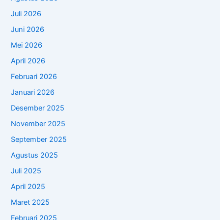
Juli 2026
Juni 2026
Mei 2026
April 2026
Februari 2026
Januari 2026
Desember 2025
November 2025
September 2025
Agustus 2025
Juli 2025
April 2025
Maret 2025
Februari 2025