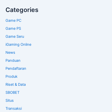
Categories
Game PC
Game PS
Game Seru
iGaming Online
News
Panduan
Pendaftaran
Produk
Riset & Data
SBOBET
Situs
Transaksi