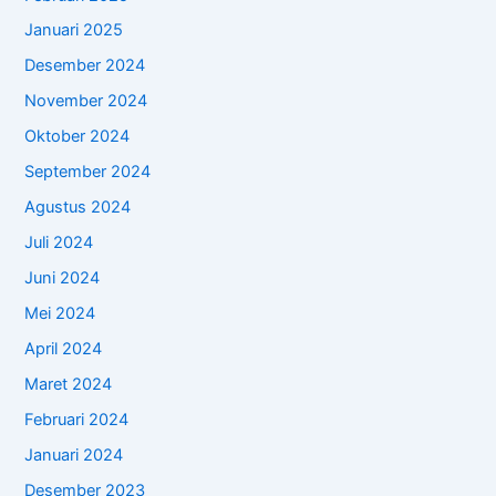
Januari 2025
Desember 2024
November 2024
Oktober 2024
September 2024
Agustus 2024
Juli 2024
Juni 2024
Mei 2024
April 2024
Maret 2024
Februari 2024
Januari 2024
Desember 2023