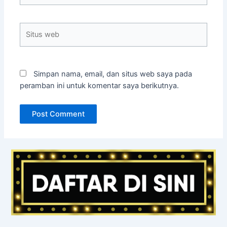
Situs
web
Simpan nama, email, dan situs web saya pada
peramban ini untuk komentar saya berikutnya.