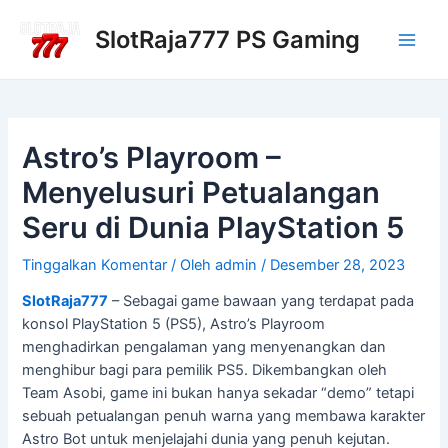
Lewati
Navigasi
Main
ke
pos
SlotRaja777 PS Gaming
Men
konten
Astro’s Playroom –
Menyelusuri Petualangan
Seru di Dunia PlayStation 5
Tinggalkan Komentar
/ Oleh
admin
/
Desember 28, 2023
SlotRaja777
– Sebagai game bawaan yang terdapat pada
konsol PlayStation 5 (PS5), Astro’s Playroom
menghadirkan pengalaman yang menyenangkan dan
menghibur bagi para pemilik PS5. Dikembangkan oleh
Team Asobi, game ini bukan hanya sekadar “demo” tetapi
sebuah petualangan penuh warna yang membawa karakter
Astro Bot untuk menjelajahi dunia yang penuh kejutan.