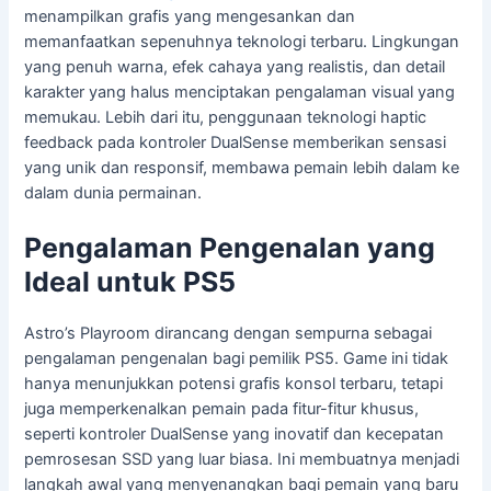
menampilkan grafis yang mengesankan dan
memanfaatkan sepenuhnya teknologi terbaru. Lingkungan
yang penuh warna, efek cahaya yang realistis, dan detail
karakter yang halus menciptakan pengalaman visual yang
memukau. Lebih dari itu, penggunaan teknologi haptic
feedback pada kontroler DualSense memberikan sensasi
yang unik dan responsif, membawa pemain lebih dalam ke
dalam dunia permainan.
Pengalaman Pengenalan yang
Ideal untuk PS5
Astro’s Playroom dirancang dengan sempurna sebagai
pengalaman pengenalan bagi pemilik PS5. Game ini tidak
hanya menunjukkan potensi grafis konsol terbaru, tetapi
juga memperkenalkan pemain pada fitur-fitur khusus,
seperti kontroler DualSense yang inovatif dan kecepatan
pemrosesan SSD yang luar biasa. Ini membuatnya menjadi
langkah awal yang menyenangkan bagi pemain yang baru