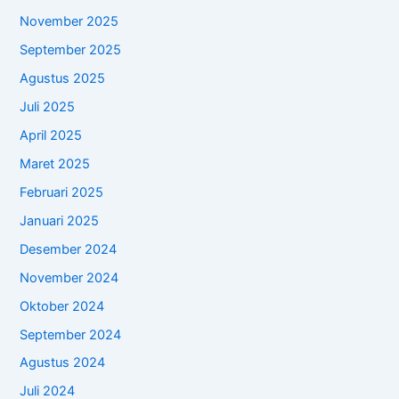
November 2025
September 2025
Agustus 2025
Juli 2025
April 2025
Maret 2025
Februari 2025
Januari 2025
Desember 2024
November 2024
Oktober 2024
September 2024
Agustus 2024
Juli 2024