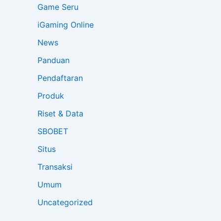
Game Seru
iGaming Online
News
Panduan
Pendaftaran
Produk
Riset & Data
SBOBET
Situs
Transaksi
Umum
Uncategorized