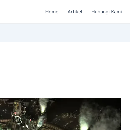
Home
Artikel
Hubungi Kami