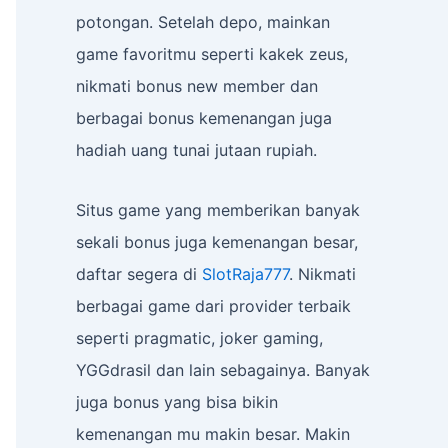
potongan. Setelah depo, mainkan
game favoritmu seperti kakek zeus,
nikmati bonus new member dan
berbagai bonus kemenangan juga
hadiah uang tunai jutaan rupiah.
Situs game yang memberikan banyak
sekali bonus juga kemenangan besar,
daftar segera di
SlotRaja777
. Nikmati
berbagai game dari provider terbaik
seperti pragmatic, joker gaming,
YGGdrasil dan lain sebagainya. Banyak
juga bonus yang bisa bikin
kemenangan mu makin besar. Makin