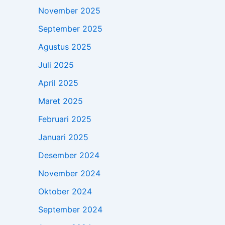
November 2025
September 2025
Agustus 2025
Juli 2025
April 2025
Maret 2025
Februari 2025
Januari 2025
Desember 2024
November 2024
Oktober 2024
September 2024