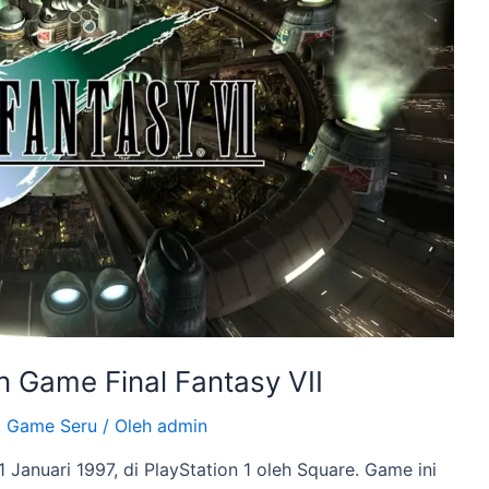
 Game Final Fantasy VII
,
Game Seru
/ Oleh
admin
31 Januari 1997, di PlayStation 1 oleh Square. Game ini