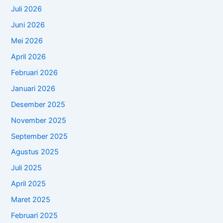
Juli 2026
Juni 2026
Mei 2026
April 2026
Februari 2026
Januari 2026
Desember 2025
November 2025
September 2025
Agustus 2025
Juli 2025
April 2025
Maret 2025
Februari 2025