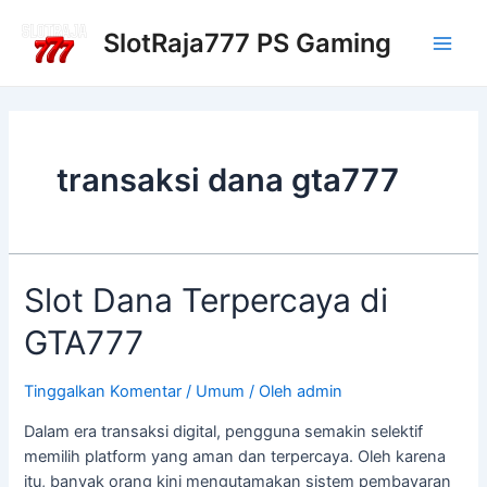
Lewati
Main
ke
SlotRaja777 PS Gaming
Men
konten
transaksi dana gta777
Slot
Slot Dana Terpercaya di
Dana
GTA777
Terpercaya
di
GTA777
Tinggalkan Komentar
/
Umum
/ Oleh
admin
Dalam era transaksi digital, pengguna semakin selektif
memilih platform yang aman dan terpercaya. Oleh karena
itu, banyak orang kini mengutamakan sistem pembayaran