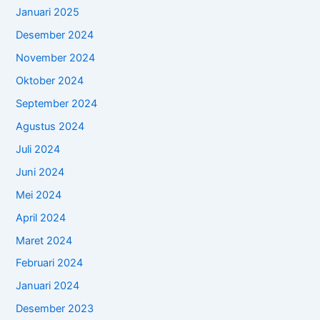
Januari 2025
Desember 2024
November 2024
Oktober 2024
September 2024
Agustus 2024
Juli 2024
Juni 2024
Mei 2024
April 2024
Maret 2024
Februari 2024
Januari 2024
Desember 2023