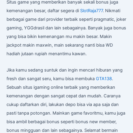
Situs game yang memberikan banyak sekali bonus juga
kemenangan besar, daftar segera di
SlotRaja777
. Nikmati
berbagai game dari provider terbaik seperti pragmatic, joker
gaming, YGGdrasil dan lain sebagainya. Banyak juga bonus
yang bisa bikin kemenangan mu makin besar. Makin
jackpot makin maxwin, main sekarang nanti bisa WD
hadiah jutaan rupiah menantimu kawan.
Jika kamu sedang suntuk dan ingin mencari hiburan yang
fresh dan sangat seru, kamu bisa membuka
GTA138
.
Sebuah situs igaming online terbaik yang memberikan
kemenangan dengan sangat cepat dan mudah. Caranya
cukup daftarkan diri, lakukan depo bisa via apa saja dan
pasti tanpa potongan. Mainkan game favoritmu, kamu juga
bisa ambil berbagai bonus seperti bonus new member,
bonus mingguan dan lain sebagainya. Selamat bermain