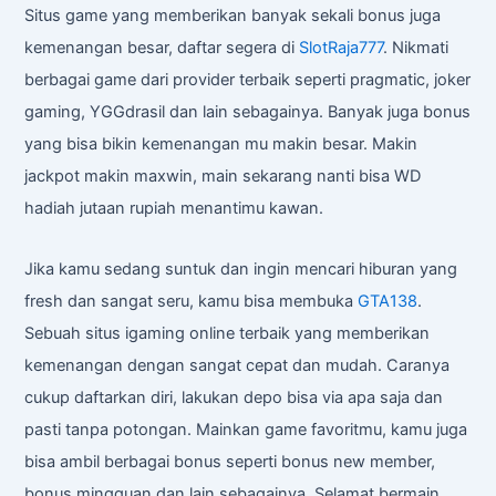
Situs game yang memberikan banyak sekali bonus juga
kemenangan besar, daftar segera di
SlotRaja777
. Nikmati
berbagai game dari provider terbaik seperti pragmatic, joker
gaming, YGGdrasil dan lain sebagainya. Banyak juga bonus
yang bisa bikin kemenangan mu makin besar. Makin
jackpot makin maxwin, main sekarang nanti bisa WD
hadiah jutaan rupiah menantimu kawan.
Jika kamu sedang suntuk dan ingin mencari hiburan yang
fresh dan sangat seru, kamu bisa membuka
GTA138
.
Sebuah situs igaming online terbaik yang memberikan
kemenangan dengan sangat cepat dan mudah. Caranya
cukup daftarkan diri, lakukan depo bisa via apa saja dan
pasti tanpa potongan. Mainkan game favoritmu, kamu juga
bisa ambil berbagai bonus seperti bonus new member,
bonus mingguan dan lain sebagainya. Selamat bermain