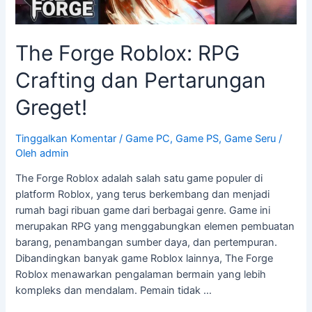
The Forge Roblox: RPG
Crafting dan Pertarungan
Greget!
Tinggalkan Komentar
/
Game PC
,
Game PS
,
Game Seru
/
Oleh
admin
The Forge Roblox adalah salah satu game populer di
platform Roblox, yang terus berkembang dan menjadi
rumah bagi ribuan game dari berbagai genre. Game ini
merupakan RPG yang menggabungkan elemen pembuatan
barang, penambangan sumber daya, dan pertempuran.
Dibandingkan banyak game Roblox lainnya, The Forge
Roblox menawarkan pengalaman bermain yang lebih
kompleks dan mendalam. Pemain tidak …