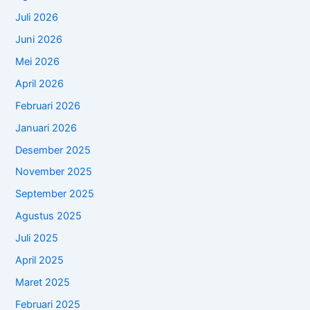
Juli 2026
Juni 2026
Mei 2026
April 2026
Februari 2026
Januari 2026
Desember 2025
November 2025
September 2025
Agustus 2025
Juli 2025
April 2025
Maret 2025
Februari 2025