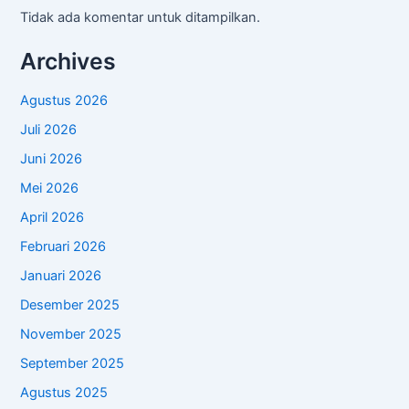
Tidak ada komentar untuk ditampilkan.
Archives
Agustus 2026
Juli 2026
Juni 2026
Mei 2026
April 2026
Februari 2026
Januari 2026
Desember 2025
November 2025
September 2025
Agustus 2025