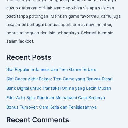
cukup daftarkan diri, lakukan depo bisa via apa saja dan
pasti tanpa potongan. Mainkan game favoritmu, kamu juga
bisa ambil berbagai bonus seperti bonus new member,
bonus mingguan dan lain sebagainya. Selamat bermain
salam jackpot.
Recent Posts
Slot Populer Indonesia dan Tren Game Terbaru
Slot Gacor Akhir Pekan: Tren Game yang Banyak Dicari
Bank Digital untuk Transaksi Online yang Lebih Mudah
Fitur Auto Spin: Panduan Memahami Cara Kerjanya
Bonus Turnover: Cara Kerja dan Penjelasannya
Recent Comments