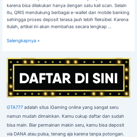
Aman!
karena bisa dilakukan hanya dengan satu kali scan. Selain
itu, QRIS mendukung berbagai e-wallet dan mobile banking
sehingga proses deposit terasa jauh lebih fleksibel. Karena
itulah, artikel ini akan membahas secara lengkap …
Selengkapnya »
GTA777
adalah situs iGaming online yang sangat seru
namun mudah dimainkan. Kamu cukup daftar dan sudah
bisa main. Biar permainan makin seru, kamu bisa deposit
via DANA atau pulsa, tenang aja karena tanpa potongan.