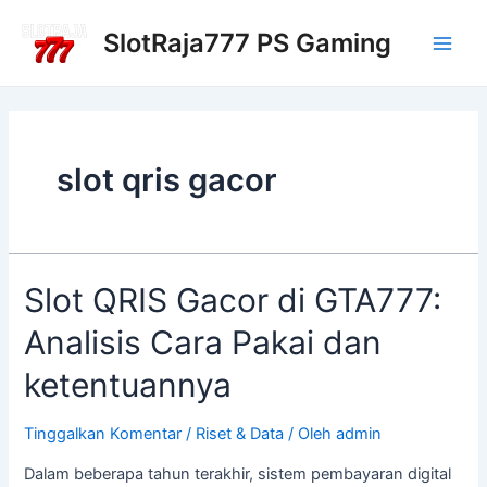
Lewati
Main
ke
SlotRaja777 PS Gaming
Men
konten
slot qris gacor
Slot
Slot QRIS Gacor di GTA777:
QRIS
Analisis Cara Pakai dan
Gacor
di
ketentuannya
GTA777:
Analisis
Tinggalkan Komentar
/
Riset & Data
/ Oleh
admin
Cara
Pakai
Dalam beberapa tahun terakhir, sistem pembayaran digital