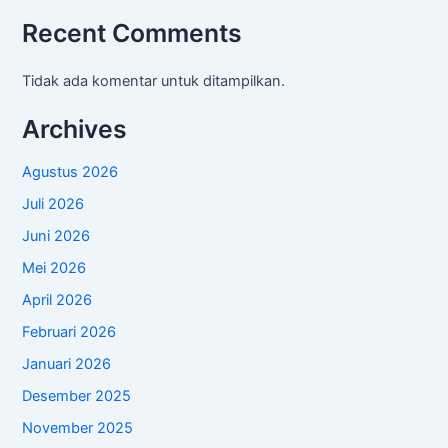
Recent Comments
Tidak ada komentar untuk ditampilkan.
Archives
Agustus 2026
Juli 2026
Juni 2026
Mei 2026
April 2026
Februari 2026
Januari 2026
Desember 2025
November 2025