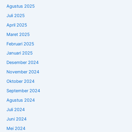
Agustus 2025
Juli 2025
April 2025
Maret 2025
Februari 2025
Januari 2025
Desember 2024
November 2024
Oktober 2024
September 2024
Agustus 2024
Juli 2024
Juni 2024
Mei 2024