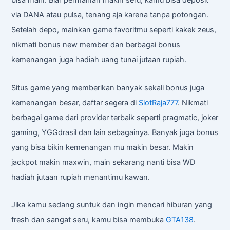
bisa main. Biar permainan makin seru, kamu bisa deposit
via DANA atau pulsa, tenang aja karena tanpa potongan.
Setelah depo, mainkan game favoritmu seperti kakek zeus,
nikmati bonus new member dan berbagai bonus
kemenangan juga hadiah uang tunai jutaan rupiah.
Situs game yang memberikan banyak sekali bonus juga
kemenangan besar, daftar segera di
SlotRaja777
. Nikmati
berbagai game dari provider terbaik seperti pragmatic, joker
gaming, YGGdrasil dan lain sebagainya. Banyak juga bonus
yang bisa bikin kemenangan mu makin besar. Makin
jackpot makin maxwin, main sekarang nanti bisa WD
hadiah jutaan rupiah menantimu kawan.
Jika kamu sedang suntuk dan ingin mencari hiburan yang
fresh dan sangat seru, kamu bisa membuka
GTA138
.