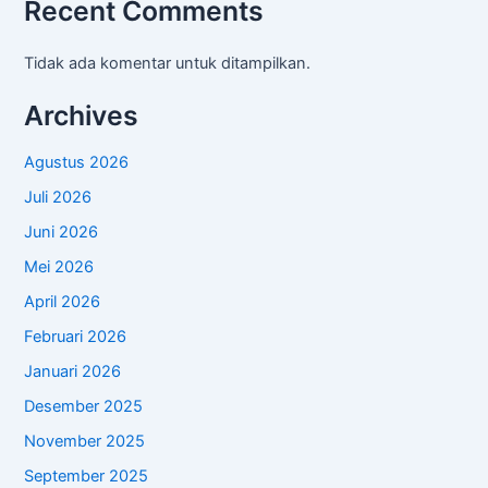
Recent Comments
Tidak ada komentar untuk ditampilkan.
Archives
Agustus 2026
Juli 2026
Juni 2026
Mei 2026
April 2026
Februari 2026
Januari 2026
Desember 2025
November 2025
September 2025