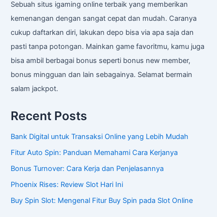
Sebuah situs igaming online terbaik yang memberikan
kemenangan dengan sangat cepat dan mudah. Caranya
cukup daftarkan diri, lakukan depo bisa via apa saja dan
pasti tanpa potongan. Mainkan game favoritmu, kamu juga
bisa ambil berbagai bonus seperti bonus new member,
bonus mingguan dan lain sebagainya. Selamat bermain
salam jackpot.
Recent Posts
Bank Digital untuk Transaksi Online yang Lebih Mudah
Fitur Auto Spin: Panduan Memahami Cara Kerjanya
Bonus Turnover: Cara Kerja dan Penjelasannya
Phoenix Rises: Review Slot Hari Ini
Buy Spin Slot: Mengenal Fitur Buy Spin pada Slot Online