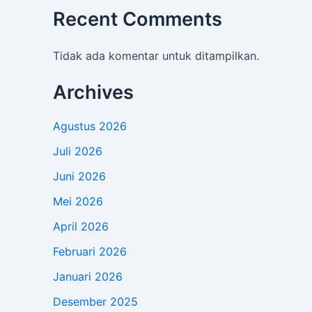
Recent Comments
Tidak ada komentar untuk ditampilkan.
Archives
Agustus 2026
Juli 2026
Juni 2026
Mei 2026
April 2026
Februari 2026
Januari 2026
Desember 2025