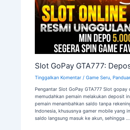
Slot GoPay GTA777: Deposi
Tinggalkan Komentar
/
Game Seru
,
Pandua
Pengantar Slot GoPay GTA777 Slot gopay 
memudahkan pemain melakukan deposit ins
pemain menambahkan saldo tanpa rekening 
Indonesia, khususnya gamer mobile yang in
saldo langsung masuk ke akun, sehingga …