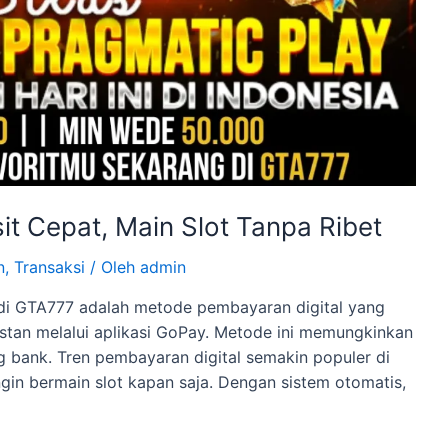
t Cepat, Main Slot Tanpa Ribet
n
,
Transaksi
/ Oleh
admin
di GTA777 adalah metode pembayaran digital yang
tan melalui aplikasi GoPay. Metode ini memungkinkan
bank. Tren pembayaran digital semakin populer di
gin bermain slot kapan saja. Dengan sistem otomatis,