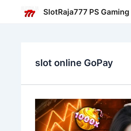
Lewati
SlotRaja777 PS Gaming
ke
konten
slot online GoPay
Slot
GoPay
GTA777:
Deposit