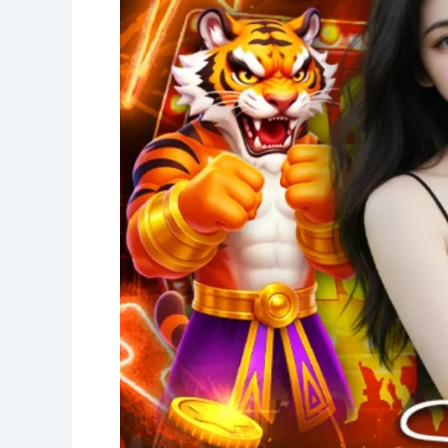
Cepat,
Main
Slot
Tanpa
Ribet