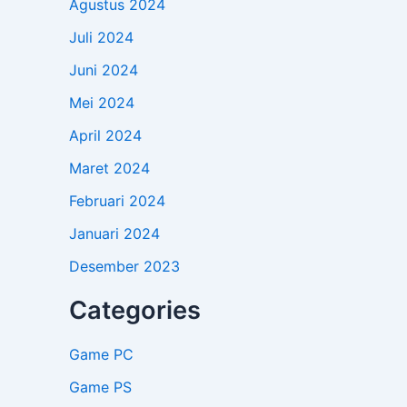
Agustus 2024
Juli 2024
Juni 2024
Mei 2024
April 2024
Maret 2024
Februari 2024
Januari 2024
Desember 2023
Categories
Game PC
Game PS