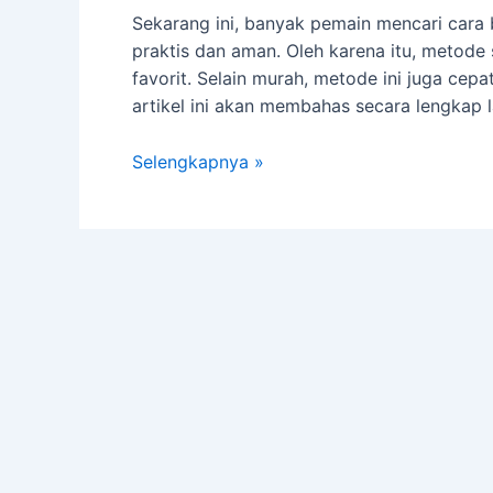
di
Sekarang ini, banyak pemain mencari cara b
GTA777:
praktis dan aman. Oleh karena itu, metode
Slot
favorit. Selain murah, metode ini juga cepat
Modal
artikel ini akan membahas secara lengkap la
Receh
&
Selengkapnya »
Aman!