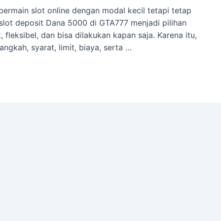
ermain slot online dengan modal kecil tetapi tetap
 slot deposit Dana 5000 di GTA777 menjadi pilihan
, fleksibel, dan bisa dilakukan kapan saja. Karena itu,
ngkah, syarat, limit, biaya, serta …