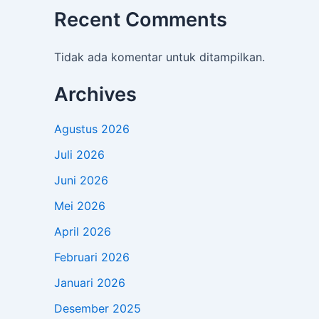
Recent Comments
Tidak ada komentar untuk ditampilkan.
Archives
Agustus 2026
Juli 2026
Juni 2026
Mei 2026
April 2026
Februari 2026
Januari 2026
Desember 2025