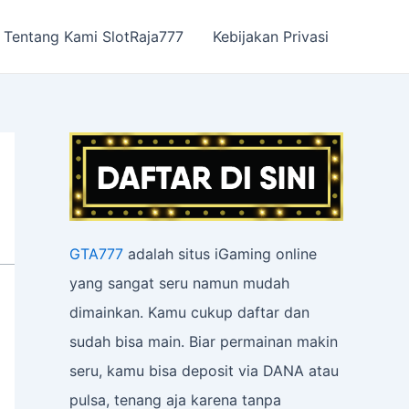
Tentang Kami SlotRaja777
Kebijakan Privasi
GTA777
adalah situs iGaming online
yang sangat seru namun mudah
dimainkan. Kamu cukup daftar dan
sudah bisa main. Biar permainan makin
seru, kamu bisa deposit via DANA atau
pulsa, tenang aja karena tanpa